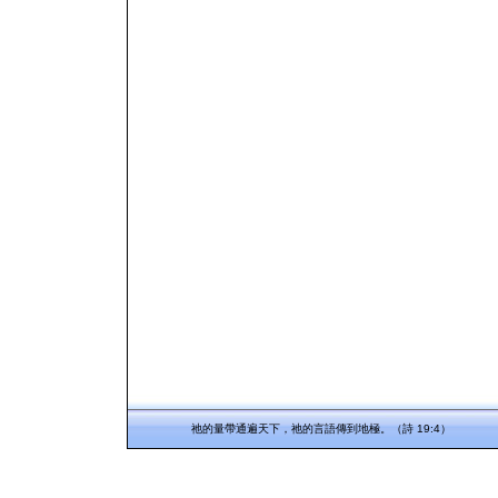
祂的量帶通遍天下，祂的言語傳到地極。（詩 19:4）