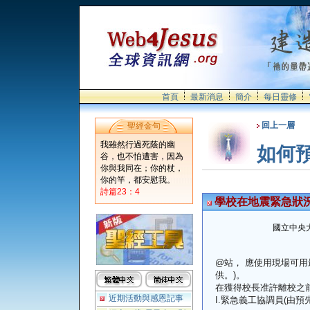
首頁
最新消息
簡介
每日靈修
回上一層
聖經金句
我雖然行過死蔭的幽
如何
谷，也不怕遭害，因為
你與我同在；你的杖，
你的竿，都安慰我。
詩篇23：4
學校在地震緊急狀況
國立中央
@站， 應使用現場可用
供。)。
在獲得校長准許離校之
近期活動與感恩記事
I.緊急義工協調員(由預