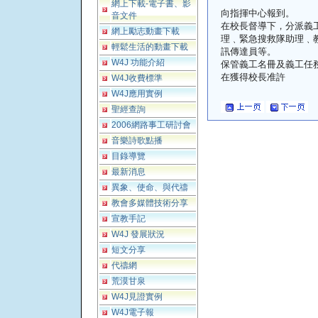
網上下載-電子書、影
向指揮中心報到。
音文件
在校長督導下，分派義
網上勵志動畫下載
理﹑緊急搜救隊助理﹑
輕鬆生活的動畫下載
訊傳達員等。
W4J 功能介紹
保管義工名冊及義工任
在獲得校長准許
W4J收費標準
W4J應用實例
聖經查詢
2006網路事工研討會
音樂詩歌點播
目錄導覽
最新消息
異象、使命、與代禱
教會多媒體技術分享
宣教手記
W4J 發展狀況
短文分享
代禱網
荒漠甘泉
W4J見證實例
W4J電子報