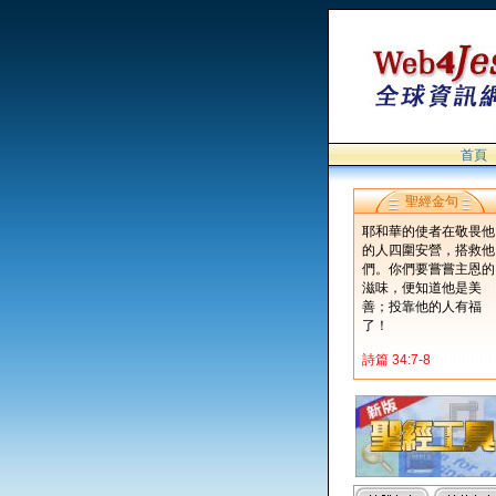
首頁
聖經金句
耶和華的使者在敬畏他
的人四圍安營，搭救他
們。你們要嘗嘗主恩的
滋味，便知道他是美
善；投靠他的人有福
了！
詩篇 34:7-8