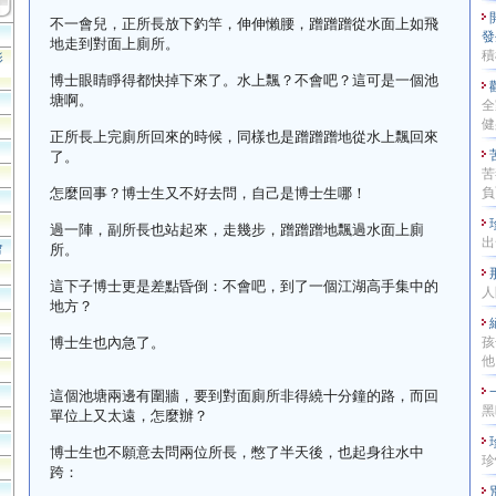
不一會兒，正所長放下釣竿，伸伸懶腰，蹭蹭蹭從水面上如飛
發
地走到對面上廁所。
積
影
博士眼睛睜得都快掉下來了。水上飄？不會吧？這可是一個池
塘啊。
全
健
正所長上完廁所回來的時候，同樣也是蹭蹭蹭地從水上飄回來
了。
苦
怎麼回事？博士生又不好去問，自己是博士生哪！
負
過一陣，副所長也站起來，走幾步，蹭蹭蹭地飄過水面上廁
出發
會
所。
這下子博士更是差點昏倒：不會吧，到了一個江湖高手集中的
人
地方？
博士生也內急了。
孩
他
這個池塘兩邊有圍牆，要到對面廁所非得繞十分鐘的路，而回
黑
單位上又太遠，怎麼辦？
博士生也不願意去問兩位所長，憋了半天後，也起身往水中
珍
跨：