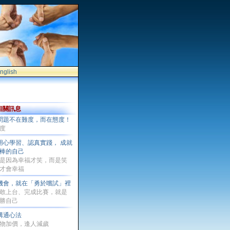
nglish
相關訊息
問題不在難度，而在態度！
度
用心學習、認真實踐， 成就
棒的自己
是因為幸福才笑，而是笑
才會幸福
機會，就在「勇於嚐試」裡
敢上台、完成比賽，就是
勝自己
溝通心法
物加價，逢人減歲