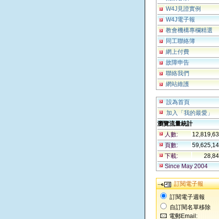
W4J見證實例
W4J電子報
教會機構專欄精選
同工聯絡簿
網上付費
故障申告
聯絡我們
網站維護
設為首頁
加入「我的最愛」
瀏覽流量統計
人數:
12,819,6
頁數:
59,625,1
下載:
28,8
Since May 2004
訂閱電子報
訂閱電子週報
自訂閱名單移除
電郵Email: