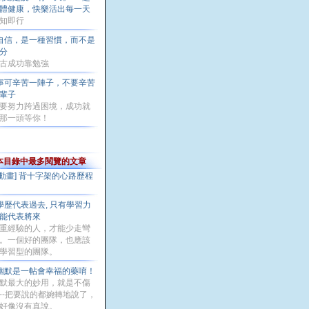
體健康，快樂活出每一天
知即行
自信，是一種習慣，而不是
分
古成功靠勉強
寧可辛苦一陣子，不要辛苦
輩子
要努力跨過困境，成功就
那一頭等你！
本目錄中最多閱覽的文章
[動畫] 背十字架的心路歷程
學歷代表過去, 只有學習力
能代表將來
重經驗的人，才能少走彎
。一個好的團隊，也應該
學習型的團隊。
幽默是一帖會幸福的藥唷！
默最大的妙用，就是不傷
--把要說的都婉轉地說了，
好像沒有真說。