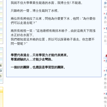
我就不信大學畢業生能過的水面，我博士生! 不能過。
身
即
只聽咚的一聲，博士生栽到了水裡。
天
兩位所長將他拉了出來，問他為什麼要下水，他問：“為什麼你
自
們可以走過去呢？”
兩所長相視一笑：“這池塘裡有兩排木樁子，由於這兩天下雨漲
一
水正好在水面下。
只
我們都知道這木樁的位置，所以可以踩著樁子過去。你怎麼不
在
問一聲呢？”
學歷代表過去，只有學習力才能代表將來。
尊重經驗的人，才能少走彎路。
36
一個好的團隊，也應該是學習型的團隊。
43
才
41
尊
路
是
幽
情
又