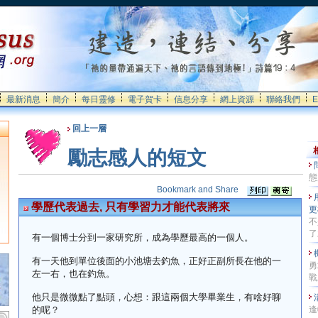
最新消息
簡介
每日靈修
電子賀卡
信息分享
網上資源
聯絡我們
E
回上一層
勵志感人的短文
態
學歷代表過去, 只有學習力才能代表將來
更
不
了
有一個博士分到一家研究所，成為學歷最高的一個人。
有一天他到單位後面的小池塘去釣魚，正好正副所長在他的一
勇
左一右，也在釣魚。
戰
他只是微微點了點頭，心想：跟這兩個大學畢業生，有啥好聊
的呢？
逢