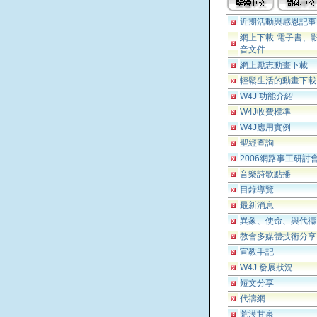
近期活動與感恩記事
網上下載-電子書、
音文件
網上勵志動畫下載
輕鬆生活的動畫下載
W4J 功能介紹
W4J收費標準
W4J應用實例
聖經查詢
2006網路事工研討
音樂詩歌點播
目錄導覽
最新消息
異象、使命、與代禱
教會多媒體技術分享
宣教手記
W4J 發展狀況
短文分享
代禱網
荒漠甘泉