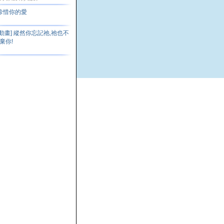
珍惜你的愛
[動畫] 縱然你忘記祂,祂也不
棄你!