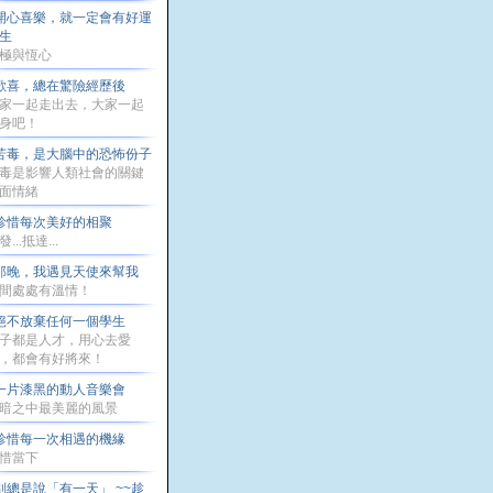
開心喜樂，就一定會有好運
生
極與恆心
歡喜，總在驚險經歷後
家一起走出去，大家一起
身吧！
苦毒，是大腦中的恐怖份子
毒是影響人類社會的關鍵
面情緒
珍惜每次美好的相聚
...抵達...
那晚，我遇見天使來幫我
間處處有溫情！
絕不放棄任何一個學生
子都是人才，用心去愛
，都會有好將來！
一片漆黑的動人音樂會
暗之中最美麗的風景
珍惜每一次相遇的機緣
惜當下
別總是說「有一天」 ~~趁