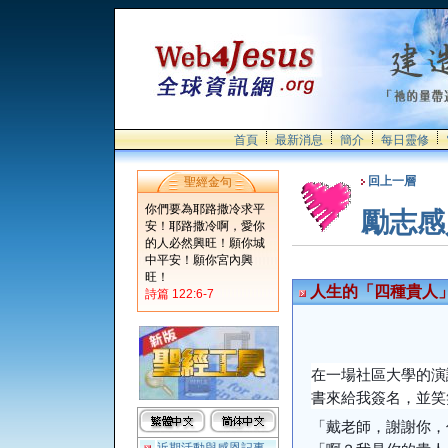
首頁
最新消息
簡介
每日靈修
回上一層
聖經金句
你們要為耶路撒冷求平
勵志感
安！耶路撒冷啊，愛你
的人必然興旺！願你城
中平安！願你宮內興
旺！
人生的「四種貴人
詩篇 122:6-7
在一場社區大學的演
書來給我簽名，並笑
「戴老師，謝謝你，