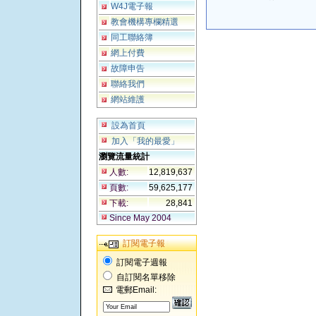
W4J電子報
教會機構專欄精選
同工聯絡簿
網上付費
故障申告
聯絡我們
網站維護
設為首頁
加入「我的最愛」
瀏覽流量統計
人數:
12,819,637
頁數:
59,625,177
下載:
28,841
Since May 2004
訂閱電子報
訂閱電子週報
自訂閱名單移除
電郵Email: