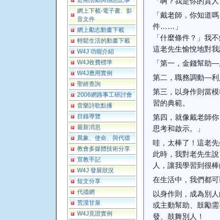
近期活動與感恩記事
「啊？我是你的貴人
網上下載-電子書、影
「戴老師，你知道嗎
音文件
件……」
網上勵志動畫下載
「什麼條件？」我不
輕鬆生活的動畫下載
這老先生愉悅地對我
W4J 功能介紹
W4J收費標準
「第一，金錢幫助—
W4J應用實例
第二，職務調動—利
聖經查詢
第三，以身作則當模
2006網路事工研討會
習的典範。
音樂詩歌點播
目錄導覽
第四，就像戴老師你
最新消息
思考和啟示。」
異象、使命、與代禱
哇，太棒了！這老先
教會多媒體技術分享
此時，我對老先生說
宣教手記
人，讓我學習到很棒
W4J 發展狀況
在生活中，我們都可
短文分享
代禱網
以身作則，成為別人
荒漠甘泉
或主動幫助、鼓勵需
W4J見證實例
發、鼓舞別人！