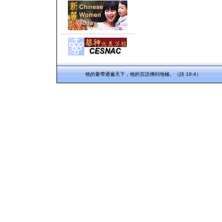
祂的量帶通遍天下，祂的言語傳到地極。（詩 19:4）