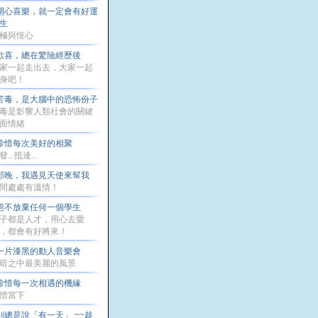
開心喜樂，就一定會有好運
生
極與恆心
歡喜，總在驚險經歷後
家一起走出去，大家一起
身吧！
苦毒，是大腦中的恐怖份子
毒是影響人類社會的關鍵
面情緒
珍惜每次美好的相聚
...抵達...
那晚，我遇見天使來幫我
間處處有溫情！
絕不放棄任何一個學生
子都是人才，用心去愛
，都會有好將來！
一片漆黑的動人音樂會
暗之中最美麗的風景
珍惜每一次相遇的機緣
惜當下
別總是說「有一天」 ~~趁