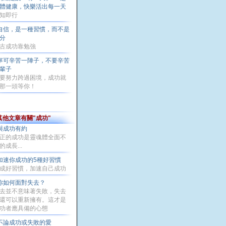
體健康，快樂活出每一天
知即行
自信，是一種習慣，而不是
分
古成功靠勉強
寧可辛苦一陣子，不要辛苦
輩子
要努力跨過困境，成功就
那一頭等你！
其他文章有關"成功"
與成功有約
正的成功是靈魂體全面不
的成長...
加速你成功的5種好習慣
成好習慣，加速自己成功
你如何面對失去？
去並不意味著失敗，失去
還可以重新擁有。這才是
功者應具備的心態
不論成功或失敗的愛