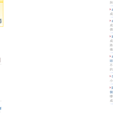
與
成
成
價
成
路
備
頭
不
的
小
個
哪
成