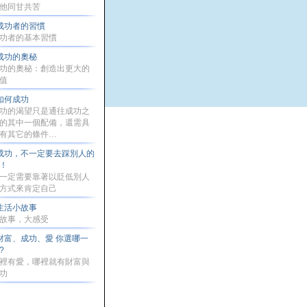
他同甘共苦
成功者的習慣
功者的基本習慣
成功的奧秘
功的奧秘：創造出更大的
值
如何成功
功的渴望只是通往成功之
的其中一個配備，還需具
有其它的條件…
成功，不一定要去踩別人的
！
一定需要靠著以貶低別人
方式來肯定自己
生活小故事
故事，大感受
財富、成功、愛 你選哪一
?
裡有愛，哪裡就有財富與
功