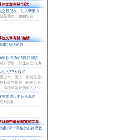
其他文章有關"活力"
結交新朋友，注入新活力
穌是我們一生的摯友
其他文章有關"熱情"
[動畫] 熱情的愛
加速你成功的5種好習慣
成好習慣，加速自己成功
人生的5P方程式
愛上帝、愛人，順服聖靈
感動做在那最小的弟兄身
，這樣就是有價值的人生
在失業逆境中反敗為勝
想&熱情
本目錄中最多閱覽的文章
[動畫] 背十字架的心路歷程