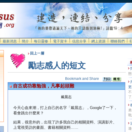
最新消息
簡介
每日靈修
電子賀卡
信息分享
網上資源
聯絡我們
E
回上一層
勵志感人的短文
態
自古成功靠勉強，凡事起頭難
更
不
戴晨志
了
今天心血來潮，打上自己的名字「戴晨志」，
Google
了一下，
勇
看會跳出什麼來？
戰
結果，很意外的，出現了許多我自己的相關資料、演講影片、
上電視受訪的畫面、書籍相關資料
……
逢