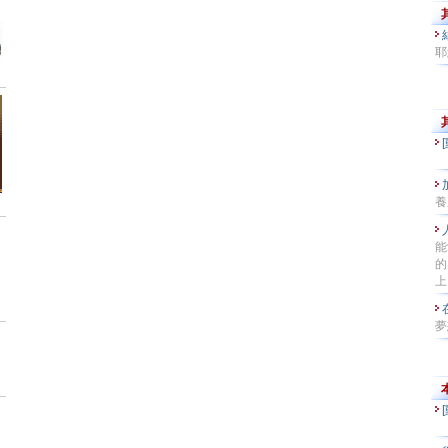
耶
養
能
的
上
夢