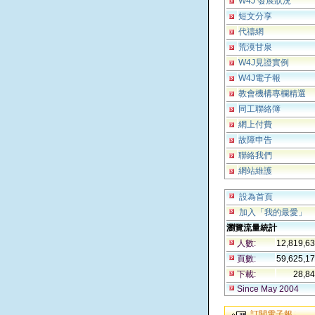
W4J 發展狀況
短文分享
代禱網
荒漠甘泉
W4J見證實例
W4J電子報
教會機構專欄精選
同工聯絡簿
網上付費
故障申告
聯絡我們
網站維護
設為首頁
加入「我的最愛」
瀏覽流量統計
人數:
12,819,6
頁數:
59,625,1
下載:
28,8
Since May 2004
訂閱電子報