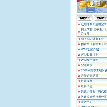
近期活動與感恩記事
網上下載-電子書、
音文件
網上勵志動畫下載
輕鬆生活的動畫下載
W4J 功能介紹
W4J收費標準
W4J應用實例
聖經查詢
2006網路事工研討
音樂詩歌點播
目錄導覽
最新消息
異象、使命、與代禱
教會多媒體技術分享
宣教手記