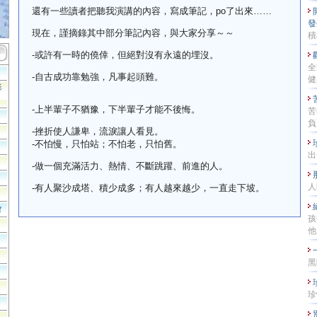
還有一些讀者把聽我演講的內容，寫成筆記，
po
了出來
……
發
現在，謹摘錄其中部分筆記內容，與大家分享～～
積
-
或許有一時的僥倖，但絕對沒有永遠的埋沒。
全
-
自古成功靠勉強，凡事起頭難。
健
影
-
上半輩子不猶豫，下半輩子才能不後悔。
苦
負
-
挫折使人謙卑，流淚讓人看見。
-
不怕慢，只怕站；不怕老，只怕舊。
出發
-
做一個充滿活力、熱情、不斷跳躍、前進的人。
人
-
有人聚沙成塔、積少成多；有人越來越少，一直走下坡。
會
孩
他
黑
珍