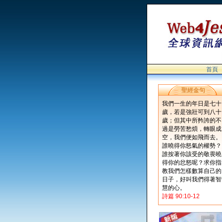
首頁
聖經金句
我們一生的年日是七十
歲，若是強壯可到八十
歲；但其中所矜誇的不
過是勞苦愁煩，轉眼成
空，我們便如飛而去。
誰曉得你怒氣的權勢？
誰按著你該受的敬畏曉
得你的忿怒呢？求你指
教我們怎樣數算自己的
日子，好叫我們得著智
慧的心。
詩篇 90:10-12