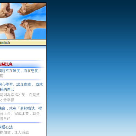
nglish
相關訊息
問題不在難度，而在態度！
度
用心學習、認真實踐， 成就
棒的自己
是因為幸福才笑，而是笑
才會幸福
機會，就在「勇於嚐試」裡
敢上台、完成比賽，就是
勝自己
溝通心法
物加價，逢人減歲