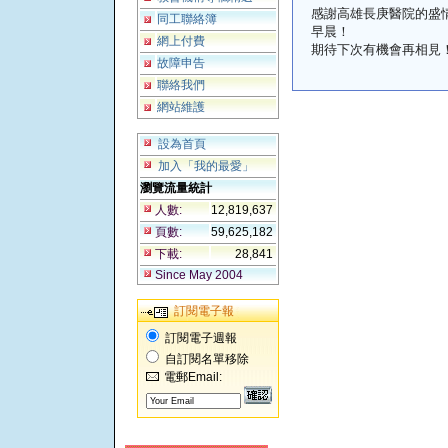
感謝高雄長庚醫院的盛
同工聯絡簿
早晨！
網上付費
期待下次有機會再相見
故障申告
聯絡我們
網站維護
設為首頁
加入「我的最愛」
瀏覽流量統計
人數:
12,819,637
頁數:
59,625,182
下載:
28,841
Since May 2004
訂閱電子報
訂閱電子週報
自訂閱名單移除
電郵Email: