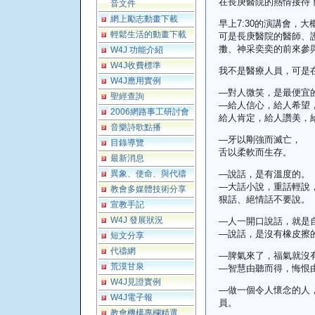
在長庚醫院的熱情接待
音文件
網上勵志動畫下載
早上
7:30
的演講會，大
輕鬆生活的動畫下載
可是長庚醫院的醫師、
擻、神采奕奕的前來參
W4J 功能介紹
W4J收費標準
我不是醫療人員，可是
W4J應用實例
—
對人微笑，是最便宜
聖經查詢
—
給人信心，給人希望
2006網路事工研討會
給人肯定，給人讚美，
音樂詩歌點播
—
牙以剛強而滅亡，
目錄導覽
舌以柔軟而生存。
最新消息
異象、使命、與代禱
—
說話，是有溫度的。
—
大話小說，重話輕說
教會多媒體技術分享
狠話、絕情話不要說。
宣教手記
W4J 發展狀況
—
人一開口說話，就是
—
說話，是沒有橡皮擦
短文分享
代禱網
—
脾氣來了，福氣就沒
荒漠甘泉
—
智慧由聽而得，悔恨
W4J見證實例
—
做一個令人懷念的人
W4J電子報
員。
教會機構專欄精選