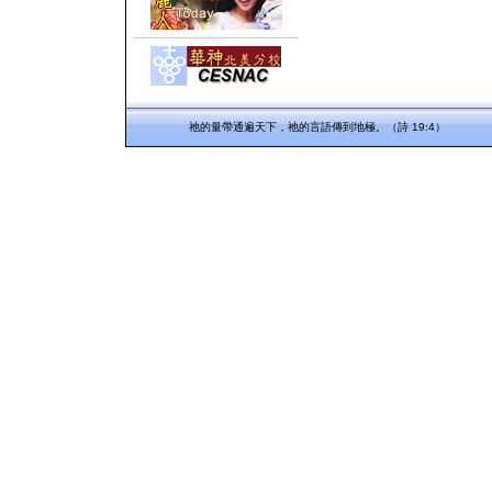
祂的量帶通遍天下，祂的言語傳到地極。（詩 19:4）