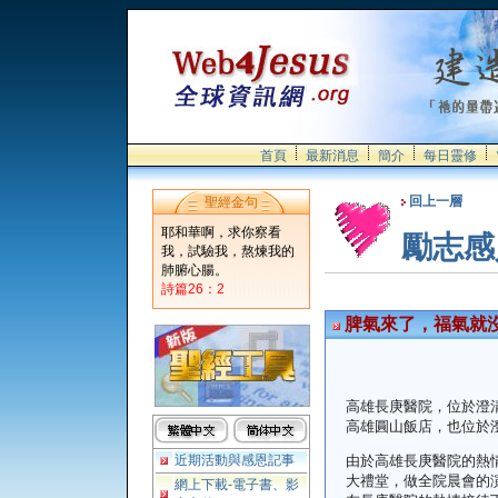
首頁
最新消息
簡介
每日靈修
回上一層
聖經金句
耶和華啊，求你察看
勵志感
我，試驗我，熬煉我的
肺腑心腸。
詩篇26：2
脾氣來了，福氣就
高雄長庚醫院，位於澄
高雄圓山飯店，也位於
近期活動與感恩記事
由於高雄長庚醫院的熱
大禮堂，做全院晨會的
網上下載-電子書、影