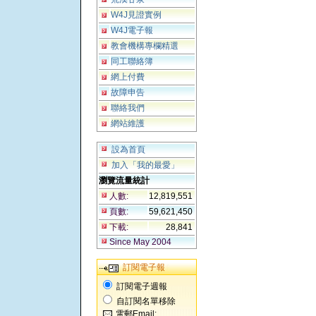
W4J見證實例
W4J電子報
教會機構專欄精選
同工聯絡簿
網上付費
故障申告
聯絡我們
網站維護
設為首頁
加入「我的最愛」
瀏覽流量統計
人數:
12,819,551
頁數:
59,621,450
下載:
28,841
Since May 2004
訂閱電子報
訂閱電子週報
自訂閱名單移除
電郵Email: