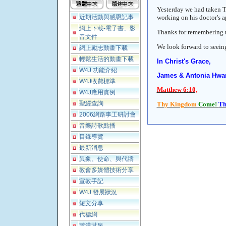
Yesterday we had taken Ti
近期活動與感恩記事
working on his doctor's 
網上下載-電子書、影
Thanks for remembering u
音文件
We look forward to seeing
網上勵志動畫下載
輕鬆生活的動畫下載
In Christ's Grace,
W4J 功能介紹
James & Antonia Hwa
W4J收費標準
Matthew 6:10,
W4J應用實例
聖經查詢
Thy Kingdom
Come!
Th
2006網路事工研討會
音樂詩歌點播
目錄導覽
最新消息
異象、使命、與代禱
教會多媒體技術分享
宣教手記
W4J 發展狀況
短文分享
代禱網
荒漠甘泉