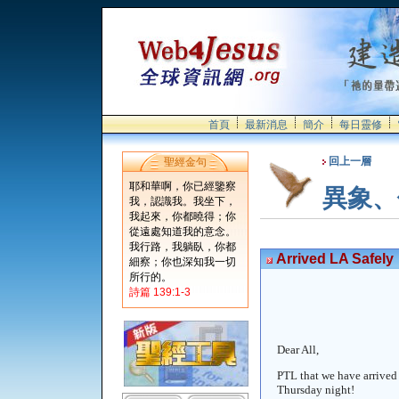
首頁
最新消息
簡介
每日靈修
回上一層
聖經金句
耶和華啊，你已經鑒察
異象、
我，認識我。我坐下，
我起來，你都曉得；你
從遠處知道我的意念。
我行路，我躺臥，你都
Arrived LA Safely
細察；你也深知我一切
所行的。
詩篇 139:1-3
Dear All,
PTL that we have arrived 
Thursday night!