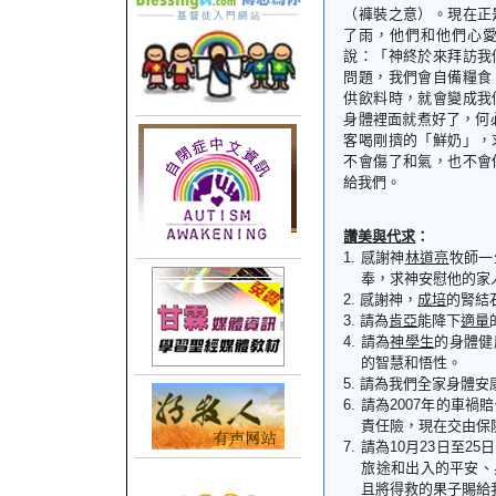
（褲裝之意）。現在正
了雨，他們和他們心
說：「神終於來拜訪我
問題，我們會自備糧食
供飲料時，就會變成我
身體裡面就煮好了，何
客喝剛擠的「鮮奶」，
不會傷了和氣，也不會
給我們。
讚美與代求
：
1.
感謝神
林道亮
牧師一
奉，求神安慰他的家
2.
感謝神，
成培
的腎結
3.
請為
肯亞
能降下
適量
4.
請為
神學生
的身體健
的智慧和悟性。
5.
請為我們全家身體安
6.
請為
2007
年的車禍賠
責任險，現在交由保
7.
請為
10
月
23
日至
25
日
旅途和出入的平安、
且將得救的果子賜給