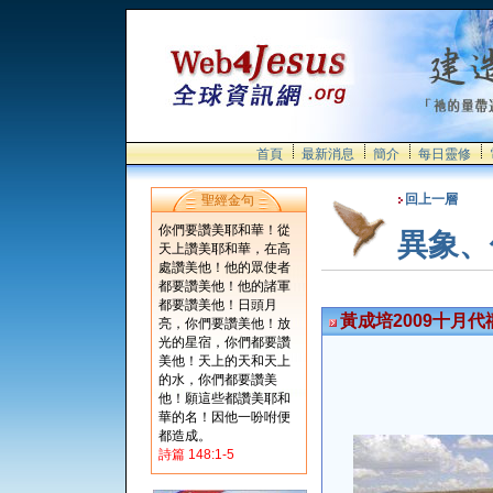
首頁
最新消息
簡介
每日靈修
回上一層
聖經金句
你們要讚美耶和華！從
異象、
天上讚美耶和華，在高
處讚美他！他的眾使者
都要讚美他！他的諸軍
都要讚美他！日頭月
黃成培2009十月代
亮，你們要讚美他！放
光的星宿，你們都要讚
美他！天上的天和天上
的水，你們都要讚美
他！願這些都讚美耶和
華的名！因他一吩咐便
都造成。
詩篇 148:1-5