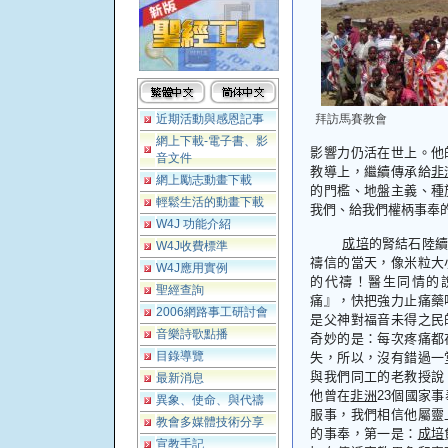
近期活動與感恩記事
拜訪馬賽教會
網上下載-電子書、影
影響力仍活在世上。他
音文件
教導上，繼續傳承給
非
網上勵志動畫下載
的門檻、地盤主義、種
輕鬆生活的動畫下載
我們、給我們權柄事奉
W4J 功能介紹
成培
的腎結石陸續
W4J收費標準
禱信的當天，像米粒大
W4J應用實例
的代禱！醫生同情的
聖經查詢
痛』，快把強力止痛藥
2006網路事工研討會
是父神對福音未得之民
音樂詩歌點播
奇妙的是：每次疼痛都
目錄導覽
失，所以，沒有錯過一
與我們同工的老教授說
最新消息
他曾在
非洲
23
個國家事
異象、使命、與代禱
服事，我們相信他屬靈
教會多媒體技術分享
的事奉，第一是：
成培
宣教手記