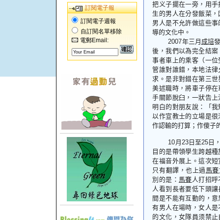
把义子擺在一旁，用手
訂閱電子報
生的男人在分發飯菜，
訂閱電子週報
男人是不允許做這些事
自訂閱名單移除
導的文化中。
電郵Email:
2007
年三月
成培
後，我們以為完全結案
事者車上的乘客（一位
管誰對誰錯，本地法律
求。是非對錯在第三世
美述職時，將車子停在
手關節脫臼，一狀告上
明白的對朋友說：「我
以作宣教士的立場是很
作認輸的打算；作傻子
10
月
23
日至
25
日
目的是帶領學生跨越種
在福音外展上。這次短
只有翻譯，也上過
馬賽
別的是：
馬賽
人打招呼
人看到長者要低下頭讓
間是不能有互動的，意
有男人在場時，女人是
的文化，女隊員须禁止