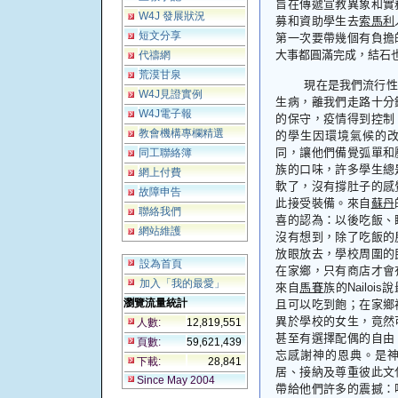
旨在傳遞宣教異象和實
W4J 發展狀況
募和資助學生去
索馬利
短文分享
第一次要帶幾個有負擔
大事都圓滿完成，結石
代禱網
荒漠甘泉
現在是我們流行性
W4J見證實例
生病，離我們走路十分
W4J電子報
的保守，疫情得到控制
教會機構專欄精選
的學生因環境氣候的
同，讓他們備覺弧單和
同工聯絡簿
族的口味，許多學生總
網上付費
軟了，沒有撐肚子的感
故障申告
此接受裝備。來自
蘇丹
聯絡我們
喜的認為：以後吃飯、
網站維護
沒有想到，除了吃飯的
放眼放去，學校周圍的
設為首頁
在家鄉，只有商店才會
加入「我的最愛」
來自
馬賽
族的
Nailois
說
瀏覽流量統計
且可以吃到飽；在家鄉
異於學校的女生，竟然
人數:
12,819,551
甚至有選擇配偶的自由
頁數:
59,621,439
忘感謝神的恩典。是
下載:
28,841
居、接納及尊重彼此文
Since May 2004
帶給他們許多的震撼：