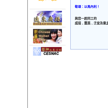
敬頌：以馬內利！
與您一起同工的
成培
﹑
雲英
﹑
子安
及
章