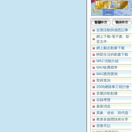
近期活動與感恩記事
網上下載-電子書、影
音文件
網上勵志動畫下載
輕鬆生活的動畫下載
W4J 功能介紹
W4J收費標準
W4J應用實例
聖經查詢
2006網路事工研討會
音樂詩歌點播
目錄導覽
最新消息
異象、使命、與代禱
教會多媒體技術分享
宣教手記