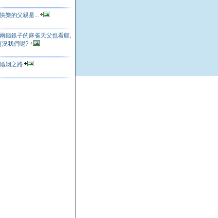
快樂的父親是...
兩錢銀子的麻雀天父也看顧,
何況我們呢?
婚姻之路