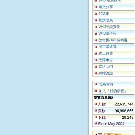
W4J 發展狀況
短文分享
代禱網
荒漠甘泉
W4J見證實例
W4J電子報
教會機構專欄精選
同工聯絡簿
網上付費
故障申告
聯絡我們
網站維護
設為首頁
加入「我的最愛」
瀏覽流量統計
人數:
22,635,744
頁數:
96,998,865
下載:
29,248
Since May 2004
訂閱電子報