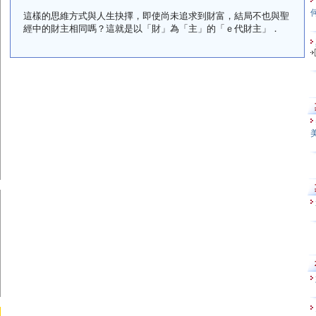
這樣的思維方式與人生抉擇，即使尚未追求到財富，結局不也與聖
經中的財主相同嗎？這就是以「財」為「主」的「ｅ代財主」．