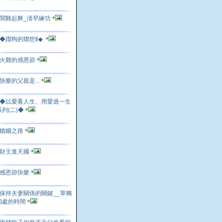
聞雞起舞_清早練功
◆蹓狗的聯想Ⅱ◆
火雞的感恩節
快樂的父親是...
◆以愛看人生、用愛過一生
系列(二)◆
婚姻之路
財主進天國
感恩節快樂
保持夫妻關係的關鍵__單獨
相處的時間