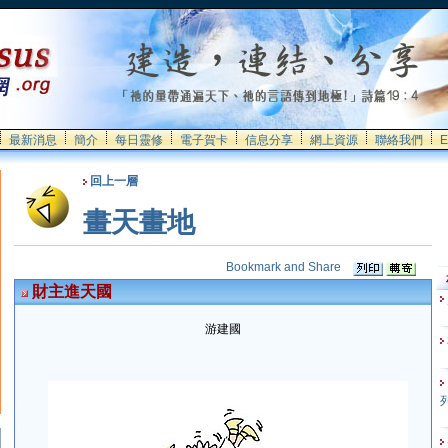
最新消息
簡介
每日靈修
電子賀卡
信息分享
網上資源
聯絡我們
E
回上一層
畫天畫地
財主進天國
游建國