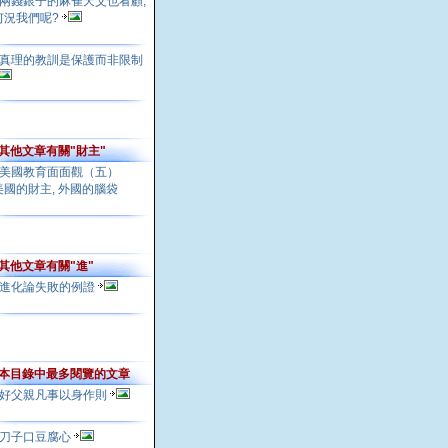
兩錢銀子的麻雀天父也看顧,
何況我們呢?
真理的教訓是保護而非限制
其他文章有關"財主"
美國教育面面觀（五）
美國的財主, 外國的腦袋
其他文章有關"進"
進化論失敗的例證
本目錄中最多閱覽的文章
好父親凡事以身作則
刀子口豆腐心