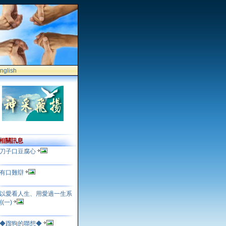
nglish
相關訊息
刀子口豆腐心
有口難辯
以愛看人生、用愛過一生系
列(一)
◆蹓狗的聯想◆