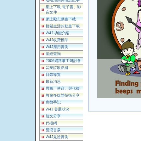
近期活動與感恩記事
網上下載-電子書、影
音文件
網上勵志動畫下載
輕鬆生活的動畫下載
W4J 功能介紹
W4J收費標準
W4J應用實例
聖經查詢
2006網路事工研討會
音樂詩歌點播
目錄導覽
最新消息
異象、使命、與代禱
教會多媒體技術分享
宣教手記
W4J 發展狀況
短文分享
代禱網
荒漠甘泉
W4J見證實例