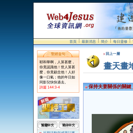
首頁
最新消息
簡介
每日靈修
回上一層
聖經金句
耶和華啊，人算甚麼，
畫天畫
你竟認識他！世人算甚
麼，你竟顧念他！人好
像一口氣；他的年日如
同影兒快快過去。
保持夫妻關係的關鍵
詩篇 144:3-4