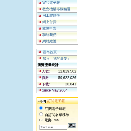
W4J電子報
教會機構專欄精選
同工聯絡簿
網上付費
故障申告
聯絡我們
網站維護
設為首頁
加入「我的最愛」
瀏覽流量統計
人數:
12,819,562
頁數:
59,622,026
下載:
28,841
Since May 2004
訂閱電子報
訂閱電子週報
自訂閱名單移除
電郵Email: