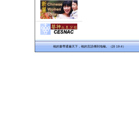
祂的量帶通遍天下，祂的言語傳到地極。（詩 19:4）