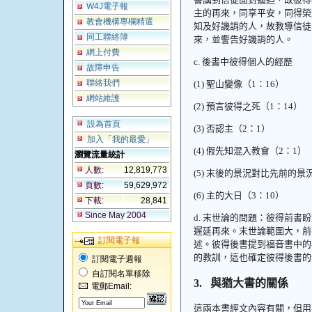
W4J電子報
主的再來，同享平安，同得榮
教會機構專欄精選
知及好譏誚的人，故教導信徒
同工聯絡簿
來，並警告好譏誚的人。
網上付費
c.
後書中彼得個人的經歷
故障申告
聯絡我們
(1)
聖山變像（
1
：
16
）
網站維護
(2)
預言彼得之死（
1
：
14
）
設為首頁
(3)
否認主（
2
：
1
）
加入「我的最愛」
(4)
假先知混入教會（
2
：
1
）
瀏覽流量統計
人數:
12,819,773
(5)
末後的景況對比先前的景
頁數:
59,629,972
(6)
主的大日（
3
：
10
）
下載:
28,841
Since May 2004
d.
末世論的問題：彼得前書盼
遲延再來。末世論範圍大，前
訂閱電子報
述。彼得後書提到福音書中的
的教訓，這也確定彼得後書的
訂閱電子週報
自訂閱名單移除
3.
與猶大書的關係
電郵Email:
這兩本書經文內容有關，但用