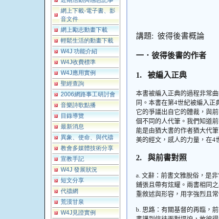
近期活動與感恩記事
網上下載-電子書、影
音文件
網上勵志動畫下載
講題
:
彼得後書概論
輕鬆生活的動畫下載
W4J 功能介紹
一．彼得後書的作者
W4J收費標準
W4J應用實例
1.
被編入正典
聖經查詢
本書被編入正典的過程非常曲
2006網路事工研討會
同。本書在第
4
世紀被編入正
音樂詩歌點播
它的爭議出自它的體裁，與前
目錄導覽
個不同的人代筆。我們知道前
最新消息
能是由猶大書的作者猶大代筆
異象、使命、與代禱
美的經文，感人的力量，在
4
教會多媒體技術分享
2.
與前書對照
宣教手記
W4J 發展狀況
a.
文辭：前書文雅脫俗，是非
短文分享
鋪張且帶有炫耀。兩書相同之
代禱網
重敘述與形容，用字強烈且常
荒漠甘泉
b.
思路：有關基督的再臨，前
W4J見證實例
書講到信徒面對逼迫，故彼得