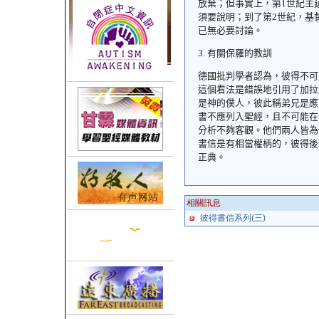
放棄；但事實上，第
1
世紀主
須要說明；到了第
2
世紀，基
已無必要討論。
3.
有關保羅的教訓
德國批判學者認為，彼得不可
這個看法是錯誤地引用了加拉
是神的僕人，彼此稱弟兄是應
書不應列入聖經，且不可能在
分析不夠客觀。他們兩人皆為
書信是有相當權柄的，彼得後
正典。
相關訊息
彼得書信系列(三)