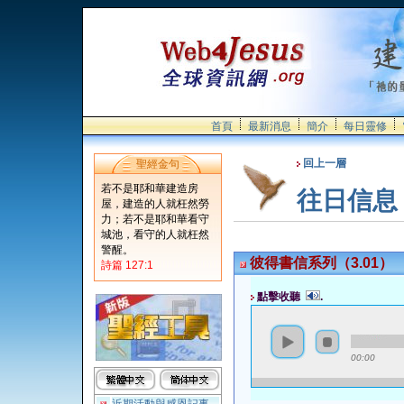
首頁
最新消息
簡介
每日靈修
回上一層
聖經金句
若不是耶和華建造房
往日信息
屋，建造的人就枉然勞
力；若不是耶和華看守
城池，看守的人就枉然
警醒。
彼得書信系列（3.01）
詩篇 127:1
點擊收聽
.
00:00