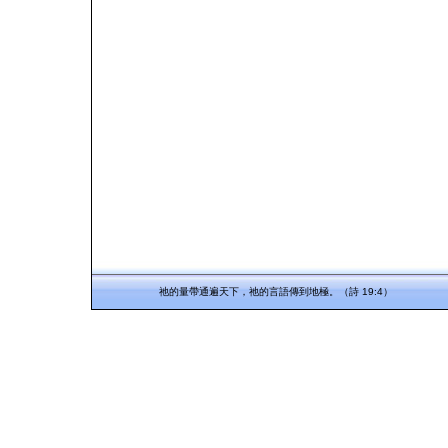
祂的量帶通遍天下，祂的言語傳到地極。（詩 19:4）