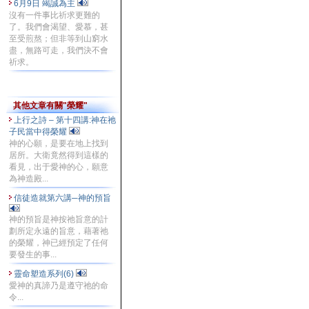
6月9日 竭誠為主
沒有一件事比祈求更難的
了。我們會渴望、愛慕，甚
至受煎熬；但非等到山窮水
盡，無路可走，我們決不會
祈求。
其他文章有關"榮耀"
上行之詩 – 第十四講:神在祂
子民當中得榮耀
神的心願，是要在地上找到
居所。大衛竟然得到這樣的
看見，出于愛神的心，願意
為神造殿...
信徒造就第六講─神的預旨
神的預旨是神按祂旨意的計
劃所定永遠的旨意，藉著祂
的榮耀，神已經預定了任何
要發生的事...
靈命塑造系列(6)
愛神的真諦乃是遵守祂的命
令...