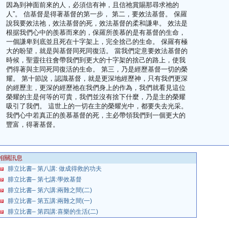
因為到神面前來的人，必須信有神，且信祂賞賜那尋求祂的
人”。 信基督是得著基督的第一步， 第二，要效法基督。 保羅
說我要效法祂，效法基督的死，效法基督的柔和謙卑。 效法是
根据我們心中的羨慕而來的，保羅所羨慕的是有基督的生命，
一個謙卑到底並且死在十字架上，完全捨己的生命。 保羅有極
大的盼望，就是與基督同死同復活。 當我們定意要效法基督的
時候，聖靈往往會帶我們到更大的十字架的捨己的路上，使我
們得著與主同死同復活的生命。 第三，乃是經歷基督一切的榮
耀。 第十節說，認識基督，就是更深地經歷神，只有我們更深
的經歷主，更深的經歷祂在我們身上的作為，我們就看見這位
榮耀的主是何等的可貴，我們並沒有捨下什麼，乃是主的榮耀
吸引了我們。 這世上的一切在主的榮耀光中，都要失去光采。
我們心中若真正的羨慕基督的死，主必帶領我們到一個更大的
豐富，得著基督。
相關訊息
腓立比書– 第八講: 做成得救的功夫
腓立比書– 第七講:學效基督
腓立比書– 第六講:兩難之間(二)
腓立比書– 第五講:兩難之間(一)
腓立比書– 第四講:喜樂的生活(二)