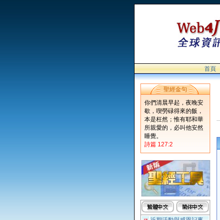
首頁
聖經金句
你們清晨早起，夜晚安
歇，喫勞碌得來的飯，
本是枉然；惟有耶和華
所親愛的，必叫他安然
睡覺。
詩篇 127:2