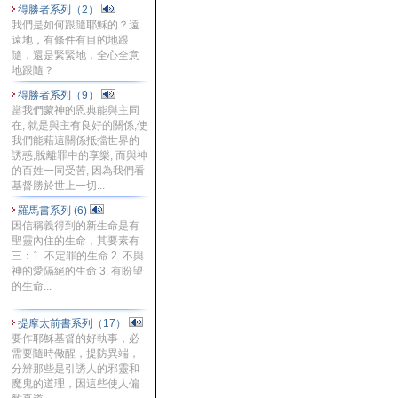
得勝者系列（2）
我們是如何跟隨耶穌的？遠
遠地，有條件有目的地跟
隨，還是緊緊地，全心全意
地跟隨？
得勝者系列（9）
當我們蒙神的恩典能與主同
在, 就是與主有良好的關係,使
我們能藉這關係抵擋世界的
誘惑,脫離罪中的享樂, 而與神
的百姓一同受苦, 因為我們看
基督勝於世上一切...
羅馬書系列 (6)
因信稱義得到的新生命是有
聖靈內住的生命，其要素有
三﹕1. 不定罪的生命 2. 不與
神的愛隔絕的生命 3. 有盼望
的生命...
提摩太前書系列（17）
要作耶穌基督的好執事，必
需要隨時儆醒，提防異端，
分辨那些是引誘人的邪靈和
魔鬼的道理，因這些使人偏