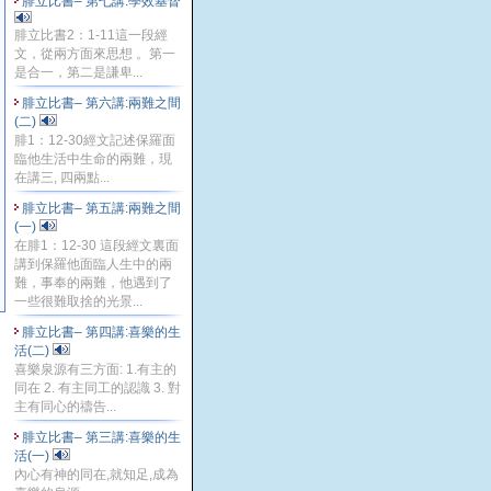
腓立比書– 第七講:學效基督
腓立比書2：1-11這一段經
文，從兩方面來思想 。第一
是合一，第二是謙卑...
腓立比書– 第六講:兩難之間
(二)
腓1：12-30經文記述保羅面
臨他生活中生命的兩難，現
在講三, 四兩點...
腓立比書– 第五講:兩難之間
(一)
在腓1：12-30 這段經文裏面
講到保羅他面臨人生中的兩
難，事奉的兩難，他遇到了
一些很難取捨的光景...
腓立比書– 第四講:喜樂的生
活(二)
喜樂泉源有三方面: 1.有主的
同在 2. 有主同工的認識 3. 對
主有同心的禱告...
腓立比書– 第三講:喜樂的生
活(一)
內心有神的同在,就知足,成為