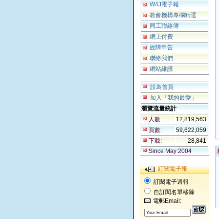
W4J電子報
教會機構專欄精選
同工聯絡簿
網上付費
故障申告
聯絡我們
網站維護
設為首頁
加入「我的最愛」
瀏覽流量統計
人數:
12,819,563
頁數:
59,622,059
下載:
28,841
Since May 2004
訂閱電子報
訂閱電子週報
自訂閱名單移除
電郵Email: