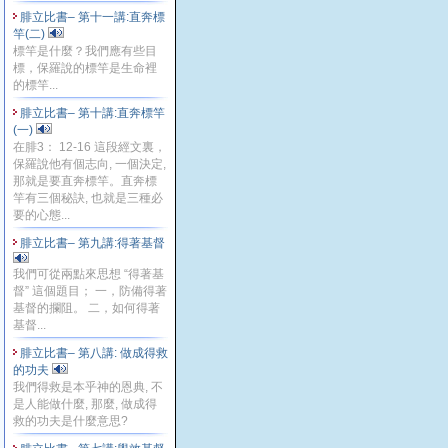
腓立比書– 第十一講:直奔標
竿(二)
標竿是什麼？我們應有些目
標，保羅說的標竿是生命裡
的標竿...
腓立比書– 第十講:直奔標竿
(一)
在腓3： 12-16 這段經文裏，
保羅說他有個志向, 一個決定,
那就是要直奔標竿。直奔標
竿有三個秘訣, 也就是三種必
要的心態...
腓立比書– 第九講:得著基督
我們可從兩點來思想 “得著基
督” 這個題目； 一，防備得著
基督的攔阻。 二，如何得著
基督...
腓立比書– 第八講: 做成得救
的功夫
我們得救是本乎神的恩典, 不
是人能做什麼, 那麼, 做成得
救的功夫是什麼意思?