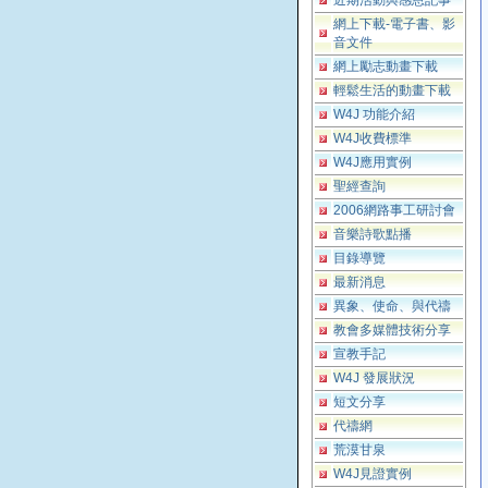
近期活動與感恩記事
網上下載-電子書、影
音文件
網上勵志動畫下載
輕鬆生活的動畫下載
W4J 功能介紹
W4J收費標準
W4J應用實例
聖經查詢
2006網路事工研討會
音樂詩歌點播
目錄導覽
最新消息
異象、使命、與代禱
教會多媒體技術分享
宣教手記
W4J 發展狀況
短文分享
代禱網
荒漠甘泉
W4J見證實例