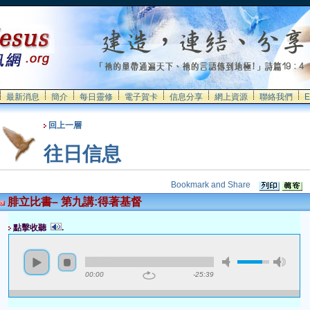
最新消息
簡介
每日靈修
電子賀卡
信息分享
網上資源
聯絡我們
E
回上一層
往日信息
腓立比書– 第九講:得著基督
點擊收聽
.
00:00
-25:39