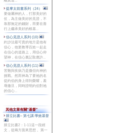
離真道...
提摩太前書系列（24）
要做屬神的人，打那美好的
仗，為主做美好的見證，不
靠那無定的錢財，而要在善
行上繼承美好的根基...
信心見證人系列 (10)
約沙法最可貴的地方是他有
信心，他更教導百姓一起走
在信心的道路上，用信心仰
望神，在信心裏記取應許...
信心見證人系列 (11)
苦難與疾病乃是撒但向神的
挑戰。然而神為了要祂的名
從約伯的身上得到榮耀，羞
辱撒旦，同時證明約伯對祂
的信心...
其他文章有關"基督"
腓立比書– 第七講:學效基督
腓立比書2：1-11這一段經
文，從兩方面來思想 。第一