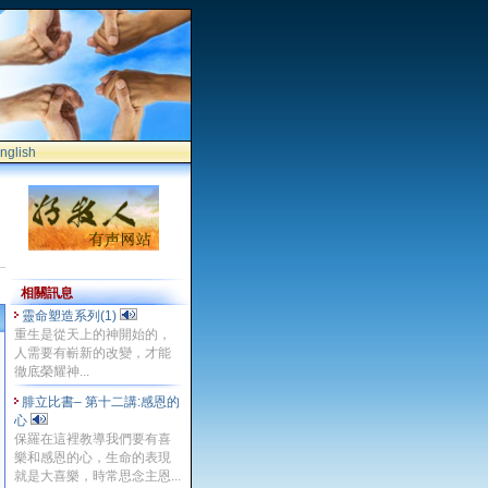
nglish
相關訊息
靈命塑造系列(1)
重生是從天上的神開始的，
人需要有嶄新的改變，才能
徹底榮耀神...
腓立比書– 第十二講:感恩的
心
保羅在這裡教導我們要有喜
樂和感恩的心，生命的表現
就是大喜樂，時常思念主恩...