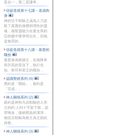
是合一，第二是謙卑...
信徒造就第十七講－道成肉
身
神的兒子耶穌之成為人乃是
取了真實的身體和理性的靈
魂，藉聖靈能力在童女馬利
亞的腹中懷孕而出生，但祂
是無罪的...
信徒造就第十八講－基督的
職份
基督身為救贖主，在祂降卑
和升高的景況下，執行先
知、祭司和君王的職份...
認識聖經系列 (4)
舊約是「開始」，新約是
「完成」...
神人關係系列 (2)
新約是神和凡信耶穌的人所
立的約:人到十字架下面，認
罪悔改，接納寶血的潔淨，
相信主耶穌為救主為王因此
得救...
神人關係系列 (3)