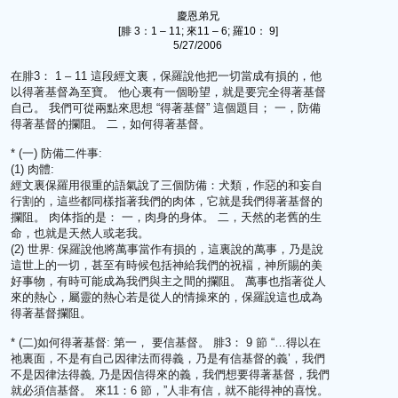
慶恩弟兄
[腓 3：1 – 11; 來11 – 6; 羅10： 9]
5/27/2006
在腓3： 1 – 11 這段經文裏，保羅說他把一切當成有損的，他
以得著基督為至寶。 他心裏有一個盼望，就是要完全得著基督
自己。 我們可從兩點來思想 “得著基督” 這個題目； 一，防備
得著基督的攔阻。 二，如何得著基督。
* (一) 防備二件事:
(1) 肉體:
經文裏保羅用很重的語氣說了三個防備：犬類，作惡的和妄自
行割的，這些都同樣指著我們的肉体，它就是我們得著基督的
攔阻。 肉体指的是： 一，肉身的身体。 二，天然的老舊的生
命，也就是天然人或老我。
(2) 世界: 保羅說他將萬事當作有損的，這裏說的萬事，乃是說
這世上的一切，甚至有時候包括神給我們的祝褔，神所賜的美
好事物，有時可能成為我們與主之間的攔阻。 萬事也指著從人
來的熱心，屬靈的熱心若是從人的情操來的，保羅說這也成為
得著基督攔阻。
* (二)如何得著基督: 第一， 要信基督。 腓3： 9 節 “…得以在
祂裏面，不是有自己因律法而得義，乃是有信基督的義’，我們
不是因律法得義, 乃是因信得來的義，我們想要得著基督，我們
就必須信基督。 來11：6 節，”人非有信，就不能得神的喜悅。