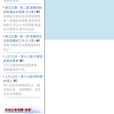
喜樂的泉源...
腓立比書– 第二講:喜樂的盼
望和滿足的喜樂 (3-4章)
保羅說出他在任何環境裡都
有一個滿足的喜樂,他宣告說
他靠主可以大大的喜樂,無論
在什麼景況,都可以知足...
腓立比書– 第一講:喜樂的生
活和喜樂的工作 (1-2章)
喜樂乃神的兒女最重要的標
誌之一...
上行之詩 – 第十八講:什麼是
真實的事奉
上行之路的終點就是事奉，
成為錫安的子民...
上行之詩 – 第十七講:耶和華
的僕人
僕人是站在神面前的人，被
分別出來， 他們歸回、並且
侍立在神面前...
其他文章有關"得著"