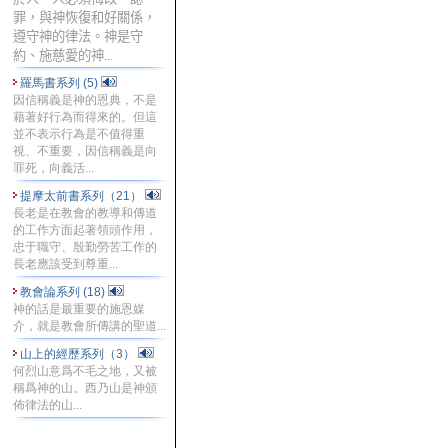
罪，與神恢復和好關係，
遵守神的律法。神是守
約、施慈愛的神...
羅馬書系列 (5)
因信稱義是神的恩典，不是
藉著好行為而得來的。但這
並不表示行為是不值得重
視、不重要，因信稱義是向
罪死，向義活...
提摩太前書系列（21）
長老是在教會的教導和傳道
的工作方面起著領頭作用，
忠于職守、殷勤勞苦工作的
長老應該受到尊重...
教會論系列 (18)
神的話是最重要的施恩媒
介，就是教會所傳講的聖道...
山上的經歷系列（3）
何烈山意爲不毛之地，又被
稱爲神的山。西乃山是神頒
佈律法的山...