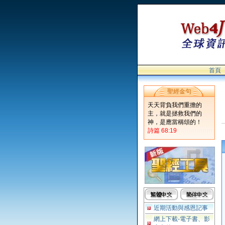
首頁
聖經金句
天天背負我們重擔的
主，就是拯救我們的
神，是應當稱頌的！
詩篇 68:19
近期活動與感恩記事
網上下載-電子書、影