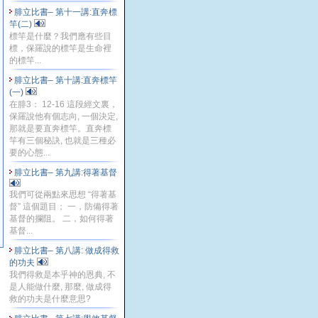
腓立比書– 第十一講:直奔標
竿(二)
標竿是什麼？我們應有些目
標，保羅說的標竿是生命裡
的標竿...
腓立比書– 第十講:直奔標竿
(一)
在腓3： 12-16 這段經文裏，
保羅說他有個志向, 一個決定,
那就是要直奔標竿。直奔標
竿有三個秘訣, 也就是三種必
要的心態...
腓立比書– 第九講:得著基督
我們可從兩點來思想 “得著基
督” 這個題目； 一，防備得著
基督的攔阻。 二，如何得著
基督...
腓立比書– 第八講: 做成得救
的功夫
我們得救是本乎神的恩典, 不
是人能做什麼, 那麼, 做成得
救的功夫是什麼意思?