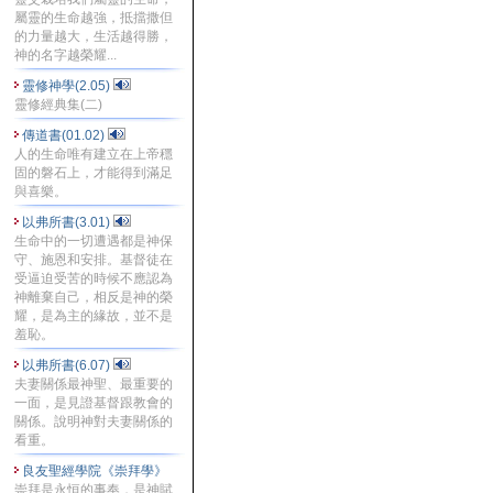
屬靈的生命越強，抵擋撒但
的力量越大，生活越得勝，
神的名字越榮耀...
靈修神學(2.05)
靈修經典集(二)
傳道書(01.02)
人的生命唯有建立在上帝穩
固的磐石上，才能得到滿足
與喜樂。
以弗所書(3.01)
生命中的一切遭遇都是神保
守、施恩和安排。基督徒在
受逼迫受苦的時候不應認為
神離棄自己，相反是神的榮
耀，是為主的緣故，並不是
羞恥。
以弗所書(6.07)
夫妻關係最神聖、最重要的
一面，是見證基督跟教會的
關係。說明神對夫妻關係的
看重。
良友聖經學院《崇拜學》
崇拜是永恒的事奉，是神賦