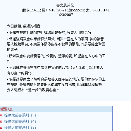
書文恩弟兄
[提前1:8-11; 羅7:7-10; 20-21; 加5:22-23; 太5:3-6,13,14]
1/23/2007
今日講題
:
榮耀的福音
•
保羅在提前
1: 8
的教導
:
律法原是好的
,
只要人用得合宜
.
•
保羅強調教會中單講律法無效
,
因罪一直在人的裏面
.
神的福音
要人脫離罪惡
.
不應當僅是停留在不犯罪的階段
,
而是要結出聖靈
的果子
,
•
所以教會中要講良善的
,
公義的
,
聖潔的愛
,
和聖靈在人心中的工
作
•
主耶穌在登山寶訓中講到神賞賜的八福（太
5: 3-6
）
,
說明要人
有心靈上的變化
.
•
保羅讓提摩太了解教會是培養天國子民的地方
,
要他們在信仰上
有規劃
,
榮耀的福音是要把人從罪中拯救出來
,
脫離罪惡和權勢
.
要人從根本上進一步的改變心靈。
相關訊息
提摩太前書系列（5）
提摩太前書系列（4）
提摩太前書系列（3）