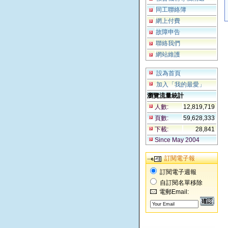
同工聯絡簿
網上付費
故障申告
聯絡我們
網站維護
設為首頁
加入「我的最愛」
瀏覽流量統計
人數:
12,819,719
頁數:
59,628,333
下載:
28,841
Since May 2004
訂閱電子報
訂閱電子週報
自訂閱名單移除
電郵Email: