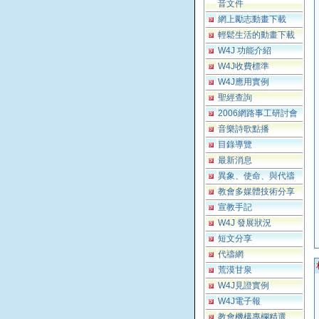
音文件
網上勵志動畫下載
輕鬆生活的動畫下載
W4J 功能介紹
W4J收費標準
W4J應用實例
聖經查詢
2006網路事工研討會
音樂詩歌點播
目錄導覽
最新消息
異象、使命、與代禱
教會多媒體技術分享
宣教手記
W4J 發展狀況
短文分享
代禱網
荒漠甘泉
W4J見證實例
W4J電子報
教會機構專欄精選