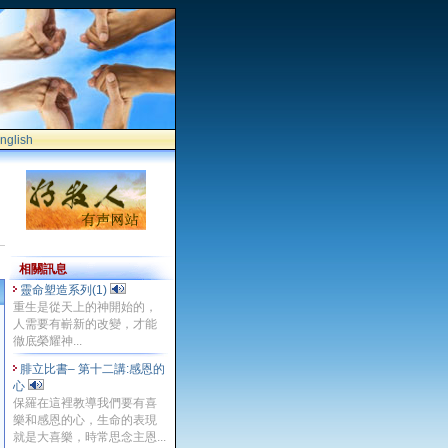
nglish
相關訊息
靈命塑造系列(1)
重生是從天上的神開始的，
人需要有嶄新的改變，才能
徹底榮耀神...
腓立比書– 第十二講:感恩的
心
保羅在這裡教導我們要有喜
樂和感恩的心，生命的表現
就是大喜樂，時常思念主恩...