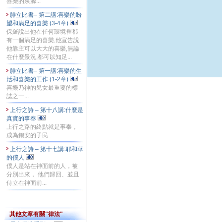
喜樂的泉源...
腓立比書– 第二講:喜樂的盼
望和滿足的喜樂 (3-4章)
保羅說出他在任何環境裡都
有一個滿足的喜樂,他宣告說
他靠主可以大大的喜樂,無論
在什麼景況,都可以知足...
腓立比書– 第一講:喜樂的生
活和喜樂的工作 (1-2章)
喜樂乃神的兒女最重要的標
誌之一...
上行之詩 – 第十八講:什麼是
真實的事奉
上行之路的終點就是事奉，
成為錫安的子民...
上行之詩 – 第十七講:耶和華
的僕人
僕人是站在神面前的人，被
分別出來， 他們歸回、並且
侍立在神面前...
其他文章有關"律法"