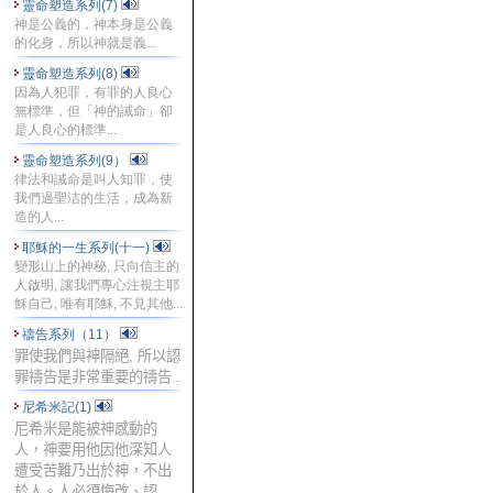
靈命塑造系列(7)
神是公義的，神本身是公義
的化身，所以神就是義...
靈命塑造系列(8)
因為人犯罪，有罪的人良心
無標準，但「神的誡命」卻
是人良心的標準...
靈命塑造系列(9）
律法和誡命是叫人知罪，使
我們過聖洁的生活，成為新
造的人...
耶穌的一生系列(十一)
變形山上的神秘, 只向信主的
人啟明, 讓我們專心注視主耶
穌自己, 唯有耶穌, 不見其他...
禱告系列（11）
罪使我們與神隔絕
,
所以認
罪禱告是非常重要的禱告...
尼希米記(1)
尼希米是能被神感動的
人，神要用他因他深知人
遭受苦難乃出於神，不出
於人。人必須悔改、認