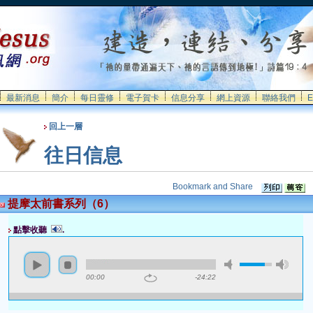
最新消息
簡介
每日靈修
電子賀卡
信息分享
網上資源
聯絡我們
E
回上一層
往日信息
提摩太前書系列（6）
點擊收聽
.
00:00
-24:22