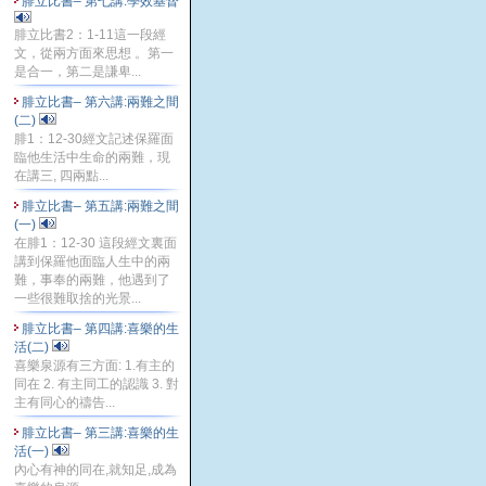
腓立比書– 第七講:學效基督
腓立比書2：1-11這一段經
文，從兩方面來思想 。第一
是合一，第二是謙卑...
腓立比書– 第六講:兩難之間
(二)
腓1：12-30經文記述保羅面
臨他生活中生命的兩難，現
在講三, 四兩點...
腓立比書– 第五講:兩難之間
(一)
在腓1：12-30 這段經文裏面
講到保羅他面臨人生中的兩
難，事奉的兩難，他遇到了
一些很難取捨的光景...
腓立比書– 第四講:喜樂的生
活(二)
喜樂泉源有三方面: 1.有主的
同在 2. 有主同工的認識 3. 對
主有同心的禱告...
腓立比書– 第三講:喜樂的生
活(一)
內心有神的同在,就知足,成為