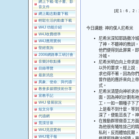
網上下載-電子書、影
音文件
[尼 1﹕6， 2﹕
網上勵志動畫下載
輕鬆生活的動畫下載
W4J 功能介紹
今日講題
:
神的僕人尼希米
W4J收費標準
尼希米深知耶路撒冷城
W4J應用實例
了神，不聽神的教訓，
聖經查詢
他們便得到此罪果，即
2006網路事工研討會
冷城。
音樂詩歌點播
尼希米明白向上帝求是
以外的要求。經上說﹕
目錄導覽
求也得不著，因為你們
最新消息
曾作過的應許來向上帝
異象、使命、與代禱
式。
教會多媒體技術分享
尼希米清楚向神祈求亦
宣教手記
面，因為神的計劃有祂
W4J 發展狀況
工，一如一顆種子下了
上是看不到什麼，等到
短文分享
深了，便能茁長了。神
代禱網
在推動群眾做善工方面
荒漠甘泉
為他很有犧牲捨己的精
W4J見證實例
私利，反而體恤民艱，
W4J電子報
修建耶路撒冷城牆，更