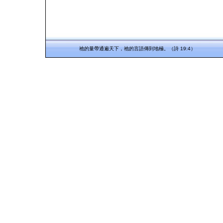
祂的量帶通遍天下，祂的言語傳到地極。（詩 19:4）