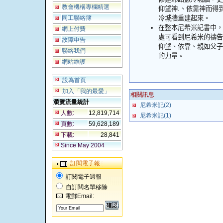
教會機構專欄精選
仰望神
.
、依靠神而得
同工聯絡簿
冷城牆重建起來。
在整本尼希米記書中，
網上付費
處可看到尼希米的禱告
故障申告
仰望、依靠、親如父子
聯絡我們
的力量。
網站維護
設為首頁
加入「我的最愛」
相關訊息
瀏覽流量統計
尼希米記(2)
人數:
12,819,714
尼希米記(1)
頁數:
59,628,189
下載:
28,841
Since May 2004
訂閱電子報
訂閱電子週報
自訂閱名單移除
電郵Email: