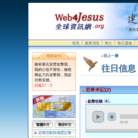
首頁
最新消息
簡介
每日靈修
回上一層
聖經金句
雖有軍兵安營攻擊我，
往日信息
我的心也不害怕；雖然
興起刀兵攻擊我，我必
仍舊安穩。
詩篇27：3
尼希米記(2)
點擊收聽
.
00:00
近期活動與感恩記事