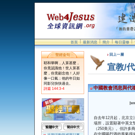
首頁
最新消息
簡介
每日靈修
回上一層
聖經金句
耶和華啊，人算甚麼，
宣教/
你竟認識他！世人算甚
麼，你竟顧念他！人好
像一口氣；他的年日如
同影兒快快過去。
中國教會消息與代禱0
詩篇 144:3-4
[ww
自去年12月起，北京
場所，設置顯著中英文雙
（250美元）。但許多
在中國喝烈酒的風氣很