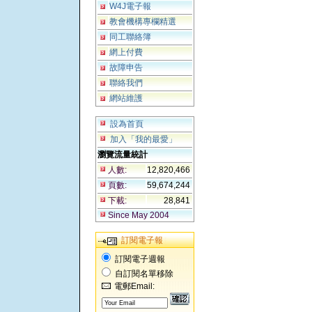
W4J電子報
教會機構專欄精選
同工聯絡簿
網上付費
故障申告
聯絡我們
網站維護
設為首頁
加入「我的最愛」
瀏覽流量統計
人數:
12,820,466
頁數:
59,674,244
下載:
28,841
Since May 2004
訂閱電子報
訂閱電子週報
自訂閱名單移除
電郵Email: