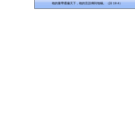
祂的量帶通遍天下，祂的言語傳到地極。（詩 19:4）