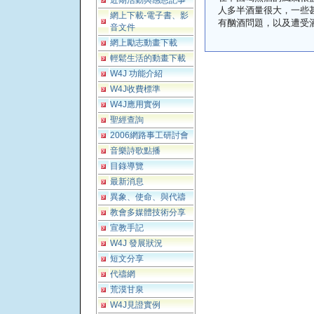
近期活動與感恩記事
人多半酒量很大，一些
網上下載-電子書、影
有酗酒問題，以及遭受
音文件
網上勵志動畫下載
輕鬆生活的動畫下載
W4J 功能介紹
W4J收費標準
W4J應用實例
聖經查詢
2006網路事工研討會
音樂詩歌點播
目錄導覽
最新消息
異象、使命、與代禱
教會多媒體技術分享
宣教手記
W4J 發展狀況
短文分享
代禱網
荒漠甘泉
W4J見證實例