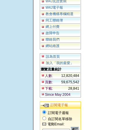
W4J見證實例
W4J電子報
教會機構專欄精選
同工聯絡簿
網上付費
故障申告
聯絡我們
網站維護
設為首頁
加入「我的最愛」
瀏覽流量統計
人數:
12,820,484
頁數:
59,675,542
下載:
28,841
Since May 2004
訂閱電子報
訂閱電子週報
自訂閱名單移除
電郵Email: