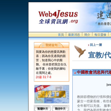
首頁
最新消息
簡介
每日靈修
回上一層
聖經金句
我要為你的慈愛高興歡
宣教/
喜；因為你見過我的困
苦，知道我心中的艱
難。 你未曾把我交在仇
敵手裏；你使我的腳站
中國教會消息與代
在寬闊之處。
詩篇 31:7-8
[ww
教師節禮物的行情和價
蒙古一些家長稱，有些
全年都可以充值。 服
力。我們為那些對教會