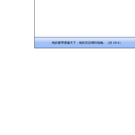
祂的量帶通遍天下，祂的言語傳到地極。（詩 19:4）