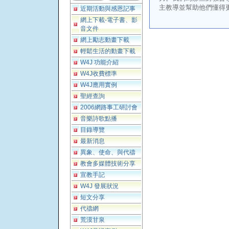
主教導並幫助他們懂得
近期活動與感恩記事
網上下載-電子書、影
音文件
網上勵志動畫下載
輕鬆生活的動畫下載
W4J 功能介紹
W4J收費標準
W4J應用實例
聖經查詢
2006網路事工研討會
音樂詩歌點播
目錄導覽
最新消息
異象、使命、與代禱
教會多媒體技術分享
宣教手記
W4J 發展狀況
短文分享
代禱網
荒漠甘泉