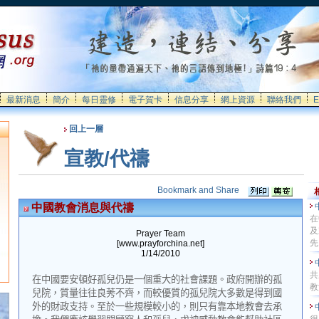
最新消息
簡介
每日靈修
電子賀卡
信息分享
網上資源
聯絡我們
E
回上一層
宣教/代禱
中國教會消息與代禱
在
及
Prayer Team
先..
[www.prayforchina.net]
1/14/2010
共
在中國要安頓好孤兒仍是一個重大的社會課題。政府開辦的孤
教
兒院，質量往往良莠不齊，而較優質的孤兒院大多數是得到國
外的財政支持。至於一些規模較小的，則只有靠本地教會去承