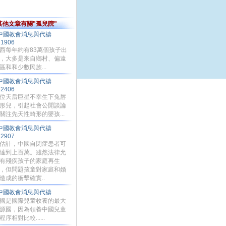
其他文章有關"孤兒院"
中國教會消息與代禱
71906
西每年約有83萬個孩子出
，大多是來自鄉村、偏遠
區和和少數民族...
中國教會消息與代禱
82406
位天后巨星不幸生下兔唇
形兒，引起社會公開談論
關注先天性畸形的嬰孩...
中國教會消息與代禱
72907
估計，中國自閉症患者可
達到上百萬。雖然法律允
有殘疾孩子的家庭再生
，但問題孩童對家庭和婚
造成的衝擊確實..
中國教會消息與代禱
國是國際兒童收養的最大
源國，因為領養中國兒童
程序相對比較......