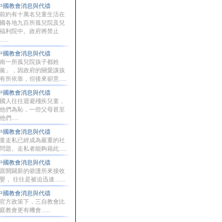
中國教會消息與代禱
前約有十萬名兒童生活在
國各地九百所孤兒院及兒
福利院中。政府將禁止
....
中國教會消息與代禱
南一所孤兒院孩子都姓
黨」，因政府的關愛讓孩
有所依靠，但後來卻意.....
中國教會消息與代禱
國人往往迴避殘疾兒童，
他們為恥，一些父母甚至
們.....
中國教會消息與代禱
童走私已經成為嚴重的社
問題。走私者能夠藉此.....
中國教會消息與代禱
當開闢新的僻護所來接收
嬰， 往往是被迫迅速.......
中國教會消息與代禱
官方政策下，三自教會比
庭教會更有機會......