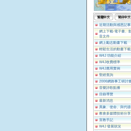
近期活動與感恩記事
網上下載-電子書、
音文件
網上勵志動畫下載
輕鬆生活的動畫下載
W4J 功能介紹
W4J收費標準
W4J應用實例
聖經查詢
2006網路事工研討
音樂詩歌點播
目錄導覽
最新消息
異象、使命、與代禱
教會多媒體技術分享
宣教手記
W4J 發展狀況