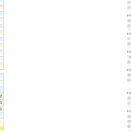
拜
扭
相
忌
中
股
“
真
相
節
「..
82
相
31
目
41
邀
傳
都行