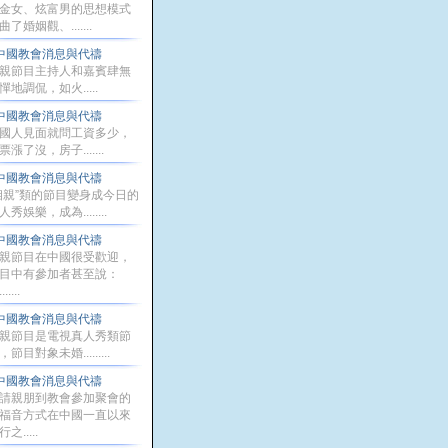
金女、炫富男的思想模式
曲了婚姻觀、.......
中國教會消息與代禱
親節目主持人和嘉賓肆無
憚地調侃，如火.....
中國教會消息與代禱
國人見面就問工資多少，
票漲了沒，房子.......
中國教會消息與代禱
相親”類的節目變身成今日的
人秀娛樂，成為........
中國教會消息與代禱
親節目在中國很受歡迎，
目中有參加者甚至說：
.....
中國教會消息與代禱
親節目是電視真人秀類節
，節目對象未婚.........
中國教會消息與代禱
請親朋到教會參加聚會的
福音方式在中國一直以來
之.....