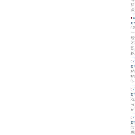
留
救
0
1
一
理
不
題
以
0
網
網
不
0
在
程
研
0
貴
縣