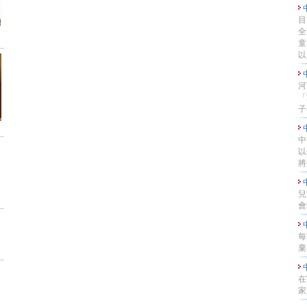
目
全
童
以..
河
「
子
中
以
將他
兒
會
每
棄
在
家