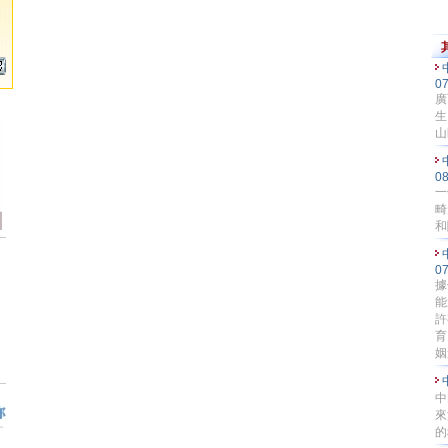
0
廣
生
山
0
一
畸
和
0
據
能
許
育
姻
中
來
的