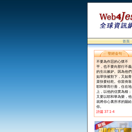
首頁
聖經金句
不要為作惡的心懷不
平，也不要向那行不義
的生出嫉妒。因為他們
如草快被割下，又如青
菜快要枯乾。你當倚靠
耶和華而行善，住在地
上，以他的信實為糧；
又要以耶和華為樂，他
就將你心裏所求的賜給
你。
詩篇 37:1-4