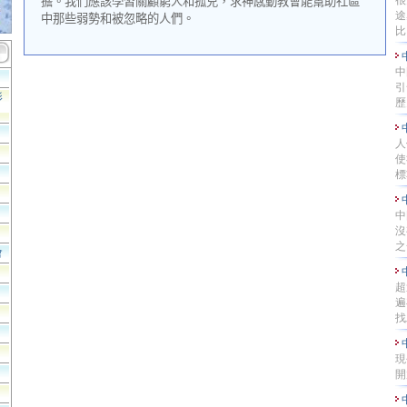
很
擔。我們應該學習關顧窮人和孤兒，求神感動教會能幫助社區
途
中那些弱勢和被忽略的人們。
比..
中
引
影
歷史
人
使
標準
中
沒
之一
會
超
遍
找工
現
開