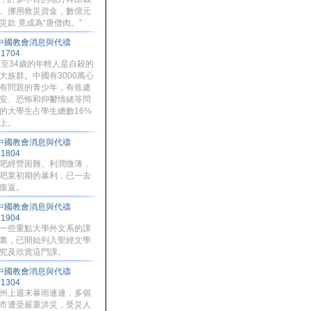
、挪用救災資金，數億元
災款 竟成為“唐僧肉。”
中國教會消息與代禱
71704
5至34歲的年輕人是自殺的
大族群。中國有3000萬心
有問題的青少年，有焦慮
安、恐怖和抑鬱情緒等問
的大學生占學生總數16%
上。
中國教會消息與代禱
71804
吧經營困難、利潤微薄，
吧業初期的暴利，已一去
復返。
中國教會消息與代禱
71904
一些重點大學外文系的課
裏，已開始列入聖經文學
究及欣賞這門課。
中國教會消息與代禱
71304
州上週末暴雨連連，多個
市遭受嚴重洪災，受災人