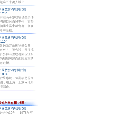
超過五十萬人以上。
中國教會消息與代禱
71204
前在高考放榜後發生幾件
國矚目的自殺事件，而每
個學生當中就會有一個在
考中落榜。
中國教會消息與代禱
71104
界保護野生動物基金會
ＷＷＦ）警告說，長江流
許多稀有生物都因長江水
的層層興建而面臨嚴重的
存危機。
中國教會消息與代禱
71004
歌星惠妮．休斯頓將前進
國，在上海、北京兩地舉
演唱會。
其他文章有關"社區"
中國教會消息與代禱
過去的30年（ 1978年至