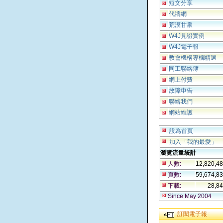
短文分享
代禱網
荒漠甘泉
W4J見證實例
W4J電子報
教會機構專欄精選
同工聯絡簿
網上付費
故障申告
聯絡我們
網站維護
設為首頁
加入「我的最愛」
瀏覽流量統計
人數:
12,820,4
頁數:
59,674,8
下載:
28,8
Since May 2004
訂閱電子報