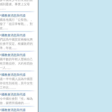
多中國青少年對未知的前
感到憂慮。事實上父母
......
中國教會消息與代禱
國各地風行「公祭熱」，
發了「祖宗爭奪戰」。對
.......
中國教會消息與代禱
們認爲中國貧富兩極化將
社會不安定。根據政府的
，年收.......
中國教會消息與代禱
國半數的年輕人聲稱自己
有宗教信仰。大約有四份
人.......
中國教會消息與代禱
過一半中國人認為中國普
存在性別歧視，其中女性
作比..........
中國教會消息與代禱
今中國社會對『性』極為
放，媒體所描繪的........
中國教會消息與代禱