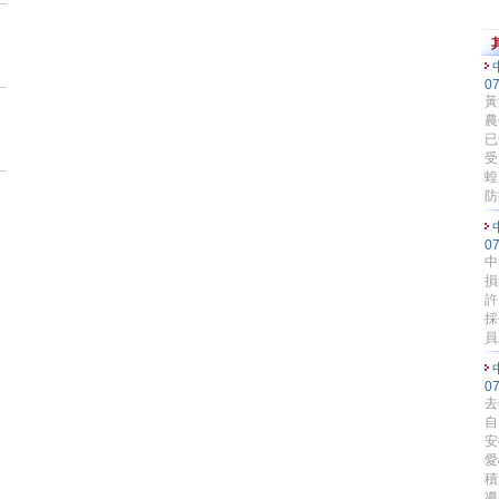
0
黃
農
已
受
蝗
防
0
中
損
許
採
員
0
去
自
安
愛
積
導