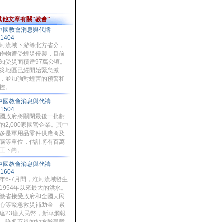
其他文章有關"教會"
中國教會消息與代禱
71404
河流域下游等北方省分，
作物遭受蝗災侵襲，目前
知受災面積達97萬公頃。
災地區已經開始緊急滅
，並加強對蝗害的預警和
控。
中國教會消息與代禱
71504
國政府將關閉最後一批虧
的2,000家國營企業。其中
多是軍用品零件供應商及
礦等單位，估計將有百萬
工下崗。
中國教會消息與代禱
71604
年6-7月間，淮河流域發生
1954年以來最大的洪水。
徽省接受政府和全國人民
心等緊急救災補助金，累
達23億人民幣，新華網報
，許多不肖的地方幹部截