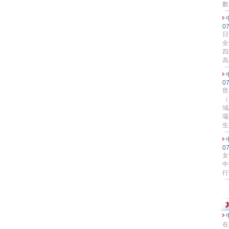
數
0
日
全
四
高
0
世
（
域
壩
生
0
女
中
行
在