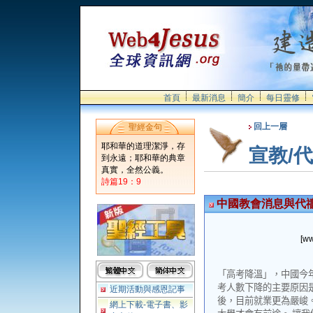
首頁
最新消息
簡介
每日靈修
回上一層
聖經金句
耶和華的道理潔淨，存
宣教/
到永遠；耶和華的典章
真實，全然公義。
詩篇19：9
中國教會消息與代
[ww
「高考降溫」，中國今
考人數下降的主要原因
近期活動與感恩記事
後，目前就業更為嚴峻
網上下載-電子書、影