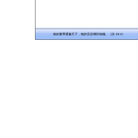
祂的量帶通遍天下，祂的言語傳到地極。（詩 19:4）