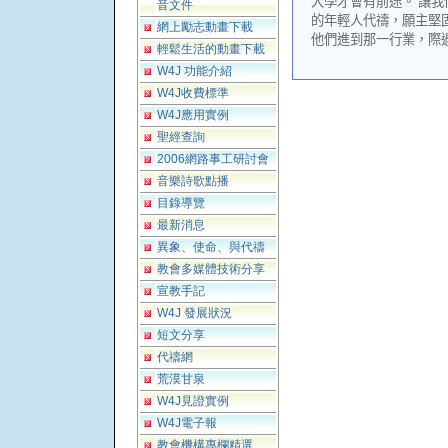
大學才會有前途。
讓我
音文件
的年輕人代禱，願主堅
網上勵志動畫下載
他們進到那一行業，際
輕鬆生活的動畫下載
W4J 功能介紹
W4J收費標準
W4J應用實例
聖經查詢
2006網路事工研討會
音樂詩歌點播
目錄導覽
最新消息
異象、使命、與代禱
教會多媒體技術分享
宣教手記
W4J 發展狀況
短文分享
代禱網
荒漠甘泉
W4J見證實例
W4J電子報
教會機構專欄精選