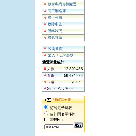
教會機構專欄精選
同工聯絡簿
網上付費
故障申告
聯絡我們
網站維護
設為首頁
加入「我的最愛」
瀏覽流量統計
人數:
12,820,466
頁數:
59,674,234
下載:
28,841
Since May 2004
訂閱電子報
訂閱電子週報
自訂閱名單移除
電郵Email: