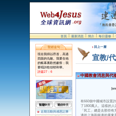
首頁
最新消息
簡介
每日靈修
回上一層
聖經金句
現在我得以昂首，高過
宣教/
四面的仇敵。我要在他
的帳幕裏歡然獻祭；我
要唱詩歌頌耶和華。
詩篇27：6
中國教會消息與代
[ww
有660個中國城市設置
了1800萬人。這樣的
「民工」總是去那些有
近期活動與感恩記事
邊的上海和南邊的廣東