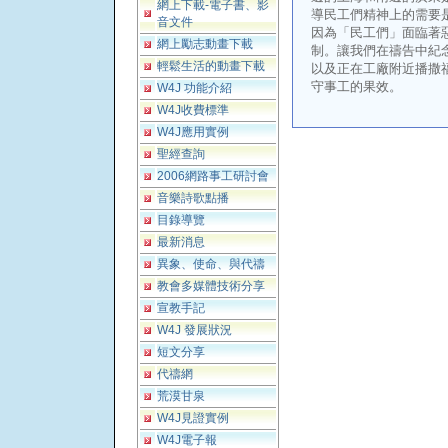
網上下載-電子書、影
導民工們精神上的需要
音文件
因為「民工們」面臨著
網上勵志動畫下載
制。讓我們在禱告中紀
輕鬆生活的動畫下載
以及正在工廠附近播撒
守事工的果效。
W4J 功能介紹
W4J收費標準
W4J應用實例
聖經查詢
2006網路事工研討會
音樂詩歌點播
目錄導覽
最新消息
異象、使命、與代禱
教會多媒體技術分享
宣教手記
W4J 發展狀況
短文分享
代禱網
荒漠甘泉
W4J見證實例
W4J電子報