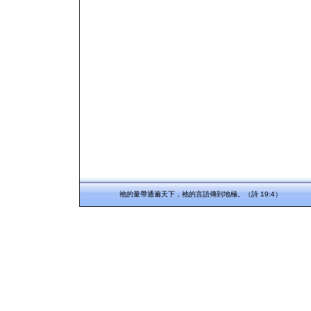
祂的量帶通遍天下，祂的言語傳到地極。（詩 19:4）