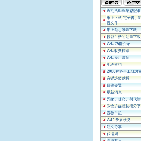
近期活動與感恩記事
網上下載-電子書、
音文件
網上勵志動畫下載
輕鬆生活的動畫下載
W4J 功能介紹
W4J收費標準
W4J應用實例
聖經查詢
2006網路事工研討
音樂詩歌點播
目錄導覽
最新消息
異象、使命、與代禱
教會多媒體技術分享
宣教手記
W4J 發展狀況
短文分享
代禱網
荒漠甘泉