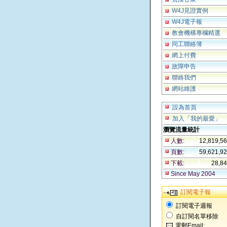
W4J見證實例
W4J電子報
教會機構專欄精選
同工聯絡簿
網上付費
故障申告
聯絡我們
網站維護
設為首頁
加入「我的最愛」
瀏覽流量統計
人數:
12,819,5
頁數:
59,621,9
下載:
28,8
Since May 2004
訂閱電子報
訂閱電子週報
自訂閱名單移除
電郵Email: