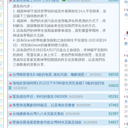
黃成培宣教士2010 三月代禱信
61045
3/22/2010
黃成培
功
讚美與代求：
1. 感謝神保守成培所帶領的福音外展隊師生14人平安歸來，並
功
影
且賜下三個得救的果子。
2. 感謝神，我們的水源污染在使用氯淨化和煮沸的方式下，得
到解決。謝謝幾個弟兄姊妹來信告知我們淨化水的方式。
3. 請為我們的神學生假期返鄉事奉禱告，面對屬靈爭戰時，求
神成為爭戰的大元帥。
4. 請為Grace的學校參加探勘之旅的師生平安禱告 (3月18至24
歷
日)，特別為Grace的健康和體力禱告。
5. 請為我們3月28日至4月27日返台之旅禱告，求神賜平安順利
的旅程，聖靈在家人身上作工，使他們有得救的智慧，並且使
用成培在客家宣教神學院開授的跨文化宣教課程，以及我們在
金
三個教會的宣教分享。
會
在
A
台灣南部發生6.4級的地震, 彼此代禱，儆醒感恩！
68535
3/4/2010
我
作
海地於當地時間1月12日下午5時發生芮氏規模7.3級的強烈地
態
43820
震
1/13/2010
Ja
緊急禱告呼召：時代的徵兆 09/2009
65291
9/22/2009
月
角聲佈道團參與88賑災，以及籌款音樂會
47482
8/20/2009
箴
詩
台福總會為台灣八八水災賑災募款
52397
8/20/2009
個
聖迦谷羅省基督教會代收台灣88水災賑災捐款
54827
8/19/2009