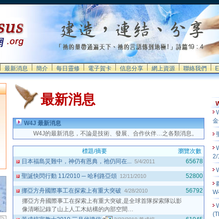
最新消息
簡介
每日靈修
電子賀卡
信息分享
網上資源
聯絡我們
E
最新消息
金
W4J 最新消息
W4J的最新消息，不論是技術、發展、合作伙伴…之各類消息。
標題/摘要
瀏覽次數
2
日本福島災難中，神仍有恩典，祂仍同在...
65678
5/4/2011
聖誕快閃行動 11/2010 ─ 哈利路亞頌
52800
12/11/2010
挪亞方舟國際事工在探索上有重大突破
56792
4/28/2010
W
挪亞方舟國際事工在探索上有重大突破,是全球首隊探索隊以影
像清晰記錄了山上人工木結構的內部空間…
(