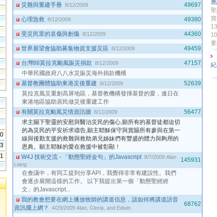
應
災難與重建手冊
49697
8/12/2009
聖
寶
心理急救
49380
8/12/2009
1
受災民眾的哀傷與創傷
44360
8/12/2009
1
要
世界展望會協助募集物資支援災區
49459
8/12/2009
台灣88莫拉克颱風賑災捐款
47157
8/12/2009
紀
中華民國政府八八水災賑災海外捐款機構
基督教團體協助東港災後重建
52639
8/12/2009
莫拉克風災重創高屏地區，基督教機構發揮基督的愛，連日在
東港地區協助居民做災後重建工作
有關莫拉克颱風災情資訊牆
56477
8/11/2009
求主賜下聖靈的安慰與醫治災民的傷心,願所有的基督徒都
迫切
的為災民的平安祈求禱告,願主耶穌保守與賞賜所有參
與在第一
60
線與後勤支援的救難與救助弟兄姊妹們有豐盛的體
力與夠用的
23
恩典。願主耶穌的愛在救援中被彰顯！
41
W4J 技術交流 - 「動態聖經金句」的Javascript
8/7/2009
Alan
145931
Liang
在會議中，有同工提到分享API，我覺得非常有建設性。我們
會逐步展開這樣的工作。 以下我提出第一個「動態聖經經
文」的Javascript...
我的教會想要在網上播放牧師的講道信息，該如何將講道語音
68762
資訊擺上網？
4/29/2009
Alan, Gloria, and Edwin