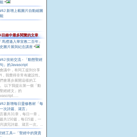
能
W4J 新增上載圖片自動縮圖
能
本目錄中最多閱覽的文章
「馬禮遜入華宣教二百年」
史圖片展與紀念講座
W4J 技術交流 - 「動態聖經
句」的Javascript
會議中，有同工提到分享
PI，我覺得非常有建設性。
們會逐步展開這樣的工
。 以下我提出第一個「動
聖經經文」的
vascript......
W4J 新增每日靈修教材「每
一次詩篇、箴言」
言書共31章，每日一章，
篇共150篇，每日5篇，一
月讀完詩篇、箴言一次。...
聖經工具─「聖經中的寶貴