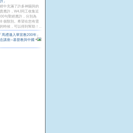
許」
經中充滿了許多神賜與的
貴應許，W4J同工收集近
300句聖經應許，分別為
08 個類別。希望在您有需
的時候，可以得到幫助！...
「馬禮遜入華宣教200年」
念講座─基督教與中國