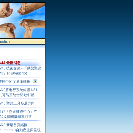
nglish
W4J 最新消息
W4J 技術交流 - 「動態聖經
句」的Javascript
聖經中的度量衡轉換
W4J將進行系統維護1/31-
/1,可能系統會間歇中斷
W4J 聖經工具發展方向
歡迎「恩泉輔導中心」在
4J提供關懷輔導頻道
W4J 新增首頁縮圖
Thumbnail)自動產生與呈現