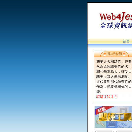
首頁
聖經金句
我要天天稱頌你，也要
永永遠遠讚美你的名！
耶和華本為大，該受大
讚美；其大無法測度。
這代要對那代頌讚你的
作為，也要傳揚你的大
能。
詩篇 145:2-4