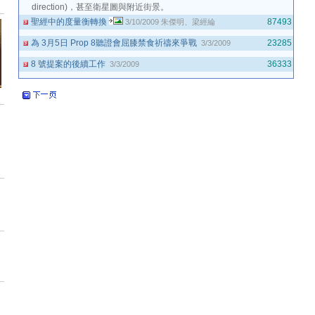
direction)，甚至衛星圖與附近街景。
聖經中的度量衡轉換
87493
3/10/2009
朱傑明、梁經綸
為 3月5日 Prop 8聽證會屈膝禁食祈禱來爭戰
23285
3/3/2009
8 號提案的後續工作
36333
3/3/2009