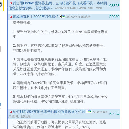
我使用Firefox 瀏覽器上網，但有時聽不見（或看不見）本網頁
63323
信息之影音資料，該怎麼辦？
4/29/2009
Alan, Gloria, and Edwin
黃成培宣教士2009三月代禱信
59020
3/26/2009
黃成培
讚美與代求：
1. 感謝神透過醫生的手，使Grace和Timothy的健康漸漸恢復當
中！
2. 感謝神，有些弟兄姊妹開始了解為回教國家禱告的重要性，
並開始為他們禱告。
3. 請為迫害基督徒最厲害的前五個國家禱告，他們依序為：北
韓、伊拉克、沙烏地阿拉伯、索馬利亞、印度。在這些國家的
弟兄姊妹正遭受大逼迫，求神保守他們，成為他們的安慰和力
量，並在患難中持守所信的。
4. 請繼續為Grace和Tim的完全康復代求，求神保守Grace動口
腔手術時，血小板維持在正常範圍。
5. 請為我們的母會基督之家第三家, 將在4月11日為成培的按牧
籌備和舉行代禱。按牧的時間及地點, 請看附件。
如何利用網路互動式電子地圖找到貴教會的位置
3/10/2009
63924
朱傑明、梁經綸
一個互動式的電子地圖，可以提供比單單只有地址更多、更迅
速的地理資訊，例如：附近地圖，行車方式(driving