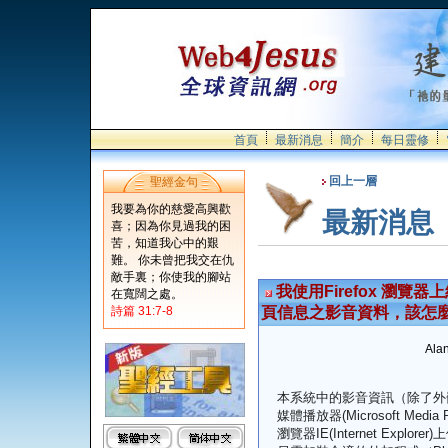
首頁
最新消息
簡介
每日靈修
回上一層
聖經金句
我要為你的慈愛高興歡
最新消息
喜；因為你見過我的困
苦，知道我心中的艱
難。 你未曾把我交在仇
敵手裏；你使我的腳站
我使用Firefox 瀏
在寬闊之處。
詩篇 31:7-8
頁信息之影音資料，該怎
Alan
本系統中的影音資訊（除了外嵌
媒體播放器(Microsoft Me
瀏覽器IE(Internet Expl