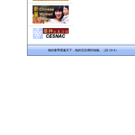
祂的量帶通遍天下，祂的言語傳到地極。（詩 19:4）