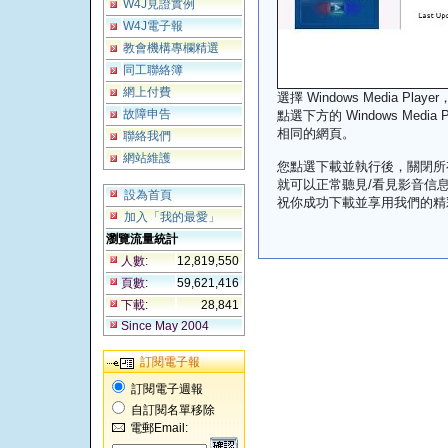
W4J見證實例
W4J電子報
教會機構專欄精選
同工聯絡簿
網上付費
選擇 Windows Media Player
故障申告
點選下方的 Windows Media Pl
相同的網頁。
聯絡我們
網站維護
您點選下載並執行後，關閉所有
就可以正常聽見/看見影音信
設為首頁
祝你成功下載並享用我們的精
加入「我的最愛」
瀏覽流量統計
人數:
12,819,550
頁數:
59,621,416
下載:
28,841
Since May 2004
訂閱電子報
訂閱電子週報
自訂閱名單移除
電郵Email: