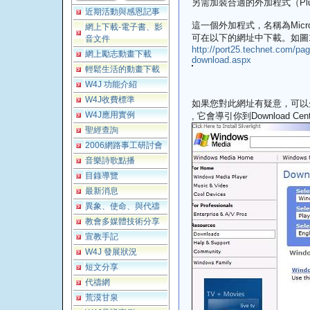
另需加裝合適的外加程式（Pl
近期活動與感恩記事
這一個外加程式，名稱為Microsoft W
網上下載-電子書、影
可在以下的網址中下載。如圖1
音文件
http://port25.technet.com/pag
網上勵志動畫下載
download.aspx
輕鬆生活的動畫下載
W4J 功能介紹
W4J收費標準
如果您對此網址有疑意，可以
W4J應用實例
, 它會導引你到Download Cen
聖經查詢
2006網路事工研討會
音樂詩歌點播
目錄導覽
最新消息
異象、使命、與代禱
教會多媒體技術分享
宣教手記
W4J 發展狀況
短文分享
代禱網
荒漠甘泉