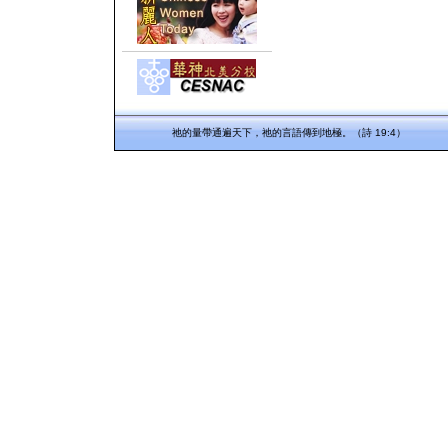
祂的量帶通遍天下，祂的言語傳到地極。（詩 19:4）