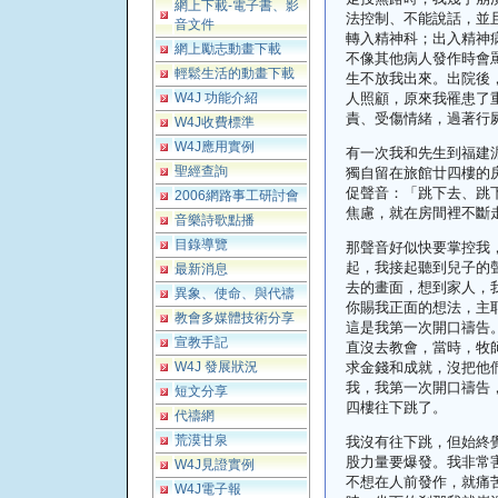
網上下載-電子書、影
法控制、不能說話，並
音文件
轉入精神科；出入精神
網上勵志動畫下載
不像其他病人發作時會
輕鬆生活的動畫下載
生不放我出來。出院後
W4J 功能介紹
人照顧，原來我罹患了
責、受傷情緒，過著行
W4J收費標準
W4J應用實例
有一次我
和
先生到福建
聖經查詢
獨自留在旅館廿四樓的
促聲音：「跳下去、跳
2006網路事工研討會
焦慮，就在房間裡不斷
音樂詩歌點播
目錄導覽
那聲音好似快要掌控我
起，我接起聽到兒子的
最新消息
去的畫面，想到家人，
異象、使命、與代禱
你賜我正面的想法，主
教會多媒體技術分享
這是我第一次開口禱告
宣教手記
直沒去教會，當時，牧
W4J 發展狀況
求金錢和成就，沒把他
我，我第一次開口禱告
短文分享
四樓往下跳了。
代禱網
荒漠甘泉
我沒有往下跳，但始終
股力量要爆發。我非常
W4J見證實例
不想在人前發作，就痛
W4J電子報