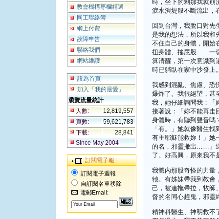
時，坐下的剎那我就崩
教會機構專欄精選
淚水潰堤般不斷流出，
同工聯絡簿
回到台灣，我脫口對先
網上付費
是我的想法，所以我
和
故障申告
不住自己的身體，開始
聯絡我們
扭身體、搖屁股
……
一
網站維護
算清醒，第一次意識到
時已躺臥在家中沙發上
設為首頁
我感到混亂、焦慮、恐
加入「我的最愛」
爆炸了。我很絕望，甚
瀏覽流量統計
我，她仔細詢問我：「
人數:
12,819,557
接著說：「妳不能再走
身體時，有聽到聲音嗎
頁數:
59,621,783
「有。」她就像醫生找
下載:
28,841
有主耶穌能救妳！」她
Since May 2004
的名，邪靈撤出
……
」
了。好高興，原來我不
訂閱電子報
我體內那股奇怪的力量
訂閱電子週報
牠。有姊妹帶我到教會
自訂閱名單移除
己，被連拖帶拉，牧師
電郵Email:
督的名同心趕鬼，邪靈
精神科醫生、神明救不