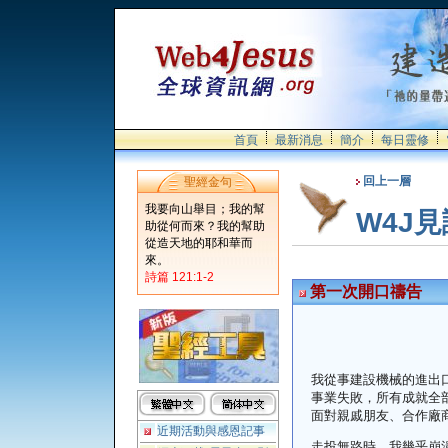
首頁
最新消息
簡介
每日靈修
回上一層
聖經金句
我要向山舉目；我的幫
W4J
助從何而來？我的幫助
從造天地的耶和華而
來。
詩篇 121:1-2
第一次開口禱告
我從事建設機械的進出
事業失敗，所有成就全
面對親戚朋友、合作廠
近期活動與感恩記事
走投無路時，我幾乎崩