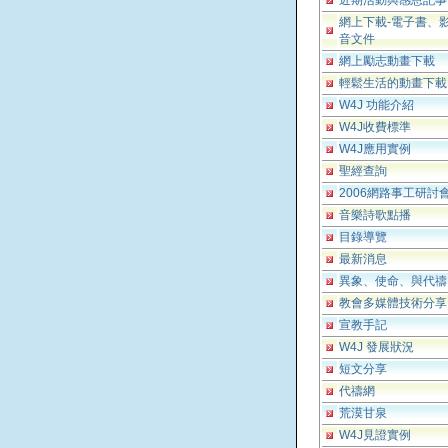
近期活動與感恩記事
網上下載-電子書、
音文件
網上勵志動畫下載
輕鬆生活的動畫下載
W4J 功能介紹
W4J收費標準
W4J應用實例
聖經查詢
2006網路事工研討
音樂詩歌點播
目錄導覽
最新消息
異象、使命、與代禱
教會多媒體技術分享
宣教手記
W4J 發展狀況
短文分享
代禱網
荒漠甘泉
W4J見證實例