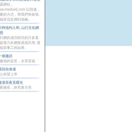
霖網站，
ww.media4j.com 以快速，
量的方式，幫我們有效地
福音信息傳到地極。
天時地利人和, 山行文化網
恩
行網的成功歸功於許多基
徒致力於網路資源共用, 發
福音事工的結果.
一個邀請
服祂的旨意，永享至福
重回你身邊
心仰望上帝
漫漫長夜見曙光
夜雖長，終究會天亮