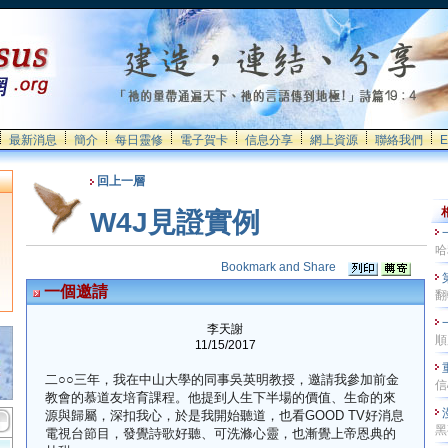
最新消息
簡介
每日靈修
電子賀卡
信息分享
網上資源
聯絡我們
E
回上一層
W4J見證實例
哈
一個邀請
翻
李天謝
順
11/15/2017
二
○○
三年，我在中山大學的同事吳英
明
教授，邀請我參加前金
信
教會的慕道友培育課程。他提到人生下半場的價值、生命的來
源與歸屬，深扣我心，於是我開始聽道，也看
GOOD TV
好消息
黑
電視台節目，發覺詩歌好聽、可洗滌心靈，也漸覺上帝恩典的