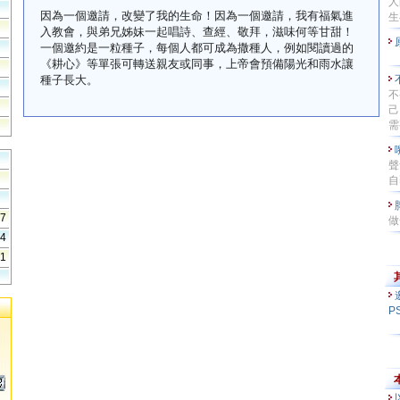
人
因為一個邀請，改變了我的生命！因為一個邀請，我有福氣進
生
入教會，與弟兄姊妹一起唱詩、查經、敬拜，滋味何等甘甜！
一個邀約是一粒種子，每個人都可成為撒種人，例如閱讀過的
《耕心》等單張可轉送親友或同事，上帝會預備陽光和雨水讓
種子長大。
不
己
需
聲
自
57
做
84
41
P