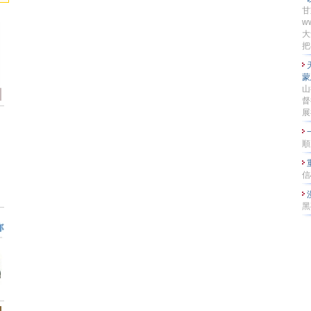
甘
w
大
把
蒙
山
督
展
順
信
黑