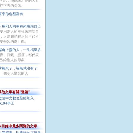
的話，卻能讓沮喪的人有
存下去的勇氣。
原來你也很富有
不用別人的幸福來懲罰自己
要用別人的幸福來懲罰自
，這是我們在這個世代所
要學習的處世觀。
嘴角上揚的人，一生福氣多
音、口氣、態度，都代表
己給別人的形象
脾氣來了，福氣就沒有了
一個令人懷念的人
其他文章有關"邀請"
邀請中文數位聖經加入
S194事工
本目錄中最多閱覽的文章
以媒體事工回應福音大使命