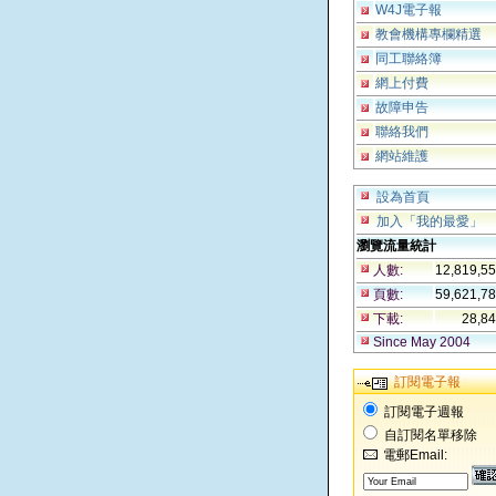
W4J電子報
教會機構專欄精選
同工聯絡簿
網上付費
故障申告
聯絡我們
網站維護
設為首頁
加入「我的最愛」
瀏覽流量統計
人數:
12,819,5
頁數:
59,621,7
下載:
28,8
Since May 2004
訂閱電子報
訂閱電子週報
自訂閱名單移除
電郵Email: