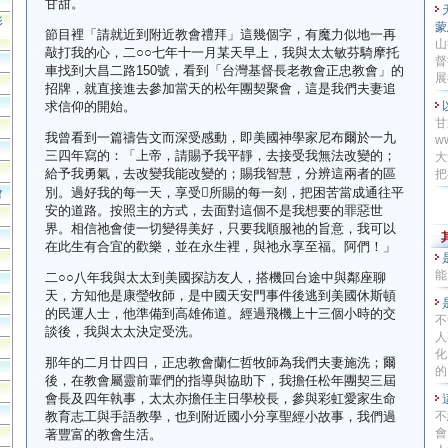
甘甜。
影
蒙
節目裡「請就近到附近教會禮拜」這幾個字，有魔力似地一再
山
敲打我的心，二
○○
七年十一月某天早上，我與太太敏芬騎摩托
督
車找到大昌二路
150
號，看到「台灣基督長老教會正忠教會」的
展
招牌，就直接進去參加當天的松年團契聚會，這是我們夫妻追
求信仰的開始。
甘
我曾看到一篇禱告文而深受感動，即美國神學家尼布爾於一九
w
三四年寫的：「上帝，請賜予我平靜，去接受我無法改變的；
大
給予我勇氣，去改變我能改變的；賜我智慧，分辨這兩者的區
把
別。過好我的每一天，享受

所賜的每一刻，把困苦當成通往平
會
安的道路。按照主的方式，去面對這個不是我想要的罪惡世
界。相信祂會使一切變得美好，只要我順服祂的旨意，我可以
在此生有合宜的歡樂，並在永生裡，與祂永享至福。阿們！」
能
二
○○
八年我與太太到美國探訪友人，搭機回台途中與鄰座聊
天，方知他是康瑩牧師，是中國天安門事件後逃到美國休斯頓
的民運人士，他準備到高雄佈道。經過飛機上十三個小時的交
不
談後，我與太太決定受洗。
人
化
那年的
二月廿四日
，正忠教會蘭仁哲牧師為我們夫妻施洗；爾
的
後，在教會屬靈前輩們的指導與協助下，我擔任松年團契三屆
會長及四年執事，太太亦擔任主日學校長，參與彩虹愛家生命
教育志工與手語教學，也到附近國小分享聖經小故事，我們過
不
會
著豐富的教會生活。