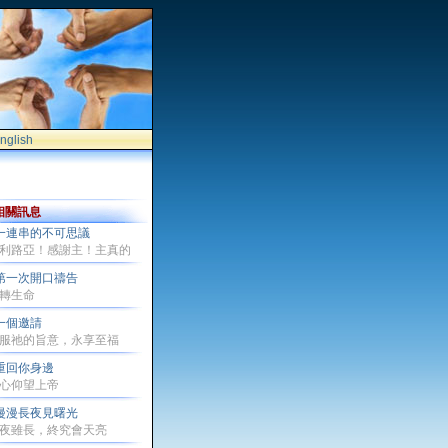
nglish
相關訊息
一連串的不可思議
利路亞！感謝主！主真的
第一次開口禱告
轉生命
一個邀請
服祂的旨意，永享至福
重回你身邊
心仰望上帝
漫漫長夜見曙光
夜雖長，終究會天亮