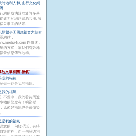
天時地利人和, 山行文化網
恩
行網的成功歸功於許多基
徒致力於網路資源共用, 發
福音事工的結果.
以媒體事工回應福音大使命
霖網站，
ww.media4j.com 以快速，
量的方式，幫我們有效地
福音信息傳到地極。
其他文章有關"福氣"
是我的福氣
多做一點是我的福氣。
是我的福氣
知不覺中，我們看待周遭
事物的態度有了明顯變
，原來好福氣也是會傳染
。
這是我的福氣
經意的一句輕浮話，有時
自毀前程，而一句關懷別