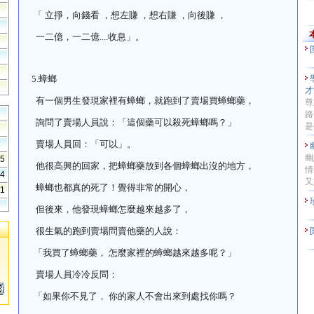
「 立掙，向錢看 ，想左賺 ，想右賺 ，向後賺 ，
一二億，一二億
....
收息」。
5.
蟑螂
才
有一個男生發現家裡有蟑螂，就跑到了賣場買蟑螂藥，
尊
路
詢問了賣場人員說：「這個藥可以殺死蟑螂嗎？」
是
賣場人員回：「可以」。
幽
55
他很高興的回家，把蟑螂藥放到各個蟑螂出沒的地方，
情
74
又
蟑螂也都真的死了！覺得非常的開心，
41
但後來，他發現蟑螂怎麼越來越多了，
很生氣的跑到賣場問賣他藥的人說：
「我買了蟑螂藥， 怎麼家裡的蟑螂越來越多呢？」
賣場人員冷冷反問：
「如果你不見了， 你的家人不會出來到處找你嗎？