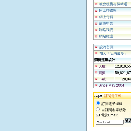
教會機構專欄精選
同工聯絡簿
網上付費
故障申告
聯絡我們
網站維護
設為首頁
加入「我的最愛」
瀏覽流量統計
人數:
12,819,5
頁數:
59,621,6
下載:
28,8
Since May 2004
訂閱電子報
訂閱電子週報
自訂閱名單移除
電郵Email: