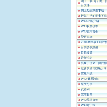
網上下載-電子書、
音文件
網上勵志動畫下載
輕鬆生活的動畫下載
W4J 功能介紹
W4J收費標準
W4J應用實例
聖經查詢
2006網路事工研討
音樂詩歌點播
目錄導覽
最新消息
異象、使命、與代禱
教會多媒體技術分享
宣教手記
W4J 發展狀況
短文分享
代禱網
荒漠甘泉
W4J見證實例
W4J電子報