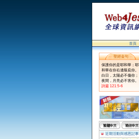
首頁
聖經金句
保護你的是耶和華；耶
和華在你右邊蔭庇你。
白日，太陽必不傷你；
夜間，月亮必不害你。
詩篇 121:5-6
近期活動與感恩記事