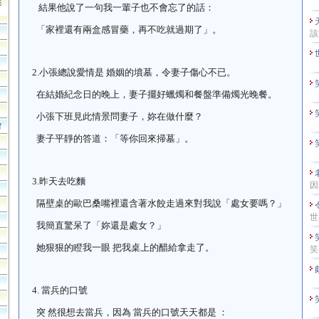
影
結果他說了一句我一輩子也不會忘了的話：
「家裡還有兩盒感冒藥，再不吃就過期了」。
該
2.
小張總說愛情是 婚姻的墳墓，令妻子傷心不已。
在結婚紀念日的晚上，妻子擺好蠟燭和餐盤準備燭光晚餐。
小張下班見此情景問妻子，妳在做什麼？
會
妻子平靜的答道：「等你回來掃墓」。
3.
昨天去吃麵
因
隔壁桌的歐巴桑嘴裡還含著水餃走過來對我說「處女要嗎？」
世
我簡直驚呆了「妳還是處女？」
她狠狠的瞪我一眼 把我桌上的醋給拿走了。
笑
4.
當兵的口號
突 然很想去當兵，因為 當兵的口號天天都是 ：