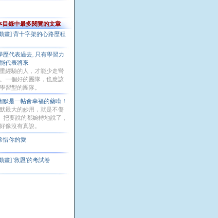
本目錄中最多閱覽的文章
[動畫] 背十字架的心路歷程
學歷代表過去, 只有學習力
能代表將來
重經驗的人，才能少走彎
。一個好的團隊，也應該
學習型的團隊。
幽默是一帖會幸福的藥唷！
默最大的妙用，就是不傷
--把要說的都婉轉地說了，
好像沒有真說。
珍惜你的愛
[動畫] '救恩'的考試卷