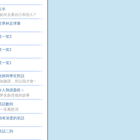
天平
如何去看自己和別人?
世界杯足球賽
笑一笑3
笑一笑2
笑一笑1
老師與學生對話
為聽課，所以我才會~
令人熱淚盈眶～
界名曲背後的故事
笑話數則
一笑萬愁消
頗有深度的笑話
笑話二則