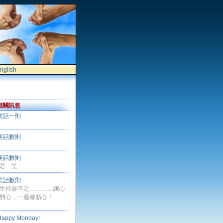
nglish
相關訊息
笑話一則
笑話數則
笑話數則
君一笑
笑話數則
生何曾不是…………讓心
開心，一週都順心！
Happy Monday!