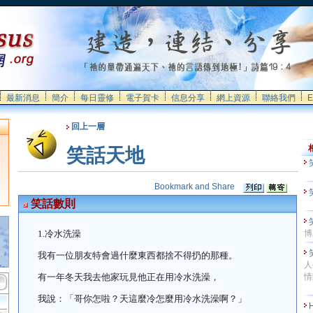
最新消息
簡介
每日靈修
電子賀卡
信息分享
網上資源
聯絡我們
E
回上一層
笑話天地
笑話數則
1.
冷水洗澡
博
我有一位朋友特會過什麼東西都捨不得扔的那種。
人
有一年冬天我去他家玩見他正在用冷水洗澡，
情
我說：「哥你怎啦？天這麼冷怎麼用冷水洗澡啊？」