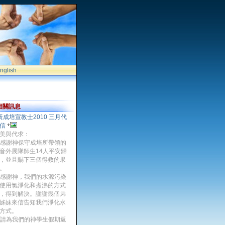
nglish
相關訊息
黃成培宣教士2010 三月代
信
美與代求：
. 感謝神保守成培所帶領的
音外展隊師生14人平安歸
，並且賜下三個得救的果
。
. 感謝神，我們的水源污染
使用氯淨化和煮沸的方式
，得到解決。謝謝幾個弟
姊妹來信告知我們淨化水
方式。
. 請為我們的神學生假期返