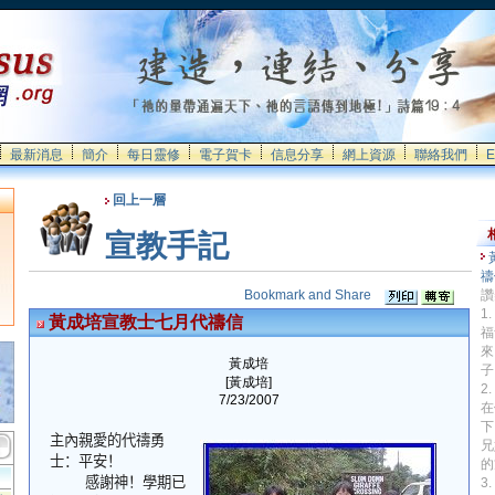
最新消息
簡介
每日靈修
電子賀卡
信息分享
網上資源
聯絡我們
E
回上一層
宣教手記
禱
讚
1
黃成培宣教士七月代禱信
福
來
黃成培
子
[黃成培]
2
7/23/2007
在
下
主內親愛的代禱勇
兄
士：平安！
的
感謝神！學期已
3