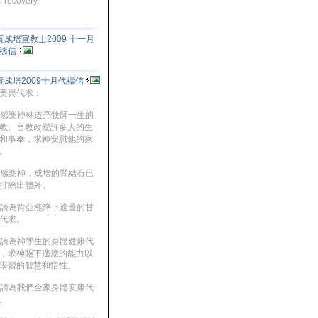
ll recovery.
黃成培宣教士2009 十一月
禱信
黃成培2009十月代禱信
美與代求：
. 感謝神林道亮牧師一生的
教、言教改變許多人的生
和事奉，求神安慰他的家
。
. 感謝神，成培的腎結石已
排除出體外。
. 請為肯亞能降下適量的甘
代求。
. 請為神學生的身體健康代
，求神賜下適應的能力以
學習的智慧和悟性。
. 請為我們全家身體安康代
。