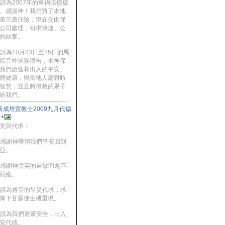
. 請為2007年的車禍賠償禱
。感謝神！我們買了本地
第三責任險，現在交由保
公司處理，祈求快速、公
的結案。
. 請為10月23日至25日的馬
福音外展隊禱告，求神保
我們旅途和出入的平安、
體健康，與當地人應對時
智慧，並且將得救的果子
給我們。
黃成培宣教士2009九月代禱
信
美與代求：
. 感謝神帶領我們平安回到
亞。
. 感謝神雲英的過敏問題不
而癒。
. 請為肯亞的旱災代求，求
降下甘霖使生機重現。
. 請為我們居家安全，出入
安代禱。