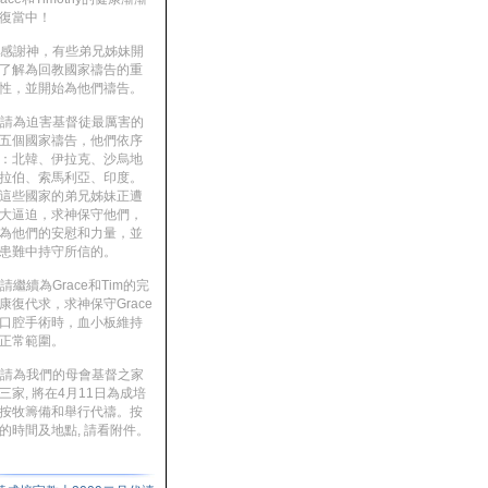
復當中！
. 感謝神，有些弟兄姊妹開
了解為回教國家禱告的重
性，並開始為他們禱告。
. 請為迫害基督徒最厲害的
五個國家禱告，他們依序
：北韓、伊拉克、沙烏地
拉伯、索馬利亞、印度。
這些國家的弟兄姊妹正遭
大逼迫，求神保守他們，
為他們的安慰和力量，並
患難中持守所信的。
. 請繼續為Grace和Tim的完
康復代求，求神保守Grace
口腔手術時，血小板維持
正常範圍。
. 請為我們的母會基督之家
三家, 將在4月11日為成培
按牧籌備和舉行代禱。按
的時間及地點, 請看附件。