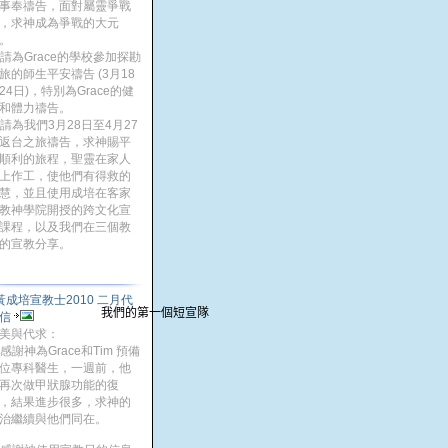
事奉禱告，面對屬靈爭戰
，求神成為爭戰的大元
。
. 請為Grace的學校參加探勘
旅的師生平安禱告 (3月18
24日)，特別為Grace的健
和體力禱告。
. 請為我們3月28日至4月27
返台之旅禱告，求神賜平
順利的旅程，聖靈在家人
上作工，使他們有得救的
慧，並且使用成培在客家
教神學院開授的跨文化宣
課程，以及我們在三個教
的宣教分享。
黃成培宣教士2010 二月代
我們的第一個短宣隊
信
美與代求：
. 感謝神為Grace和Tim 預備
位專科醫生，一週前，他
再次做甲狀腺功能的復
，結果進步很多，求神的
治繼續與他們同在。