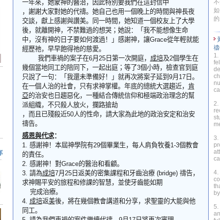
一年來，她蒙神的醫治，因此特別要我們在這封信中
不
如
，謝謝大家對她的代禱。她自己也用一個晚上的時間與神長夜
的
交談，獻上感謝與讚美。同一時間，她知道一個校友上了大學
後，就離開神，不禁難過的想哭
；
她說：「我不能想像生命
中，沒有神的日子要如何渡過！」感謝神，讓
Grace
從年輕就能
禱
經歷祂，早早飽得祂的慈愛。
1.
我們車禍的案子在
6
月
25
日第一次開庭，
成培
及
2
個學生在
fe
幾個當地同工的陪同下，一起出庭
；
等了
3
個小時，
檢查
官到庭
de
ch
只說了一句：「我還未準備好！」就再次將案子延到
9
月
17
日。
nu
在一個人治的社會，只有求神掌權。年底的總統大選趨近，
肯
ca
亞
的治安也日趨惡化，一種結合傳統信仰和極端政治理念的幫
2.
派組織，不只殺人放火，攔路搶劫
re
，而且已殘殺近
50
人的性命，請大家為此地的政治安定和治安
st
禱告。
me
感
恩
與代求
：
3.
1.
感謝神！本屆神學院有
29
個畢業生，每人肩負牧養
1-3
個教會
pr
at
的責任
。
ca
2.
感謝神！對
Grace
的醫治和看顧。
4.
3.
請
為
成培
7
月
25
日返美的密集課程和牙齒治療
(
bridge
)
禱告，
co
求神賜平安的旅程和修課的智慧，並使牙齒能如期
th
完成治療。
by
4.
成培
返
美
後，將在幾個教會講道和分享，求聖靈的大能與他
5.
同工。
an
5.
請為我們車禍的案件繼續代禱，
9
月
17
日將再次審理。