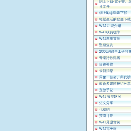
網上下載-電子書、
音文件
網上勵志動畫下載
輕鬆生活的動畫下載
W4J 功能介紹
W4J收費標準
W4J應用實例
聖經查詢
2006網路事工研討
音樂詩歌點播
目錄導覽
最新消息
異象、使命、與代禱
教會多媒體技術分享
宣教手記
W4J 發展狀況
短文分享
代禱網
荒漠甘泉
W4J見證實例
W4J電子報