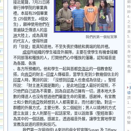
影
鄉
接近尾聲，
7
月
21
日將
時
舉行神學院的畢業典
帥
禮，本屆有
29
個畢業
4
生
(25
個男生，
4
個女
之
生
)
，願神使用他們在
至
普遍缺乏傳道人的
非
康
洲
大陸上，成為真理
5
我們的第一個短宣隊
的代言人，使得所謂
日
的「信徒」能真知道祂，不至失喪於傳統和異端的陷井裡。
安
會
身
成培
所組織的學生福音外展隊，主要在使學生有機會接觸
智
不同部落和種族的人，打開他們心中種族的藩籬，認知福音是
宣
為各國、各族
教
、各方所預備的。他和學生一起與首都
奈洛比
的一個教會配
會
搭，向
肯亞
的財主
─
印度
人傳福音，當學生見到少數幾個信主的
印度
人時，驚訝的說：「沒想到
印度
人也會成為信徒」。聖經
所說：「財主進天國是難的」，是此地
印度
人最好的寫照，不
只他們自己認為不需要，因為自認為已擁有一切，連本地大多
禱
數的傳道人也沒有想過他們屬靈生命的需要。感謝神，有宣教
讚
士和少數的
肯亞
牧師想到人人都需要主，而付諸行動。對這一
1
群體
的外展方式，主要分男、女二個組別
；
男人以燒烤的方式
一
們
建立友誼
；
女人則聚在一起話家常，並以說故事（聖經故事）
檢
為其中的一個話題。感謝主，透過福音外展，讓學生實地學習
醫
宣教
及
談道的原則和技巧。
我們第一次接待從
LA
來訪的母女短宣隊
Susan
及
Tiffany