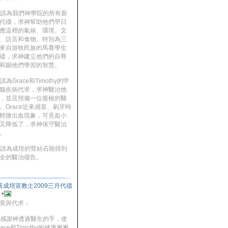
. 請為我們神學院的所有新
代禱，求神幫助他們早日
應這裡的氣候、環境、文
、語言和食物。特別為三
來自游牧民族的馬賽學生
禱，求神建立他們的自尊
和賜他們學習的智慧。
. 請為Grace和Timothy的甲
腺疾病代求，求神醫治他
，並且預備一位復檢的醫
。Grace近來感冒、刷牙時
輕微出血現象，可見血小
又降低了，求神保守醫治
。
. 請為成培的腎結石能得到
全的醫治禱告。
黃成培宣教士2009三月代禱
信
美與代求：
. 感謝神透過醫生的手，使
race和Timothy的健康漸漸