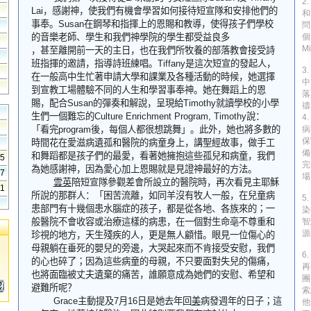
2
Lai
，感謝神，使我們有機會學習如何接待短宣隊和安排他們的
和
事奉。
Susan
在鋼琴和指揮上的恩賜和教導，使得孩子們學校
問
的音樂老師、學生和我們神學院的學生都受益良多
個
M
，甚至離開前一天的主日，也在我們所牧養的部落教會接受詩
班指揮的邀請，指導詩班練唱。
Tiffany
是這次短宣的發起人，
3
在一般高中生忙著申請大學和課業及各種活動的時候，她選擇
中
到宣教工場體驗不同的人生和學習事奉神。她在舞蹈上的恩
落
賜，配合
Susan
的彈奏和解說，呈現給
Timothy
就讀學校的小學
禱
生們一個難忘的
Culture Enrichment Program, Timothy
說：
4
「看完
program
後，每個人都很想跳舞」。此外，她也將多數的
病
保
時間花在愛滋病遺孤和醫院的病童身上，講聖經故事，做手工
備
和舞蹈都是孩
子
們的最愛，看著她擁抱
這
些孤兒和病童，我們
55
完
為她感謝神，因為愛心加上恩賜就是見證神最好的方法。
27
場
雲英
陪短宣隊參觀差會所設立的醫院時，再次看見主耶穌
41
所說的那群人：「困苦流離，如同羊沒有牧人一般，在兒童病
5
患部門有十幾個患水腦症的孩子，都是從各地、各族來的
；
一
染
般醫院不會收容或治療這樣的病患，在一個對生命亳不尊重和
智
源
珍視的地方，天生殘疾的人，更是無人顧惜。眼見一位傷心的
母親躺在垂死的嬰兒的旁邊，大哭起來而不肯接受安慰，我們
6
的心也碎了
；
因為這些病童的母親，不只要面對失兒的傷
痛
，
再
也將面臨被丈夫遺棄的痛苦，誰
願意
成為她們的安慰、希望和
團
避難所呢？
索
Grace
主動提及
7
月
16
日是她去年回
美
病發週年的日子
；
這
他