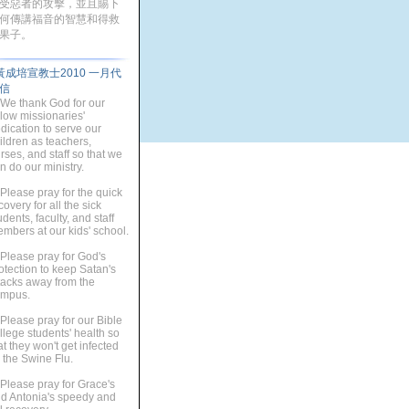
受惡者的攻擊，並且賜下
何傳講福音的智慧和得救
果子。
黃成培宣教士2010 一月代
信
 We thank God for our
llow missionaries'
dication to serve our
ildren as teachers,
rses, and staff so that we
n do our ministry.
 Please pray for the quick
covery for all the sick
udents, faculty, and staff
mbers at our kids' school.
 Please pray for God's
otection to keep Satan's
tacks away from the
mpus.
 Please pray for our Bible
llege students' health so
at they won't get infected
 the Swine Flu.
 Please pray for Grace's
d Antonia's speedy and