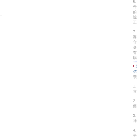
6
告
的
險
正
7
賽
守
身
有
賜
讚
1
肯
2
藥
3
神
4
平