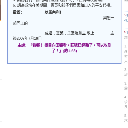
fu
6.
請為
成培
在
美
期間
，
雲英
和孩子們居家和出入的平安代禱。
敬頌
：
以馬內利
！
與您一
代
起同工的
成培
﹑
雲英
﹑
子安
及
章主
敬上
主
讚
後
2007
年
7
月
19
日
主說
：
「
看哪！
舉目向田觀看
，
莊稼已經熟了
，
可以收割
1
了
！
」
(
約
4:35)
身
命
人
2
經
3
霖
4
求
及
5
求