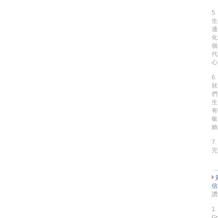
5
生
適
化
個
代
心
6
狀
們
生
有
板
她
7
完
讚
1
G