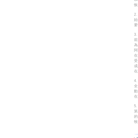
恢
2
始
要
3
前
為
阿
在
受
成
在
4
全
動
在
5
第
的
牧