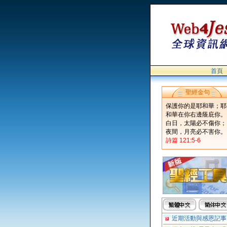
首頁
聖經金句
保護你的是耶和華；耶
和華在你右邊蔭庇你。
白日，太陽必不傷你；
夜間，月亮必不害你。
詩篇 121:5-6
近期活動與感恩記事