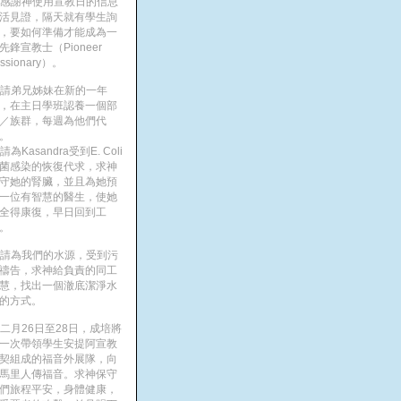
. 感謝神使用宣教日的信息
活見證，隔天就有學生詢
，要如何準備才能成為一
先鋒宣教士（Pioneer
issionary）。
. 請弟兄姊妹在新的一年
，在主日學班認養一個部
／族群，每週為他們代
。
. 請為Kasandra受到E. Coli
菌感染的恢復代求，求神
守她的腎臟，並且為她預
一位有智慧的醫生，使她
全得康復，早日回到工
。
. 請為我們的水源，受到污
禱告，求神給負責的同工
慧，找出一個澈底潔淨水
的方式。
. 二月26日至28日，成培將
一次帶領學生安提阿宣教
契組成的福音外展隊，向
馬里人傳福音。求神保守
們旅程平安，身體健康，