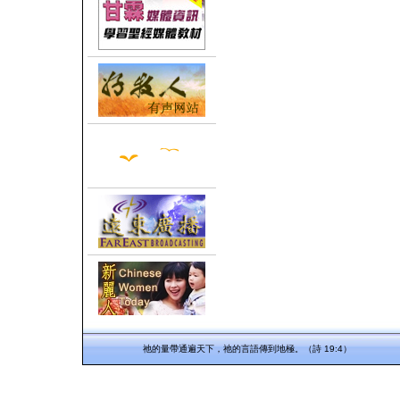
祂的量帶通遍天下，祂的言語傳到地極。（詩 19:4）