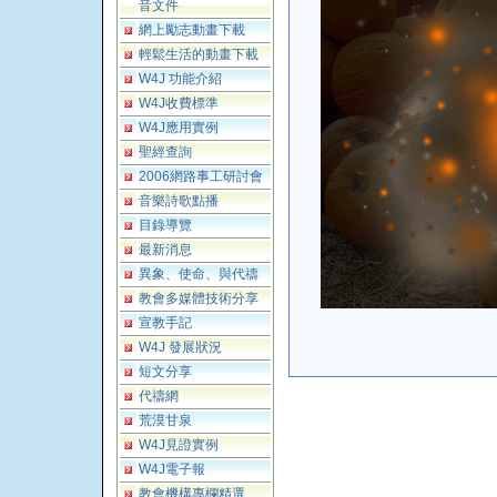
音文件
網上勵志動畫下載
輕鬆生活的動畫下載
W4J 功能介紹
W4J收費標準
W4J應用實例
聖經查詢
2006網路事工研討會
音樂詩歌點播
目錄導覽
最新消息
異象、使命、與代禱
教會多媒體技術分享
宣教手記
W4J 發展狀況
短文分享
代禱網
荒漠甘泉
W4J見證實例
W4J電子報
教會機構專欄精選