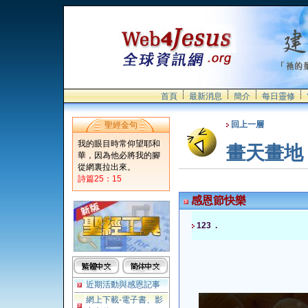
首頁
最新消息
簡介
每日靈修
回上一層
聖經金句
我的眼目時常仰望耶和
畫天畫地
華，因為他必將我的腳
從網裏拉出來。
詩篇25：15
感恩節快樂
123 .
近期活動與感恩記事
網上下載-電子書、影