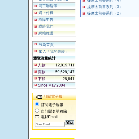
提摩太前書系列（4）
同工聯絡簿
提摩太前書系列（3）
網上付費
提摩太前書系列（2）
故障申告
聯絡我們
網站維護
設為首頁
加入「我的最愛」
瀏覽流量統計
人數:
12,819,711
頁數:
59,628,147
下載:
28,841
Since May 2004
訂閱電子報
訂閱電子週報
自訂閱名單移除
電郵Email: