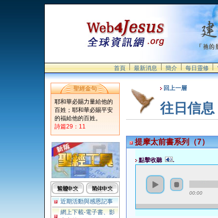
首頁
最新消息
簡介
每日靈修
回上一層
聖經金句
耶和華必賜力量給他的
往日信息
百姓；耶和華必賜平安
的福給他的百姓。
詩篇29：11
提摩太前書系列（7）
點擊收聽
.
00:00
近期活動與感恩記事
網上下載-電子書、影