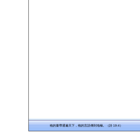
祂的量帶通遍天下，祂的言語傳到地極。（詩 19:4）