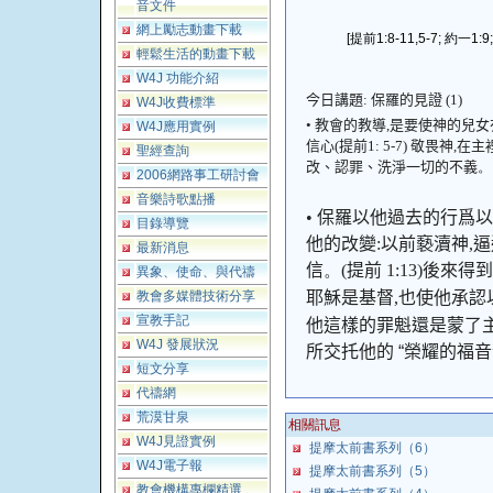
音文件
網上勵志動畫下載
[提前1:8-11,5-7; 約一1:9;
輕鬆生活的動畫下載
W4J 功能介紹
今日講題
:
保羅的見證
(1)
W4J收費標準
•
教會的教導
,
是要使神的兒女
W4J應用實例
信心
(
提前
1: 5-7)
敬畏神
,
在主
聖經查詢
改、認罪、洗淨一切的不義
。
2006網路事工研討會
音樂詩歌點播
•
保羅以他過去的行
爲
以
目錄導覽
他的改變
:
以前褻瀆神
,
逼
最新消息
信
。(
提前
1:13)
後來得到
異象、使命、與代禱
教會多媒體技術分享
耶穌是基督
,
也使他承認
宣教手記
他這樣的罪魁還是蒙了
W4J 發展狀況
所交托他的
“
榮耀的福音
短文分享
代禱網
荒漠甘泉
相關訊息
W4J見證實例
提摩太前書系列（6）
W4J電子報
提摩太前書系列（5）
教會機構專欄精選