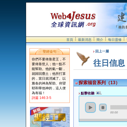
首頁
最新消息
簡介
每日靈修
回上一層
聖經金句
你們不要倚靠君王，不
往日信息
要倚靠世人；他一點不
能幫助。他的氣一斷，
就歸回塵土；他所打算
的，當日就消滅了。以
探索福音系列（13）
雅各的神為幫助、仰望
耶和華他神的，這人便
為有福！
點擊收聽
.
詩篇 146:3-5
00:00