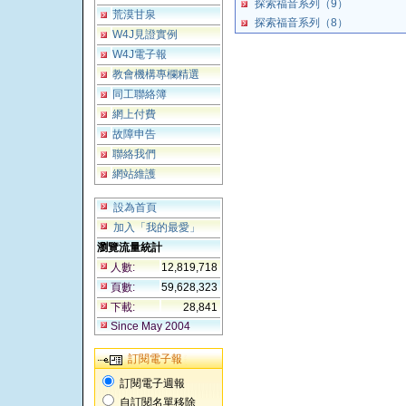
探索福音系列（9）
荒漠甘泉
探索福音系列（8）
W4J見證實例
W4J電子報
教會機構專欄精選
同工聯絡簿
網上付費
故障申告
聯絡我們
網站維護
設為首頁
加入「我的最愛」
瀏覽流量統計
人數:
12,819,718
頁數:
59,628,323
下載:
28,841
Since May 2004
訂閱電子報
訂閱電子週報
自訂閱名單移除