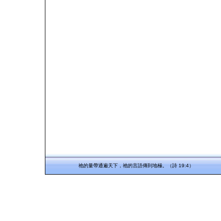
祂的量帶通遍天下，祂的言語傳到地極。（詩 19:4）