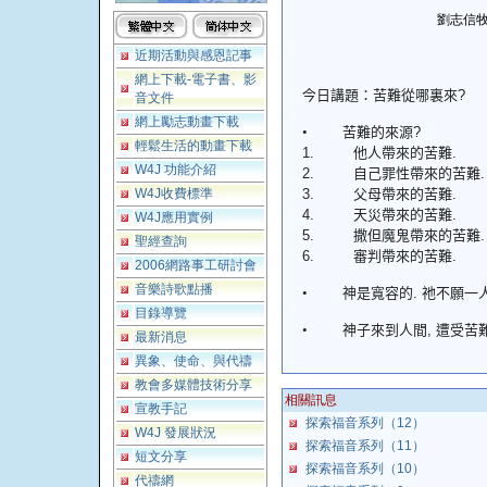
劉志信牧
近期活動與感恩記事
網上下載-電子書、影
今日講題：苦難從哪裏來
?
音文件
網上勵志動畫下載
•
苦難的來源
?
輕鬆生活的動畫下載
1.
他人帶來的苦難
.
W4J 功能介紹
2.
自己罪性帶來的苦難
.
W4J收費標準
3.
父母帶來的苦難
.
4.
天災帶來的苦難
.
W4J應用實例
5.
撒但魔鬼帶來的苦難
.
聖經查詢
6.
審判帶來的苦難
.
2006網路事工研討會
音樂詩歌點播
•
神是寬容的
.
祂不願一
目錄導覽
•
神子來到人間
,
遭受苦
最新消息
異象、使命、與代禱
教會多媒體技術分享
相關訊息
宣教手記
探索福音系列（12）
W4J 發展狀況
探索福音系列（11）
短文分享
探索福音系列（10）
代禱網