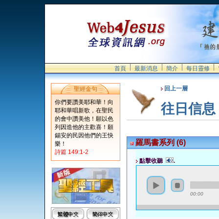
首頁
最新消息
簡介
每日靈修
回上一層
聖經金句
你們要讚美耶和華！向
往日信息
耶和華唱新歌，在聖民
的會中讚美他！願以色
列因造他的主歡喜！願
錫安的民因他們的王快
羅馬書系列 (6)
樂！
詩篇 149:1-2
點擊收聽
.
00:00