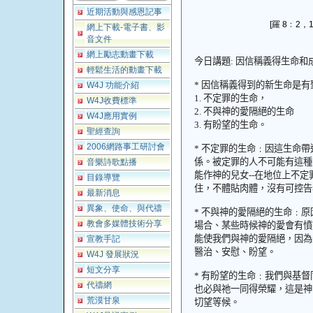
近期活動與感恩記事
[羅 8﹕2，
網上下載-電子書、影
音文件
網上勵志動畫下載
今日講題
:
因信稱義得生命和
輕鬆生活的動畫下載
*
因信稱義得到的新生命是有
W4J 功能介紹
1.
不定罪的生命，
W4J收費標準
2.
不與神的愛隔絕的生命
W4J應用實例
3.
有盼望的生命。
聖經查詢
2006網路事工研討會
*
不定罪的生命﹕因這生命帶
係。被定罪的人不可能有這種
音樂詩歌點播
能作神的兒女
--
在地位上不定
目錄導覽
住，不體貼肉體，沒有可控告
最新消息
異象、使命、與代禱
*
不與神的愛隔絕的生命﹕原
教會多媒體技術分享
場合、某些時候神的愛會有憤
能使我們與神的愛隔絕，因為
宣教手記
醫治、安慰、盼望。
W4J 發展狀況
短文分享
*
有盼望的生命﹕
我們與基督
代禱網
也必與祂一同得榮耀，這是神
荒漠甘泉
切望等候。