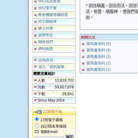
W4J見證實例
*
因信稱義，因信而活，因信
W4J電子報
活，依靠、順服神 ，使我們
教會機構專欄精選
由。
同工聯絡簿
網上付費
故障申告
相關訊息
聯絡我們
羅馬書系列 (5)
網站維護
羅馬書系列 (4)
羅馬書系列 (3)
設為首頁
羅馬書系列 (2)
加入「我的最愛」
羅馬書系列 (1)
瀏覽流量統計
人數:
12,819,702
頁數:
59,627,876
下載:
28,841
Since May 2004
訂閱電子報
訂閱電子週報
自訂閱名單移除
電郵Email: