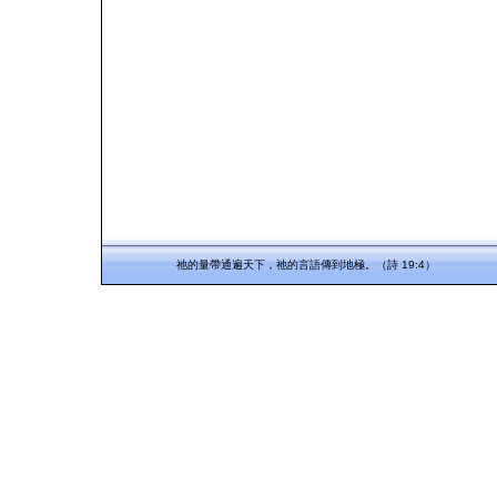
祂的量帶通遍天下，祂的言語傳到地極。（詩 19:4）