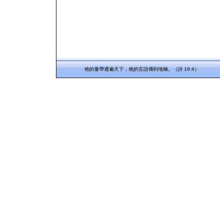
祂的量帶通遍天下，祂的言語傳到地極。（詩 19:4）