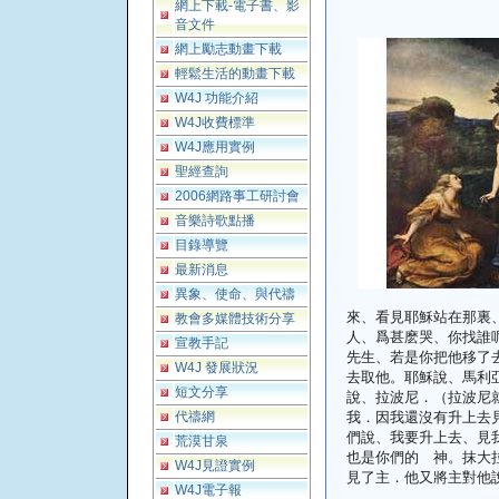
網上下載-電子書、影
音文件
網上勵志動畫下載
輕鬆生活的動畫下載
W4J 功能介紹
W4J收費標準
W4J應用實例
聖經查詢
2006網路事工研討會
音樂詩歌點播
目錄導覽
最新消息
異象、使命、與代禱
來、看見耶穌站在那裏
教會多媒體技術分享
人、爲甚麽哭、你找誰
宣教手記
先生、若是你把他移了
W4J 發展狀況
去取他。耶穌說、馬利
短文分享
說、拉波尼．（拉波尼
代禱網
我．因我還沒有升上去
們說、我要升上去、見
荒漠甘泉
也是你們的 神。抹大
W4J見證實例
見了主．他又將主對他說的
W4J電子報