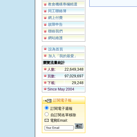
教會機構專欄精選
同工聯絡簿
網上付費
故障申告
聯絡我們
網站維護
設為首頁
加入「我的最愛」
瀏覽流量統計
人數:
22,649,348
頁數:
97,029,697
下載:
29,248
Since May 2004
訂閱電子報
訂閱電子週報
自訂閱名單移除
電郵Email: