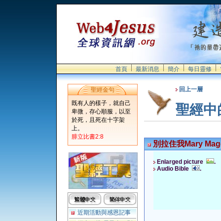
首頁
最新消息
簡介
每日靈修
回上一層
聖經金句
既有人的樣子，就自己
聖經中
卑微，存心順服，以至
於死，且死在十字架
上。
腓立比書2:8
別拉住我Mary Magd
Enlarged picture
.
Audio Bible
.
近期活動與感恩記事