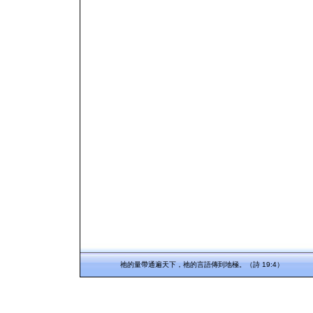
祂的量帶通遍天下，祂的言語傳到地極。（詩 19:4）