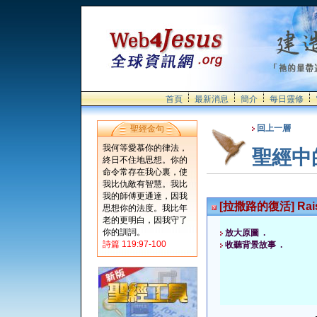
首頁
最新消息
簡介
每日靈修
回上一層
聖經金句
我何等愛慕你的律法，
聖經中
終日不住地思想。你的
命令常存在我心裏，使
我比仇敵有智慧。我比
我的師傅更通達，因我
[拉撒路的復活] Raisi
思想你的法度。我比年
老的更明白，因我守了
你的訓詞。
放大原圖 .
詩篇 119:97-100
收聽背景故事 .