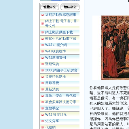
近期活動與感恩記事
網上下載-電子書、影
音文件
網上勵志動畫下載
輕鬆生活的動畫下載
W4J 功能介紹
W4J收費標準
W4J應用實例
聖經查詢
2006網路事工研討會
音樂詩歌點播
目錄導覽
你看他愛這人是何等懇
最新消息
睛、豈不能叫這人不死
異象、使命、與代禱
墳墓是個洞、有一塊石
教會多媒體技術分享
死人的姐姐馬大對他說
宣教手記
已經四天了。耶穌說、
神的榮耀麽。他們就把
W4J 發展狀況
感謝你、因爲你已經聽
短文分享
是爲周圍站著的衆人、
代禱網