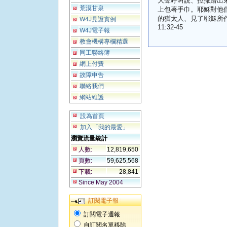
大聲呼叫說、拉撒路出
荒漠甘泉
上包著手巾。耶穌對他
的猶太人、見了耶穌所
W4J見證實例
11:32-45
W4J電子報
教會機構專欄精選
同工聯絡簿
網上付費
故障申告
聯絡我們
網站維護
設為首頁
加入「我的最愛」
瀏覽流量統計
人數:
12,819,650
頁數:
59,625,568
下載:
28,841
Since May 2004
訂閱電子報
訂閱電子週報
自訂閱名單移除