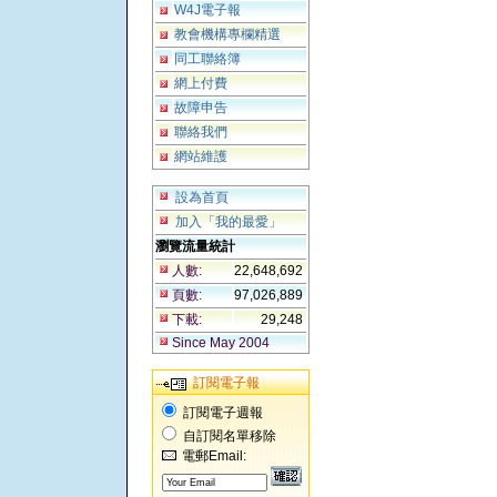
W4J電子報
教會機構專欄精選
同工聯絡簿
網上付費
故障申告
聯絡我們
網站維護
設為首頁
加入「我的最愛」
瀏覽流量統計
人數:
22,648,692
頁數:
97,026,889
下載:
29,248
Since May 2004
訂閱電子報
訂閱電子週報
自訂閱名單移除
電郵Email: