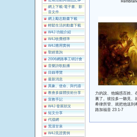
近期活動與感恩記事
Rembrand
網上下載-電子書、影
音文件
網上勵志動畫下載
輕鬆生活的動畫下載
W4J 功能介紹
W4J收費標準
W4J應用實例
聖經查詢
2006網路事工研討會
音樂詩歌點播
目錄導覽
最新消息
異象、使命、與代禱
教會多媒體技術分享
力的說、他煽惑百姓、
裏了。彼拉多一聽見、
宣教手記
希律所管、就把他送到
W4J 發展狀況
路加福音 23:1-7
短文分享
代禱網
荒漠甘泉
W4J見證實例