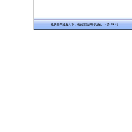
祂的量帶通遍天下，祂的言語傳到地極。（詩 19:4）