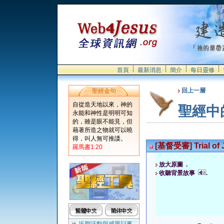
首頁
最新消息
簡介
每日靈修
回上一層
聖經金句
自從造天地以來，神的
聖經中
永能和神性是明明可知
的，雖是眼不能見，但
藉著所造之物就可以曉
得，叫人無可推諉。
[基督受審] Trial of 
羅馬書1:20
放大原圖 .
收聽背景故事
.