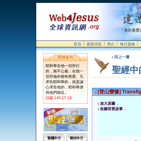
首頁
最新消息
簡介
每日靈修
回上一層
聖經金句
耶和華在他一切所行
聖經中
的，無不公義；在他一
切所做的都有慈愛。凡
求告耶和華的，就是誠
心求告他的，耶和華便
[登山變像] Transfig
與他們相近。
詩篇 145:17-18
放大原圖 .
收聽背景故事 .