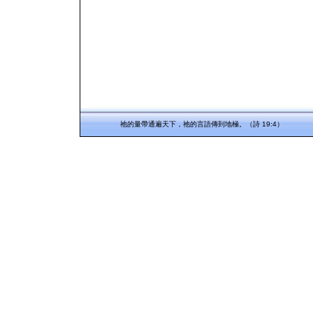
祂的量帶通遍天下，祂的言語傳到地極。（詩 19:4）