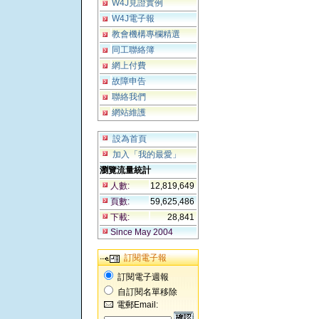
W4J見證實例
W4J電子報
教會機構專欄精選
同工聯絡簿
網上付費
故障申告
聯絡我們
網站維護
設為首頁
加入「我的最愛」
瀏覽流量統計
人數:
12,819,649
頁數:
59,625,486
下載:
28,841
Since May 2004
訂閱電子報
訂閱電子週報
自訂閱名單移除
電郵Email: