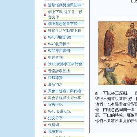
Duc
近期活動與感恩記事
網上下載-電子書、影
音文件
網上勵志動畫下載
輕鬆生活的動畫下載
W4J 功能介紹
W4J收費標準
W4J應用實例
聖經查詢
2006網路事工研討會
音樂詩歌點播
目錄導覽
最新消息
異象、使命、與代禱
好．可以搭三座棚、一
教會多媒體技術分享
彼得不知道說甚麽 好
他們．也有聲音從雲彩
宣教手記
他。門徒忽然周圍一看
W4J 發展狀況
裏。下山的時候、耶穌
短文分享
你們不要將所看見的告訴人
代禱網
荒漠甘泉