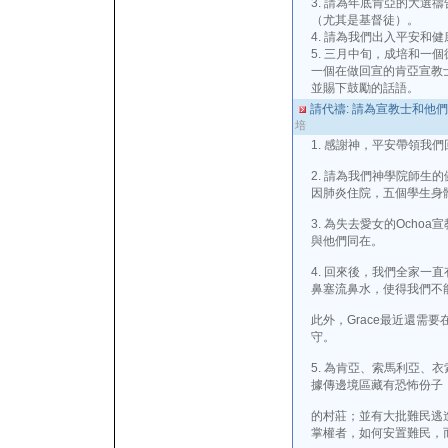
3. 請為年底肯亞的大選
（尤其是基督徒）。
4. 請為我們出入平安和
5. 三月中旬，成培和一
一個在做回宣的肯亞宣教
並賜下鼓勵的話語。
請代禱: 請為宣教士和他
培
1. 感謝神，平安帶領我
2. 請為我們神學院師生
因肺炎住院，五個學生身
3. 為失去愛女的Ocho
與他們同在。
4. 回來後，我們全家一
鼻塞流鼻水，使得我們不能
此外，Grace最近還需
守。
5. 為肯亞、索馬利亞、
據傳邊境區藏有恐怖份子
的村莊；並有大批難民逃
掌權者，如何安置難民，