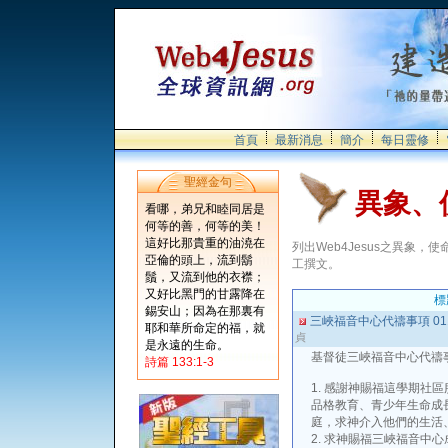
首頁
最新消息
簡介
每日靈修
聖經金句
異象、
看哪，弟兄和睦同居是
何等的善，何等的美！
這好比那貴重的油澆在
列出Web4Jesus之異象
亞倫的頭上，流到鬍
工撰文。
鬚，又流到他的衣襟；
又好比黑門的甘露降在
標
錫安山；因為在那裏有
三峽福音中心代禱事項 011
耶和華所命定的福，就
貞
是永遠的生命。
基督徒三峽福音中心代禱事項： 
詩篇 133:1-3
1. 感謝神賜福這學期社
品格教育、青少年生命成
庭，求神介入他們的生活
2. 求神賜福三峽福音中