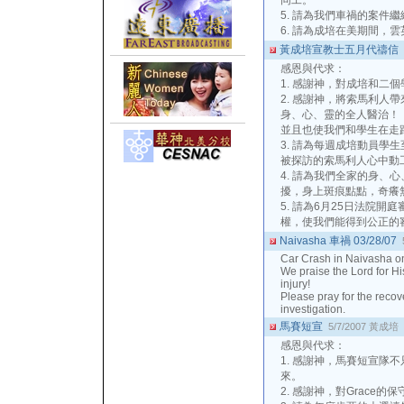
同工。
5. 請為我們車禍的案件
6. 請為成培在美期間，
黃成培宣教士五月代禱信
感恩與代求：
1. 感謝神，對成培和二
2. 感謝神，將索馬利人
身、心、靈的全人醫治！
並且也使我們和學生在走
3. 請為每週成培動員學
被探訪的索馬利人心中動
4. 請為我們全家的身、
擾，身上斑痕點點，奇癢
5. 請為6月25日法院
權，使我們能得到公正的
Naivasha 車禍 03/28/07
Car Crash in Naivasha o
We praise the Lord for Hi
injury!
Please pray for the recove
investigation.
馬賽短宣
5/7/2007
黃成培
感恩與代求：
1. 感謝神，馬賽短宣隊
來。
2. 感謝神，對Grace的