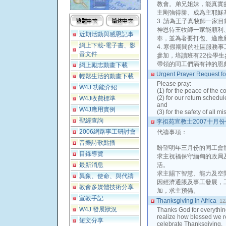
教會。弟兄姐妹，能真實
主剛強得勝、成為主耶穌
3. 請為王子真牧師一家
神恩待王牧師一家能順利
近期活動與感恩記事
奉，並為著要打包、適應
網上下載-電子書、影
4. 寒假期間的社區服務事工
音文件
參加，培讀班有22位學
帶領的同工們滿有神的恩
網上勵志動畫下載
Urgent Prayer Request f
輕鬆生活的動畫下載
Please pray:
W4J 功能介紹
(1) for the peace of the co
(2) for our return schedul
W4J收費標準
and
W4J應用實例
(3) for the safety of all m
聖經查詢
李祖苑宣教士2007十月
2006網路事工研討會
代禱事項：
音樂詩歌點播
盼望明年三月份的同工會
目錄導覽
求主祝福保守緬甸的政局
最新消息
活。
求主賜下智慧、能力及空
異象、使命、與代禱
因經濟通脹及事工發展，
教會多媒體技術分享
加，求主預備。
宣教手記
Thanksgiving in Africa
12
W4J 發展狀況
Thanks God for everything
realize how blessed we re
短文分享
celebrate Thanksgiving.