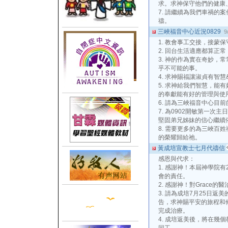
求。求神保守他們的健康
7. 請繼續為我們車禍的案件
禱。
三峽福音中心近況0829
9
1. 教會事工交接，接蒙
2. 回台生活適應都算正常
3. 神的作為實在奇妙，
乎不可能的事。
4. 求神賜福讓淑貞有智
5. 求神給我們智慧，能
的奉獻能有好的管理與使
6. 請為三峽福音中心目
7. 為0902開敏第一
堅固弟兄姊妹的信心繼續
8. 需要更多的為三峽百
的榮耀歸給祂。
黃成培宣教士七月代禱信
感恩與代求：
1. 感謝神！本屆神學院有
會的責任。
2. 感謝神！對Grace的
3. 請為成培7月25日返美的
告，求神賜平安的旅程和
完成治療。
4. 成培返美後，將在幾