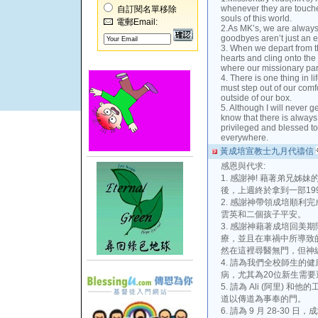
whenever they are touched
自訂閱名單移除
souls of this world.
電郵Email:
2.As MK’s, we are alway
goodbyes aren’t just an e
3. When we depart from t
hearts and cling onto the
where our missionary par
4. There is one thing in l
must step out of our com
outside of our box.
5. Although I will never g
know that there is always 
privileged and blessed 
everywhere.
黃成培宣教士九月代禱信
感恩與代求:
1. 感謝神! 藉著弟兄
後，上週終於拿到一部19
2. 感謝神帶領成培順利
雲英和二個孩子平安。
3. 感謝神藉著成培回美期
療，並且在車禍中所導致
然在這裡尋醫無門，但神
4. 請為我們全校師生的
病，尤其為20位新生需
5. 請為 Ali (阿里)
道以傳道為事奉的門。
6. 請為 9 月 28-3