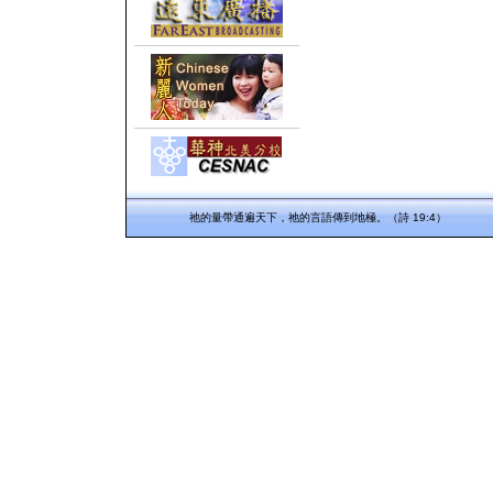
祂的量帶通遍天下，祂的言語傳到地極。（詩 19:4）