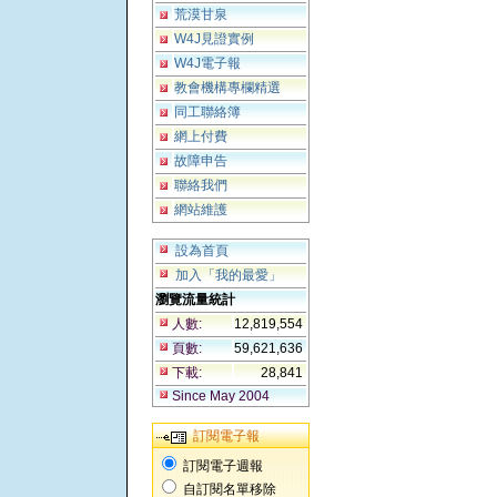
荒漠甘泉
W4J見證實例
W4J電子報
教會機構專欄精選
同工聯絡簿
網上付費
故障申告
聯絡我們
網站維護
設為首頁
加入「我的最愛」
瀏覽流量統計
人數:
12,819,554
頁數:
59,621,636
下載:
28,841
Since May 2004
訂閱電子報
訂閱電子週報
自訂閱名單移除