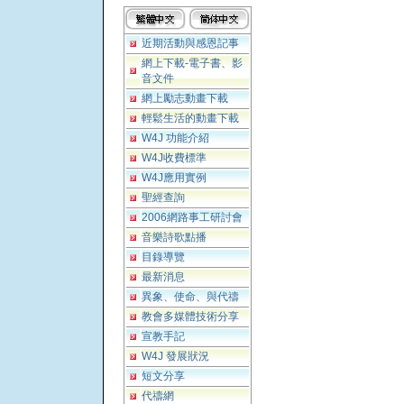
近期活動與感恩記事
網上下載-電子書、影
音文件
網上勵志動畫下載
輕鬆生活的動畫下載
W4J 功能介紹
W4J收費標準
W4J應用實例
聖經查詢
2006網路事工研討會
音樂詩歌點播
目錄導覽
最新消息
異象、使命、與代禱
教會多媒體技術分享
宣教手記
W4J 發展狀況
短文分享
代禱網