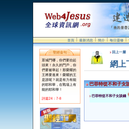
首頁
最新消息
簡介
每日靈修
回上一層
聖經金句
眾城門哪，你們要抬起
網上
頭來！永久的門戶，你
們要被舉起！那榮耀的
王將要進來！榮耀的王
是誰呢？就是有力有能
巴菲特從不和子女
的耶和華，在戰場上有
能的耶和華！
巴菲特從不和子女談錢
詩篇24：7-8