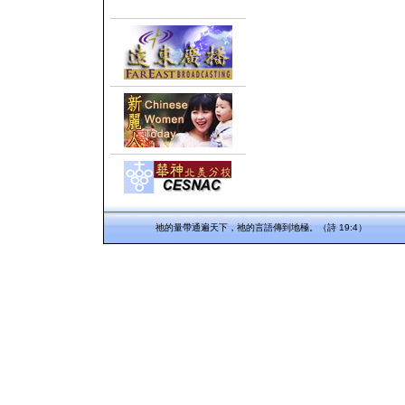
祂的量帶通遍天下，祂的言語傳到地極。（詩 19:4）