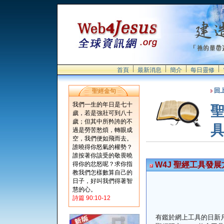
首頁
最新消息
簡介
每日靈修
回
聖經金句
我們一生的年日是七十
歲，若是強壯可到八十
歲；但其中所矜誇的不
過是勞苦愁煩，轉眼成
空，我們便如飛而去。
誰曉得你怒氣的權勢？
誰按著你該受的敬畏曉
得你的忿怒呢？求你指
W4J 聖經工具發展
教我們怎樣數算自己的
日子，好叫我們得著智
慧的心。
詩篇 90:10-12
有鑑於網上工具的日新月