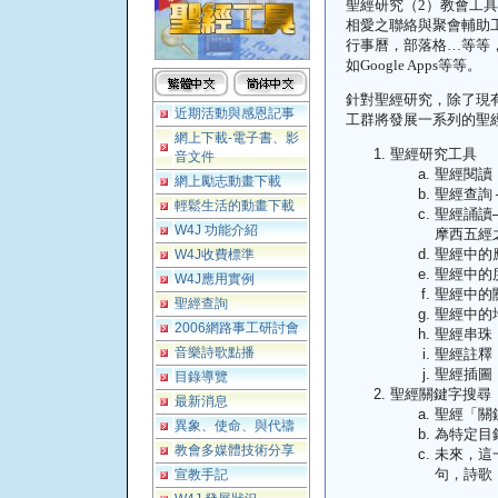
聖經研究（2）教會工具
相愛之聯絡與聚會輔助
行事曆，部落格…等等
如Google Apps等等。
針對聖經研究，除了現
近期活動與感恩記事
工群將發展一系列的聖
網上下載-電子書、影
聖經研究工具
音文件
聖經閱讀
網上勵志動畫下載
聖經查詢 
輕鬆生活的動畫下載
聖經誦讀
W4J 功能介紹
摩西五經
聖經中的
W4J收費標準
聖經中的
W4J應用實例
聖經中的
聖經查詢
聖經中的
2006網路事工研討會
聖經串珠
音樂詩歌點播
聖經註釋
聖經插圖
目錄導覽
聖經關鍵字搜尋
最新消息
聖經「關
異象、使命、與代禱
為特定目
教會多媒體技術分享
未來，這
句，詩歌
宣教手記