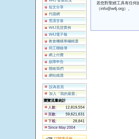
W4J 發展狀況
若您對聖經工具有任何
短文分享
（info@w4j.org）。
代禱網
荒漠甘泉
W4J見證實例
W4J電子報
教會機構專欄精選
同工聯絡簿
網上付費
故障申告
聯絡我們
網站維護
設為首頁
加入「我的最愛」
瀏覽流量統計
人數:
12,819,554
頁數:
59,621,631
下載:
28,841
Since May 2004
訂閱電子報