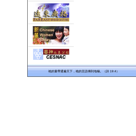
祂的量帶通遍天下，祂的言語傳到地極。（詩 19:4）