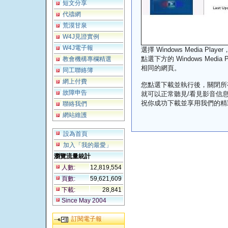
短文分享
代禱網
荒漠甘泉
W4J見證實例
W4J電子報
選擇 Windows Media Player
點選下方的 Windows Media Pl
教會機構專欄精選
相同的網頁。
同工聯絡簿
網上付費
您點選下載並執行後，關閉所有
故障申告
就可以正常聽見/看見影音信
祝你成功下載並享用我們的精
聯絡我們
網站維護
設為首頁
加入「我的最愛」
瀏覽流量統計
人數:
12,819,554
頁數:
59,621,609
下載:
28,841
Since May 2004
訂閱電子報