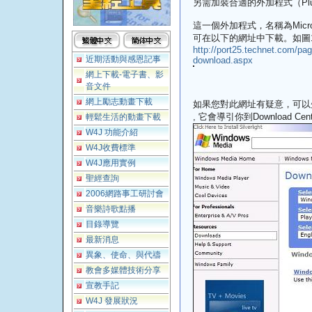
另需加裝合適的外加程式（Pl
這一個外加程式，名稱為Microsoft W
可在以下的網址中下載。如圖1
http://port25.technet.com/pag
近期活動與感恩記事
download.aspx
網上下載-電子書、影
音文件
網上勵志動畫下載
如果您對此網址有疑意，可以
, 它會導引你到Download Cen
輕鬆生活的動畫下載
W4J 功能介紹
W4J收費標準
W4J應用實例
聖經查詢
2006網路事工研討會
音樂詩歌點播
目錄導覽
最新消息
異象、使命、與代禱
教會多媒體技術分享
宣教手記
W4J 發展狀況