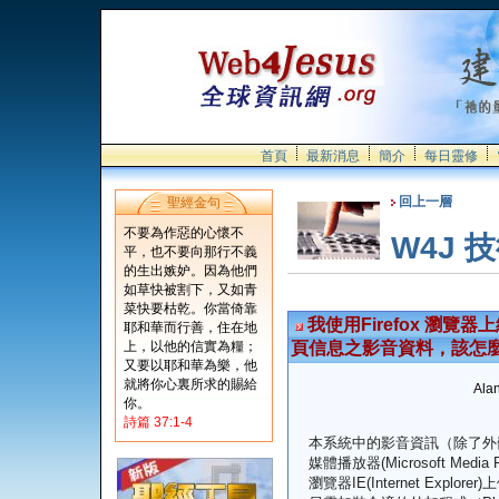
首頁
最新消息
簡介
每日靈修
回上一層
聖經金句
不要為作惡的心懷不
W4J 
平，也不要向那行不義
的生出嫉妒。因為他們
如草快被割下，又如青
菜快要枯乾。你當倚靠
我使用Firefox 瀏
耶和華而行善，住在地
上，以他的信實為糧；
頁信息之影音資料，該怎
又要以耶和華為樂，他
就將你心裏所求的賜給
Alan
你。
詩篇 37:1-4
本系統中的影音資訊（除了外嵌
媒體播放器(Microsoft Me
瀏覽器IE(Internet Expl