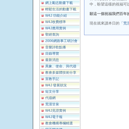
網上勵志動畫下載
中，盼望這樣的祝福可
輕鬆生活的動畫下載
願這一個祝福我們百年
W4J 功能介紹
W4J收費標準
現在就來讀本日的
「荒
W4J應用實例
聖經查詢
2006網路事工研討會
音樂詩歌點播
目錄導覽
最新消息
異象、使命、與代禱
教會多媒體技術分享
宣教手記
W4J 發展狀況
短文分享
代禱網
荒漠甘泉
W4J見證實例
W4J電子報
教會機構專欄精選