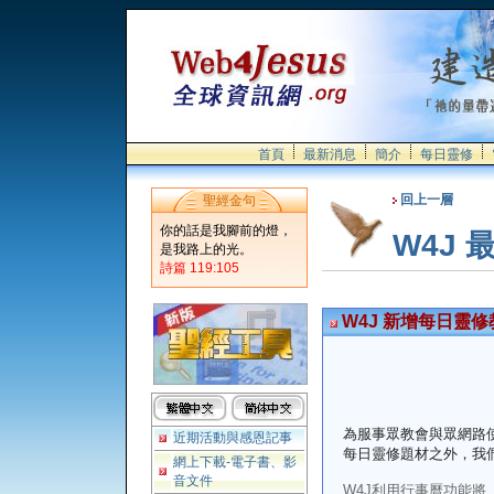
首頁
最新消息
簡介
每日靈修
回上一層
聖經金句
你的話是我腳前的燈，
W4J 
是我路上的光。
詩篇 119:105
W4J 新增每日靈
為服事眾教會與眾網路
近期活動與感恩記事
每日靈修題材之外，我
網上下載-電子書、影
音文件
W4J利用行事曆功能將