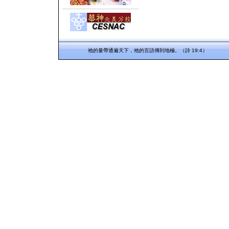
祂的量帶通遍天下，祂的言語傳到地極。（詩 19:4）