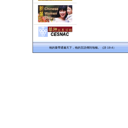
祂的量帶通遍天下，祂的言語傳到地極。（詩 19:4）