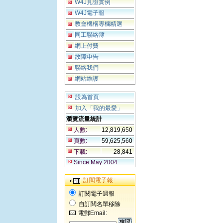
W4J見證實例
W4J電子報
教會機構專欄精選
同工聯絡簿
網上付費
故障申告
聯絡我們
網站維護
設為首頁
加入「我的最愛」
瀏覽流量統計
人數:
12,819,650
頁數:
59,625,560
下載:
28,841
Since May 2004
訂閱電子報
訂閱電子週報
自訂閱名單移除
電郵Email: