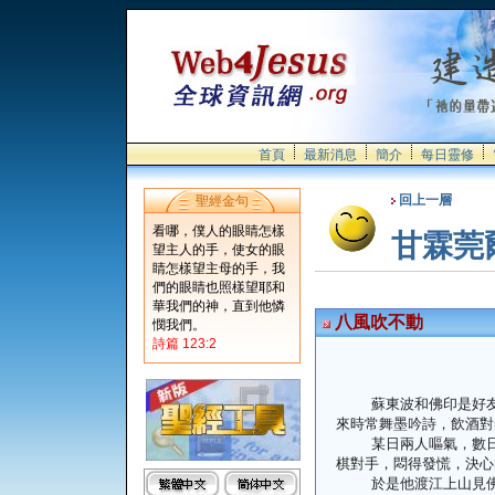
首頁
最新消息
簡介
每日靈修
回上一層
聖經金句
看哪，僕人的眼睛怎樣
甘霖莞
望主人的手，使女的眼
睛怎樣望主母的手，我
們的眼睛也照樣望耶和
華我們的神，直到他憐
八風吹不動
憫我們。
詩篇 123:2
蘇東波和佛印是好友。
來時常舞墨吟詩，飲酒對
某日兩人嘔氣，數日不
棋對手，悶得發慌，決心
於是他渡江上山見佛印