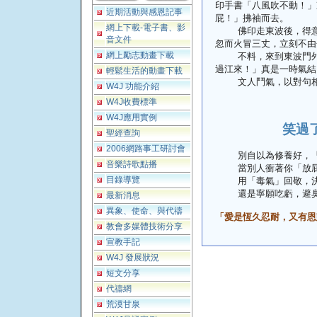
印手書「八風吹不動！」
近期活動與感恩記事
屁！」拂袖而去。
網上下載-電子書、影
佛印走東波後，得意地
音文件
忽而火冒三丈，立刻不由
網上勵志動畫下載
不料，來到東波門外，
過江來！」真是一時氣結
輕鬆生活的動畫下載
文人鬥氣，以對句相
W4J 功能介紹
W4J收費標準
W4J應用實例
笑過
聖經查詢
2006網路事工研討會
別自以為修養好，「
音樂詩歌點播
當別人衝著你「放屁
目錄導覽
用「毒氣」回敬，決
還是寧願吃虧，避臭
最新消息
異象、使命、與代禱
「愛是恆久忍耐，又有恩
教會多媒體技術分享
宣教手記
W4J 發展狀況
短文分享
代禱網
荒漠甘泉