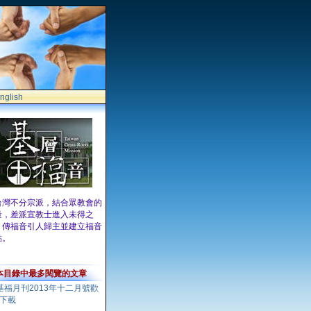
nglish
台灣不分宗派，結合眾教會的
量，差派宣教士進入未得之
，傳福音引人歸主並建立福音
點。
本目錄中最多閱覽的文章
基福月刊2013年十二月號歡
下載