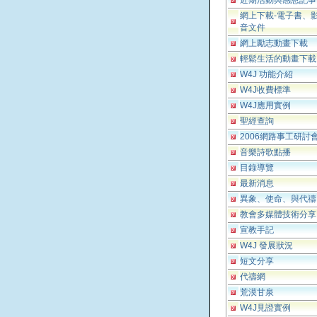
近期活動與感恩記事
網上下載-電子書、
音文件
網上勵志動畫下載
輕鬆生活的動畫下載
W4J 功能介紹
W4J收費標準
W4J應用實例
聖經查詢
2006網路事工研討
音樂詩歌點播
目錄導覽
最新消息
異象、使命、與代禱
教會多媒體技術分享
宣教手記
W4J 發展狀況
短文分享
代禱網
荒漠甘泉
W4J見證實例