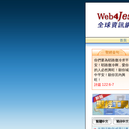
首頁
聖經金句
你們要為耶路撒冷求平
安！耶路撒冷啊，愛你
的人必然興旺！願你城
中平安！願你宮內興
旺！
詩篇 122:6-7