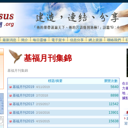
最新消息
簡介
每日靈修
電子賀卡
信息分享
網上資源
聯絡我們
E
基福月刊集錦
基福月刊集錦
標題/摘要
瀏覽次數
在
基福月刊2019
5640
4/11/2019
力
地
基福月刊2018
8898
2/7/2018
據
基福月刊2017
11542
2/15/2017
基福月刊2016
13901
2/16/2016
基福月刊2015
15638
4/15/2015
迎