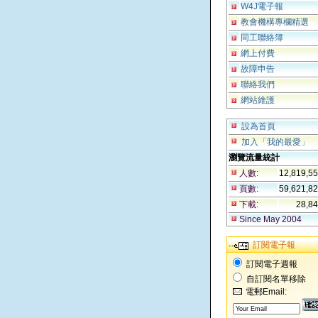
W4J電子報
教會機構專欄精選
同工聯絡簿
網上付費
故障申告
聯絡我們
網站維護
設為首頁
加入「我的最愛」
瀏覽流量統計
人數:
12,819,5
頁數:
59,621,8
下載:
28,8
Since May 2004
訂閱電子報
訂閱電子週報
自訂閱名單移除
電郵Email: