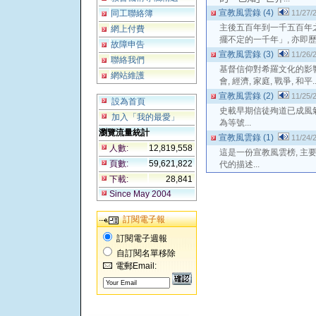
宣教風雲錄 (4)
同工聯絡簿
11/27/
主後五百年到一千五百年之
網上付費
擺不定的一千年」, 亦即歷
故障申告
宣教風雲錄 (3)
11/26/
聯絡我們
基督信仰對希羅文化的影響包
網站維護
會, 經濟, 家庭, 戰爭, 和平..
宣教風雲錄 (2)
11/25/
設為首頁
史載早期信徒殉道已成風氣
加入「我的最愛」
為等號...
瀏覽流量統計
宣教風雲錄 (1)
11/24/
人數:
12,819,558
這是一份宣教風雲榜, 主
頁數:
59,621,822
代的描述...
下載:
28,841
Since May 2004
訂閱電子報
訂閱電子週報
自訂閱名單移除
電郵Email: