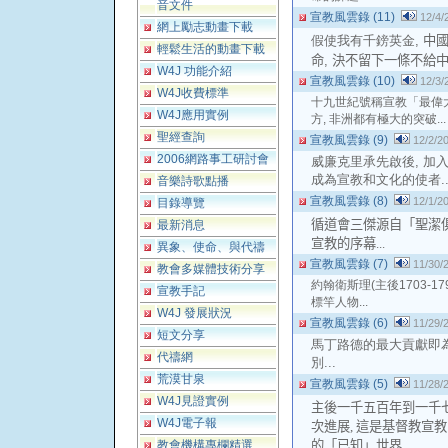
音文件
宣教風雲錄 (11)
12/4/
網上勵志動畫下載
假使我有千鎊英金
,
中
輕鬆生活的動畫下載
命
,
決不留下一條不給中國
W4J 功能介紹
宣教風雲錄 (10)
12/3/
W4J收費標準
十九世紀號稱宣教「最偉大
W4J應用實例
方, 非洲都有極大的突破...
聖經查詢
宣教風雲錄 (9)
12/2/2
2006網路事工研討會
威廉克里承先啟後, 加
成為宣教和文化的使者..
音樂詩歌點播
宣教風雲錄 (8)
12/1/2
目錄導覽
循道會三傑源自「聖潔
最新消息
宣教的序幕...
異象、使命、與代禱
宣教風雲錄 (7)
11/30/
教會多媒體技術分享
約翰衛斯理(主後1703-1
宣教手記
標竿人物...
W4J 發展狀況
宣教風雲錄 (6)
11/29/
短文分享
馬丁路德的最大貢獻即
代禱網
別...
荒漠甘泉
宣教風雲錄 (5)
11/28/
W4J見證實例
主後一千五百年到一千
W4J電子報
次進展
,
這是基督教宣教
教會機構專欄精選
的「已知」世界...