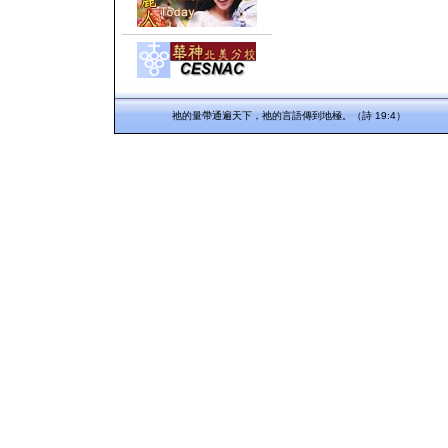
祂的量帶通遍天下，祂的言語傳到地極。（詩 19:4）