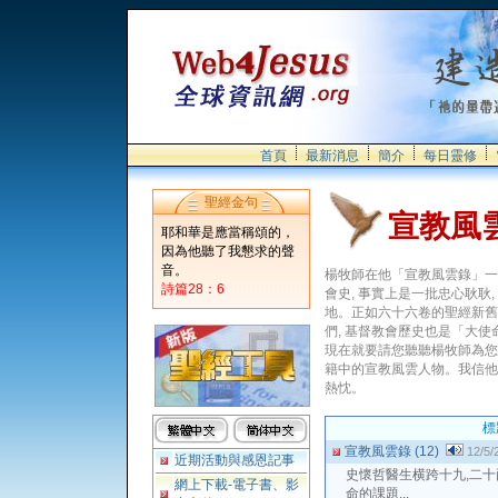
首頁
最新消息
簡介
每日靈修
聖經金句
宣教風
耶和華是應當稱頌的，
因為他聽了我懇求的聲
音。
楊牧師在他「宣教風雲錄」一
詩篇28：6
會史, 事實上是一批忠心耿耿
地。正如六十六卷的聖經新舊
們, 基督教會歷史也是「大使
現在就要請您聽聽楊牧師為您
籍中的宣教風雲人物。我信他
熱忱。
標
宣教風雲錄 (12)
12/5/
近期活動與感恩記事
史懷哲醫生横跨十九,二十
網上下載-電子書、影
命的課題...