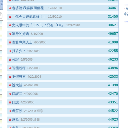
老婆說:我喜歡兩種花...
34061
12/6/2010
拿
「你今天運氣真好！」
31450
12/5/2010
女人眼中的「LOVE」: 只有「LV」
30621
12/4/2010
影
單身的好處
49657
8/1/2009
也算專業人士
41998
6/5/2008
打多少？
42255
6/5/2008
旁證
46233
6/5/2008
智能磅秤
43896
6/5/2008
不假思索
42533
4/20/2008
會
說大話
41398
4/20/2008
口誤二
42470
4/20/2008
口誤
43351
4/20/2008
考駕照
44522
2/2/2008
邱嶺
感慨
44023
2/2/2008
邱嶺