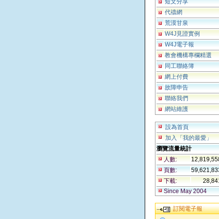
短文分享
代禱網
荒漠甘泉
W4J見證實例
W4J電子報
教會機構專欄精選
同工聯絡簿
網上付費
故障申告
聯絡我們
網站維護
設為首頁
加入「我的最愛」
瀏覽流量統計
人數:
12,819,5
頁數:
59,621,8
下載:
28,8
Since May 2004
訂閱電子報