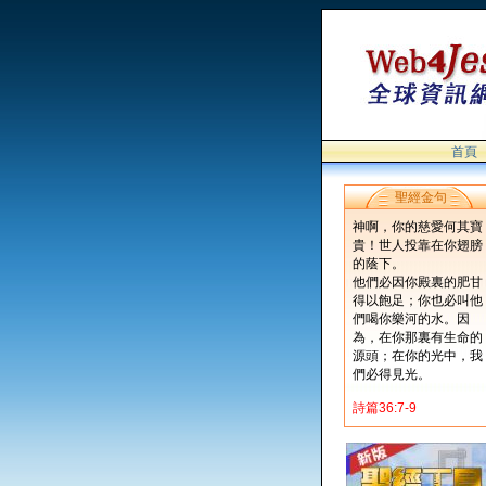
首頁
聖經金句
神啊，你的慈愛何其寶
貴！世人投靠在你翅膀
的蔭下。
他們必因你殿裏的肥甘
得以飽足；你也必叫他
們喝你樂河的水。因
為，在你那裏有生命的
源頭；在你的光中，我
們必得見光。
詩篇36:7-9