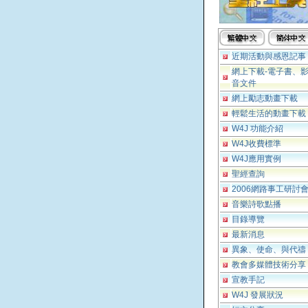
近期活動與感恩記事
網上下載-電子書、
音文件
網上勵志動畫下載
輕鬆生活的動畫下載
W4J 功能介紹
W4J收費標準
W4J應用實例
聖經查詢
2006網路事工研討
音樂詩歌點播
目錄導覽
最新消息
異象、使命、與代禱
教會多媒體技術分享
宣教手記
W4J 發展狀況