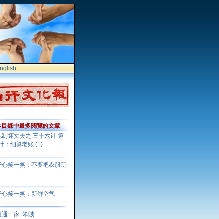
nglish
目錄中最多閱覽的文章
炮制坏丈夫之 三十六计 第
计：细算老账 (1)
开心笑一笑：不要把衣服玩
开心笑一笑：新鲜空气
阿通一家: 笨賊