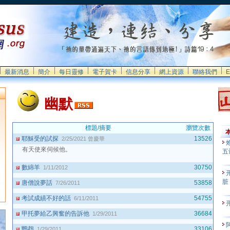
最新消息
簡介
每日靈修
電子賀卡
信息分享
網上資源
聯絡我們
E
幽默
標題/摘要
瀏覽次數
本
耶穌受的試探
13526
2/25/2021
曾慶華
有天使來伺候他。
五
數綿羊
30750
1/11/2012
脏
唐僧說夢話
53858
7/26/2011
考試成績不好的話
54755
6/11/2011
甲托夢給乙興奮的告訴他
36684
1/29/2011
鸚鵡
33106
1/29/2011