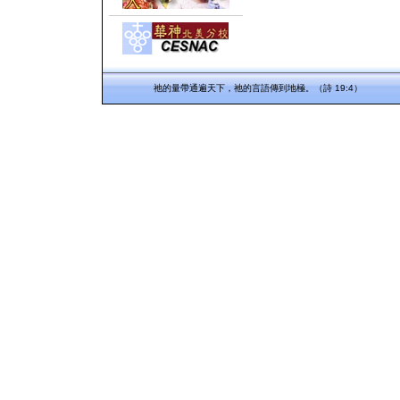
祂的量帶通遍天下，祂的言語傳到地極。（詩 19:4）