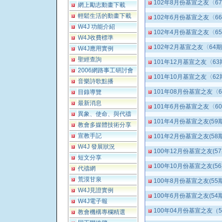
102年8月份基宣之友〈6
網上勵志動畫下載
輕鬆生活的動畫下載
102年6月份基宣之友〈6
W4J 功能介紹
102年4月份基宣之友〈6
W4J收費標準
102年2月基宣之友〈64
W4J應用實例
聖經查詢
101年12月基宣之友〈6
2006網路事工研討會
101年10月基宣之友〈6
音樂詩歌點播
101年08月份基宣之友〈
目錄導覽
最新消息
101年6月份基宣之友〈6
異象、使命、與代禱
101年4月份基宣之友(59
教會多媒體技術分享
宣教手記
101年2月份基宣之友(58
W4J 發展狀況
100年12月份基宣之友(57
短文分享
100年10月份基宣之友(56
代禱網
荒漠甘泉
100年8月份基宣之友(55
W4J見證實例
100年6月份基宣之友(54
W4J電子報
100年04月份基宣之友（
教會機構專欄精選