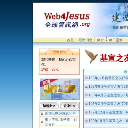
首頁
最新消息
簡介
每日靈修
聖經金句
基宣之
耶和華啊，我的心仰望
你。
詩篇：25-1
標
103年八月份基宣之友(73
103年6月份基宣之友(72
103年4月份基宣之友(71
103年2月份基宣之友(70
102年12月份基宣之友〈
近期活動與感恩記事
網上下載-電子書、影
102年10月份基宣之友〈
音文件