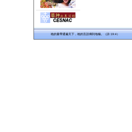
祂的量帶通遍天下，祂的言語傳到地極。（詩 19:4）