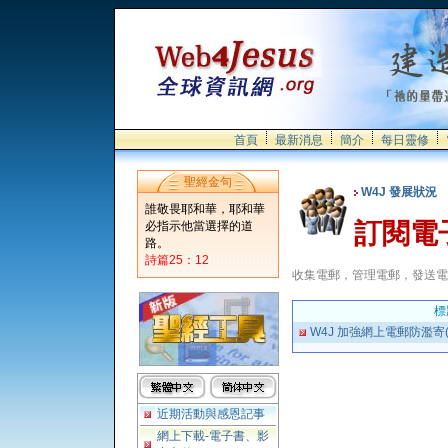
首頁
最新消息
簡介
每日靈修
聖經金句
W4J 發展狀況
誰敬畏耶和華，耶和華
訂閱電
必指示他當選擇的道
路。
詩篇25：12
收集電郵，管理電郵，發送電
標
W4J 加強網上電郵防濫寄(
近期活動與感恩記事
網上下載-電子書、影