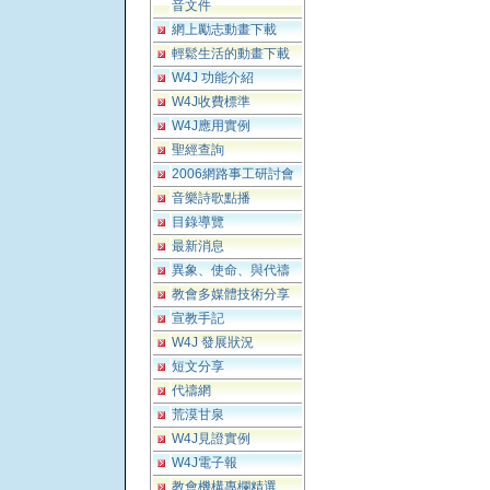
音文件
網上勵志動畫下載
輕鬆生活的動畫下載
W4J 功能介紹
W4J收費標準
W4J應用實例
聖經查詢
2006網路事工研討會
音樂詩歌點播
目錄導覽
最新消息
異象、使命、與代禱
教會多媒體技術分享
宣教手記
W4J 發展狀況
短文分享
代禱網
荒漠甘泉
W4J見證實例
W4J電子報
教會機構專欄精選