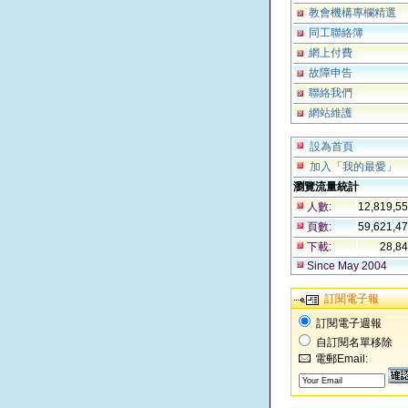
教會機構專欄精選
同工聯絡簿
網上付費
故障申告
聯絡我們
網站維護
設為首頁
加入「我的最愛」
瀏覽流量統計
人數:
12,819,5
頁數:
59,621,4
下載:
28,8
Since May 2004
訂閱電子報
訂閱電子週報
自訂閱名單移除
電郵Email: