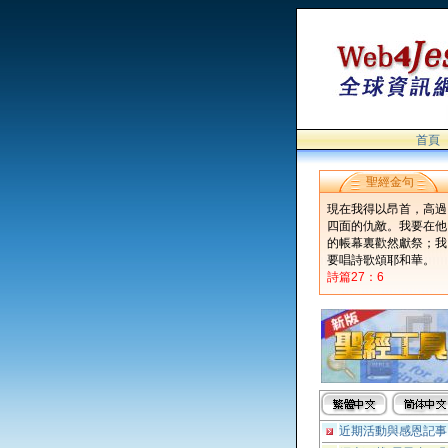
首頁
聖經金句
現在我得以昂首，高過
四面的仇敵。我要在他
的帳幕裏歡然獻祭；我
要唱詩歌頌耶和華。
詩篇27：6
近期活動與感恩記事