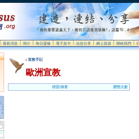
最新消息
簡介
每日靈修
電子賀卡
信息分享
網上資源
聯絡我們
E
宣教手記
歐洲宣教
標題/摘要
瀏覽次數