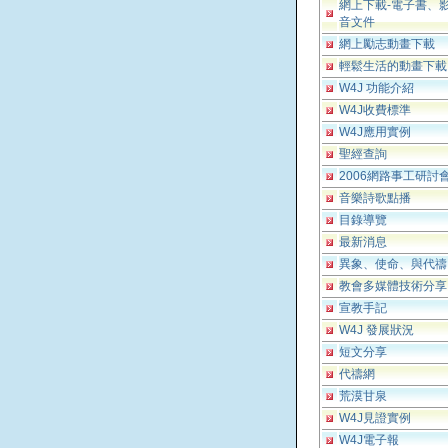
網上下載-電子書、
音文件
網上勵志動畫下載
輕鬆生活的動畫下載
W4J 功能介紹
W4J收費標準
W4J應用實例
聖經查詢
2006網路事工研討
音樂詩歌點播
目錄導覽
最新消息
異象、使命、與代禱
教會多媒體技術分享
宣教手記
W4J 發展狀況
短文分享
代禱網
荒漠甘泉
W4J見證實例
W4J電子報