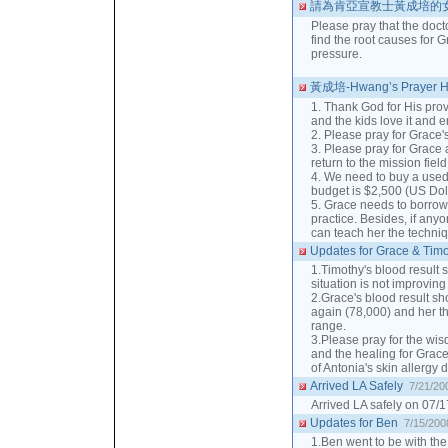
請為肯亞宣教士黃成培的女
Please pray that the doct
find the root causes for 
pressure.
黃成培-Hwang’s Prayer H
1. Thank God for His provi
and the kids love it and e
2. Please pray for Grace'
3. Please pray for Grace 
return to the mission fiel
4. We need to buy a used
budget is $2,500 (US Doll
5. Grace needs to borrow 
practice. Besides, if an
can teach her the techniqu
Updates for Grace & Tim
1.Timothy's blood result 
situation is not improving 
2.Grace's blood result sh
again (78,000) and her th
range.
3.Please pray for the wis
and the healing for Grace
of Antonia's skin allergy
Arrived LA Safely
7/21/20
Arrived LA safely on 07/1
Updates for Ben
7/15/200
1.Ben went to be with the 