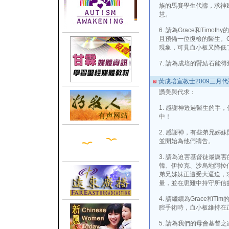
族的馬賽學生代禱，求神
慧。
6. 請為Grace和Tim
且預備一位復檢的醫生。G
現象，可見血小板又降低
7. 請為成培的腎結石能
黃成培宣教士2009三月
讚美與代求：
1. 感謝神透過醫生的手，使
中！
2. 感謝神，有些弟兄姊
並開始為他們禱告。
3. 請為迫害基督徒最厲
韓、伊拉克、沙烏地阿拉
弟兄姊妹正遭受大逼迫，
量，並在患難中持守所信
4. 請繼續為Grace和T
腔手術時，血小板維持在
5. 請為我們的母會基督之