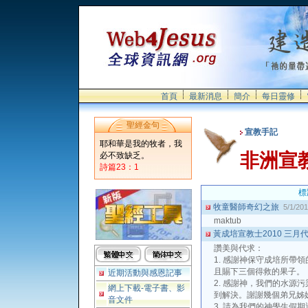
首頁
最新消息
簡介
每日靈修
聖經金句
宣教手記
耶和華是我的牧者，我
非洲宣
必不致缺乏。
詩篇23：1
標
牧童醫師奇幻之旅
5/1/20
maktub
黃成培宣教士2010 三月
讚美與代求：
1. 感謝神保守成培所帶
且賜下三個得救的果子。
近期活動與感恩記事
2. 感謝神，我們的水源
網上下載-電子書、影
到解決。謝謝幾個弟兄姊
音文件
3. 請為我們的神學生假