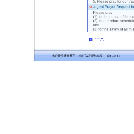
5. Please pray for our tr
Urgent Prayer Request f
Please pray:
(1) for the peace of the co
(2) for our return schedul
and
(3) for the safety of all m
祂的量帶通遍天下，祂的言語傳到地極。（詩 19:4）