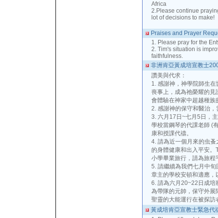
Africa
2.Please continue praying 
lot of decisions to make!
Praises and Prayer Requ
1. Please pray for the Ent
2. Tim's situation is impr
faithfulness.
非洲肯亞黃成培宣教士20
讚美與代求：
1. 感謝神，神學院師生在協
喪事上，成為祂榮耀的見
會體驗在神家中超越種族
2. 感謝神的保守和醫治，
3. 六月17日~七月5日，
學校當鋼琴的代課老師 (
康和授課代禱。
4. 請為近一個月來的虫
的身體健康和出入平安。T
小學畢業旅行，請為旅程
5. 請繼續為我們七月中
章主的學校安頓和適應，
6. 請為六月20~22日
為帶隊的元帥，保守外展
聖靈的大能運行在被探訪
黃成培肯亞宣教士緊急代