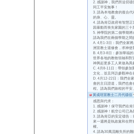
2. 感謝神，我們所迫切
同工平安無事！
3. 請為本地教會的復合
的身、心、靈。
4. 請為肯亞政府有智慧
因暴動而喪失家園的三十
5. 神學院的第二個學期
請為我們在兩個學期之間
A. 4月1-3日：我們全
洲宣教士退修會，求神使
B. 4月3-8日：參加華
世界各地的教牧領袖和對
神興起更多工人來做為異
C. 4月8-11日：帶領
文化，並且拜訪參觀神在
D. 4月12-22日：我
會的主日證道，我們也會
程。請為我們旅程的平安
黃成培宣教士二月代禱信
感恩與代求：
1. 感謝神！保守我們在
2. 感謝神！航空公司已
3. 請為肯亞的安定禱告
來一週將是執政黨和在野
權。
4. 請為30萬流離失所