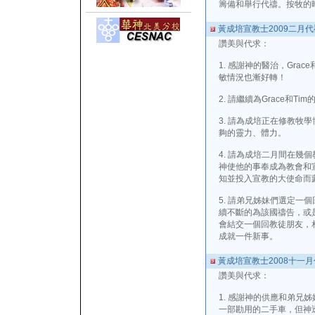
籌備和舉行代禱。按牧的時
黃成培宣教士2009二月
讚美與代求：
1. 感謝神的醫治，Grac
敏情況也漸好轉！
2. 請繼續為Grace和T
3. 請為成培正在修教牧
夠的靈力、體力。
4. 請為成培二月間在幾
神使他的事奉成為教會和
知並投入宣教的大使命而
5. 請弟兄姊妹們選定一
續不斷的為該國禱告，或是走出C
會結交一個回教徒朋友，
成就一件新事。
黃成培宣教士2008十一
讚美與代求：
1. 感謝神的供應和弟兄
一部勘用的二手車，但神