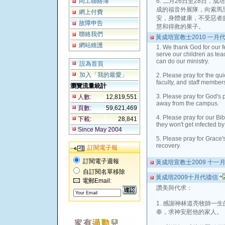
同工聯絡簿
6. 二月26日至28日
成的福音外展隊，向索馬
網上付費
安，身體健康，不受惡者
故障申告
慧和得救的果子。
聯絡我們
黃成培宣教士2010 一月
網站維護
1. We thank God for our f
serve our children as teac
can do our ministry.
設為首頁
加入「我的最愛」
2. Please pray for the qui
faculty, and staff members
瀏覽流量統計
3. Please pray for God's 
人數:
12,819,551
away from the campus.
頁數:
59,621,469
4. Please pray for our Bib
下載:
28,841
they won't get infected by
Since May 2004
5. Please pray for Grace'
recovery.
訂閱電子報
訂閱電子週報
黃成培宣教士2009 十一
自訂閱名單移除
黃成培2009十月代禱信
電郵Email:
讚美與代求：
1. 感謝神林道亮牧師一
奉，求神安慰他的家人。