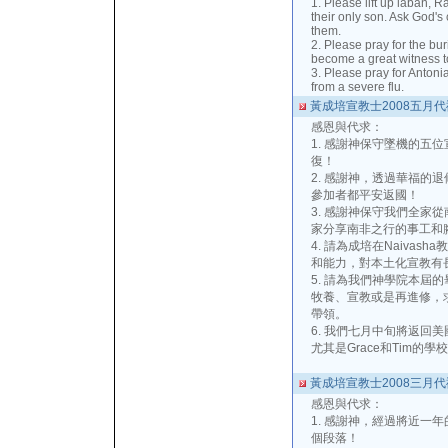
1. Please lift up laban, R
their only son. Ask God's 
them.
2. Please pray for the bur
become a great witness t
3. Please pray for Antoni
from a severe flu.
黃成培宣教士2008五月
感恩與代求：
1. 感謝神保守墜機的五
復！
2. 感謝神，透過華福的
參加者都平安返國！
3. 感謝神保守我們全家
家分享南非之行的事工和
4. 請為成培在Naiva
和能力，對本土化宣教有
5. 請為我們神學院本屆
牧養、宣教或是再進修，
帶領。
6. 我們七月中旬將返回
尤其是Grace和Tim的
黃成培宣教士2008三月
感恩與代求：
1. 感謝神，經過將近一
個段落！