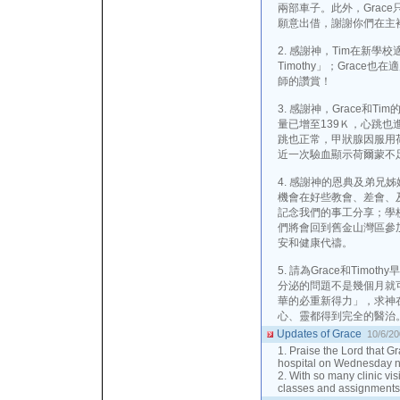
兩部車子。此外，Grac
願意出借，謝謝你們在主
2. 感謝神，Tim在新
Timothy」；Grac
師的讚賞！
3. 感謝神，Grace和T
量已增至139Ｋ，心跳也進步
跳也正常，甲狀腺因服用
近一次驗血顯示荷爾蒙不
4. 感謝神的恩典及弟兄
機會在好些教會、差會、
記念我們的事工分享；學校放
們將會回到舊金山灣區參
安和健康代禱。
5. 請為Grace和Tim
分泌的問題不是幾個月就
華的必重新得力」，求神
心、靈都得到完全的醫治
Updates of Grace
10/6/20
1. Praise the Lord that 
hospital on Wednesday n
2. With so many clinic vi
classes and assignments,