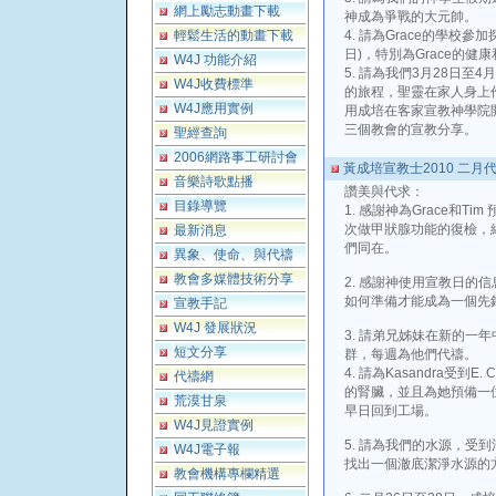
網上勵志動畫下載
神成為爭戰的大元帥。
輕鬆生活的動畫下載
4. 請為Grace的學校參
日)，特別為Grace的健
W4J 功能介紹
5. 請為我們3月28日至
W4J收費標準
的旅程，聖靈在家人身上
W4J應用實例
用成培在客家宣教神學院
三個教會的宣教分享。
聖經查詢
2006網路事工研討會
黃成培宣教士2010 二月
音樂詩歌點播
讚美與代求：
目錄導覽
1. 感謝神為Grace和T
次做甲狀腺功能的復檢，
最新消息
們同在。
異象、使命、與代禱
教會多媒體技術分享
2. 感謝神使用宣教日的
如何準備才能成為一個先鋒宣教士
宣教手記
W4J 發展狀況
3. 請弟兄姊妹在新的一
短文分享
群，每週為他們代禱。
4. 請為Kasandra受到
代禱網
的腎臟，並且為她預備一
荒漠甘泉
早日回到工場。
W4J見證實例
5. 請為我們的水源，受
W4J電子報
找出一個澈底潔淨水源的
教會機構專欄精選