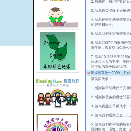
2. 感謝神，成培的腎結
3. 請為肯亞能降下適量
4. 請為神學生的身體健
的智慧和悟性。
5. 請為我們全家身體安康
6. 請為2007年的車
責任險，現在交由保險公
7. 請為10月23日至2
旅途和出入的平安、身體
將得救的果子賜給我們。
黃成培宣教士2009九月
讚美與代求：
1. 感謝神帶領我們平安
2. 感謝神雲英的過敏問
3. 請為肯亞的旱災代求
4. 請為我們居家安全，
5. 請為我們神學院的所
裡的氣候、環境、文化、