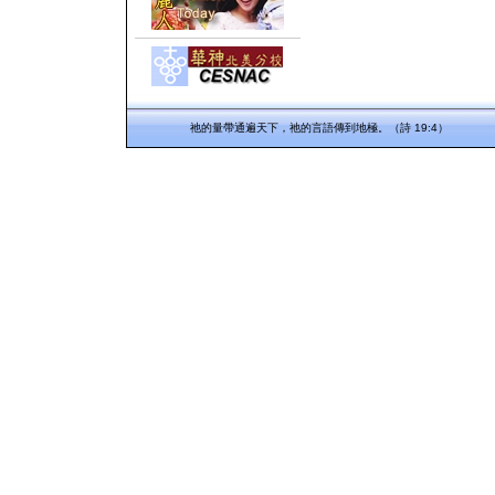
祂的量帶通遍天下，祂的言語傳到地極。（詩 19:4）