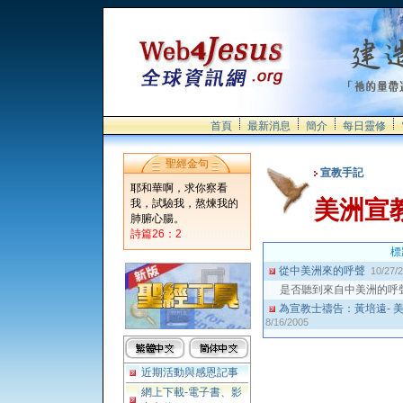
首頁
最新消息
簡介
每日靈修
聖經金句
宣教手記
耶和華啊，求你察看
美洲宣
我，試驗我，熬煉我的
肺腑心腸。
詩篇26：2
標
從中美洲來的呼聲
10/27/
是否聽到來自中美洲的呼
為宣教士禱告：黃培遠- 
8/16/2005
近期活動與感恩記事
網上下載-電子書、影