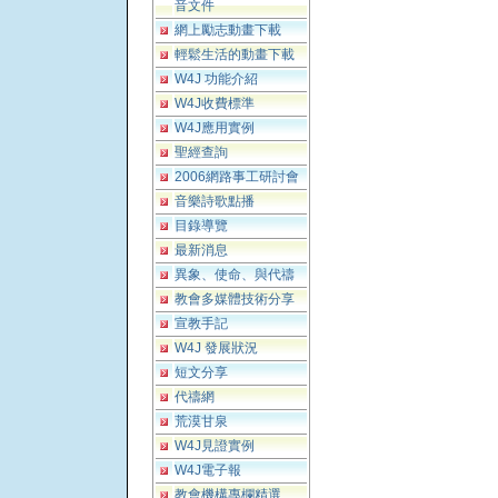
音文件
網上勵志動畫下載
輕鬆生活的動畫下載
W4J 功能介紹
W4J收費標準
W4J應用實例
聖經查詢
2006網路事工研討會
音樂詩歌點播
目錄導覽
最新消息
異象、使命、與代禱
教會多媒體技術分享
宣教手記
W4J 發展狀況
短文分享
代禱網
荒漠甘泉
W4J見證實例
W4J電子報
教會機構專欄精選