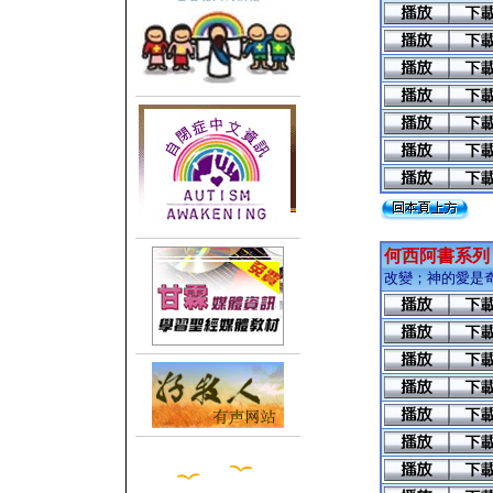
何西阿書系列
改變；神的愛是奇