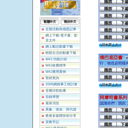
近期活動與感恩記事
網上下載-電子書、影
音文件
網上勵志動畫下載
輕鬆生活的動畫下載
俄巴底亞書
W4J 功能介紹
行，他也必照樣向
W4J收費標準
W4J應用實例
聖經查詢
2006網路事工研討會
音樂詩歌點播
目錄導覽
阿摩司書系列
最新消息
認識你們；因此，
異象、使命、與代禱
教會多媒體技術分享
宣教手記