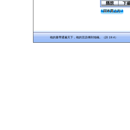
祂的量帶通遍天下，祂的言語傳到地極。（詩 19:4）