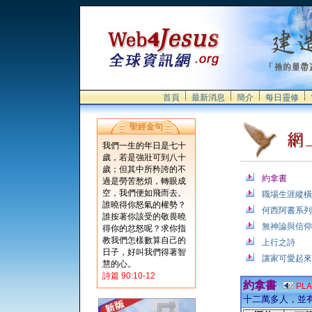
首頁
最新消息
簡介
每日靈修
聖經金句
我們一生的年日是七十
歲，若是強壯可到八十
歲；但其中所矜誇的不
約拿書
過是勞苦愁煩，轉眼成
空，我們便如飛而去。
職場生涯縱橫
誰曉得你怒氣的權勢？
何西阿書系列
誰按著你該受的敬畏曉
無神論與信仰
得你的忿怒呢？求你指
教我們怎樣數算自己的
上行之詩
日子，好叫我們得著智
讓家可愛起來
慧的心。
詩篇 90:10-12
約拿書
PL
十二萬多人，並