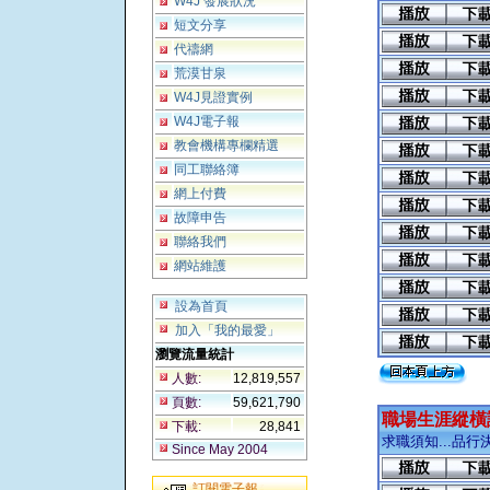
W4J 發展狀況
短文分享
代禱網
荒漠甘泉
W4J見證實例
W4J電子報
教會機構專欄精選
同工聯絡簿
網上付費
故障申告
聯絡我們
網站維護
設為首頁
加入「我的最愛」
瀏覽流量統計
人數:
12,819,557
頁數:
59,621,790
職場生涯縱橫
下載:
28,841
求職須知...品行決
Since May 2004
訂閱電子報