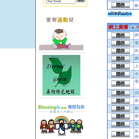
雅
網上廣播
將
電
誰
網
上
今
電
.
沃
基
國
羅
朱
朱