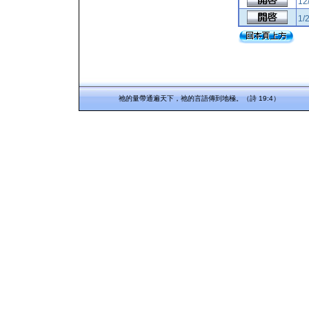
12
1/
祂的量帶通遍天下，祂的言語傳到地極。（詩 19:4）