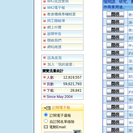
W4J見證實例
慢閱讀、研究。
作商業用途。
W4J電子報
教會機構專欄精選
教
同工聯絡簿
身
網上付費
教
故障申告
創
聯絡我們
申
網站維護
約
設為首頁
箴
加入「我的最愛」
傳
瀏覽流量統計
耶
人數:
12,819,557
頁數:
59,621,793
以
下載:
28,841
約
Since May 2004
使
訂閱電子報
羅
哥
訂閱電子週報
自訂閱名單移除
哥
電郵Email:
腓