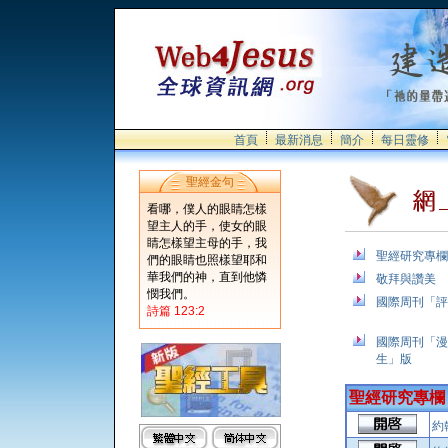
首頁
最新消息
簡介
每日靈修
聖經金句
看哪，僕人的眼睛怎樣
望主人的手，使女的眼
睛怎樣望主母的手，我
聖經研究專欄
們的眼睛也照樣望耶和
華我們的神，直到他憐
敬拜與讚美
憫我們。
國際周刊「評
詩篇 123:2
國際周刊「漫
生」版
聖經研究專欄
約