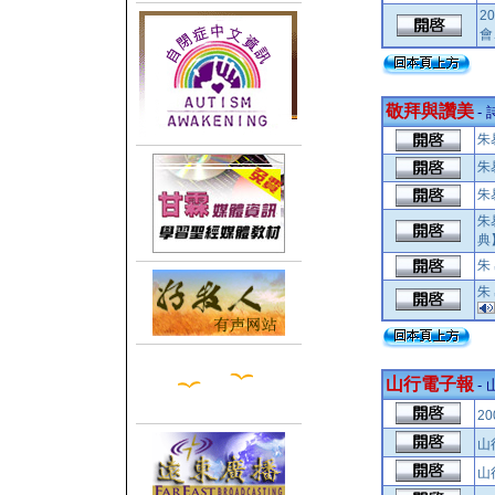
2
會
敬拜與讚美
-
朱
朱
朱
朱
典
朱 
朱
山行電子報
-
2
山行
山行