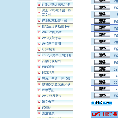
約
近期活動與感恩記事
約翰
網上下載-電子書、影
音文件
「
網上勵志動畫下載
約
輕鬆生活的動畫下載
約
W4J 功能介紹
約
W4J收費標準
約
W4J應用實例
約
聖經查詢
2006網路事工研討會
約
音樂詩歌點播
約
目錄導覽
13
最新消息
14
異象、使命、與代禱
15
教會多媒體技術分享
12
宣教手記
W4J 發展狀況
約翰
短文分享
代禱網
荒漠甘泉
山行【電子書