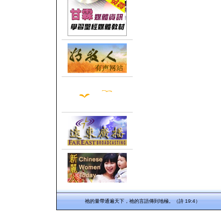
祂的量帶通遍天下，祂的言語傳到地極。（詩 19:4）