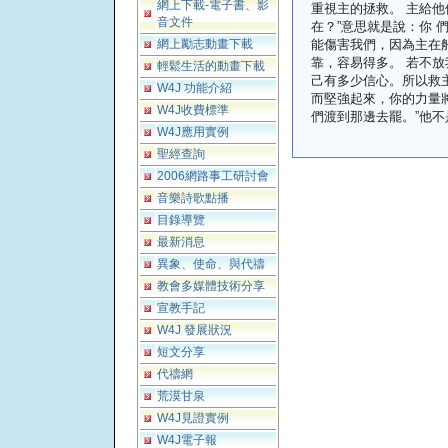
網上下載-電子書、影
重視主的拯救。 主給他
音文件
在？”意思就是說：你 
網上勵志動畫下載
能傷害我們，因為主在船
靠，容易得多。 若不
輕鬆生活的動畫下載
己有多少信心。所以救
W4J 功能介紹
而堅強起來，你的力量將
W4J收費標準
們渡到那邊去罷。”他
W4J應用實例
聖經查詢
2006網路事工研討會
音樂詩歌點播
目錄導覽
最新消息
異象、使命、與代禱
教會多媒體技術分享
宣教手記
W4J 發展狀況
短文分享
代禱網
荒漠甘泉
W4J見證實例
W4J電子報