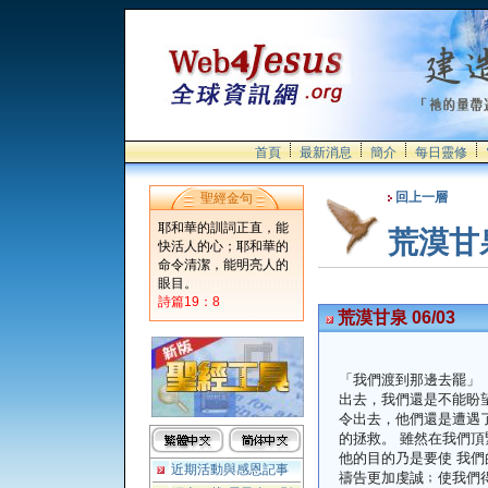
首頁
最新消息
簡介
每日靈修
回上一層
聖經金句
耶和華的訓詞正直，能
荒漠甘
快活人的心；耶和華的
命令清潔，能明亮人的
眼目。
詩篇19：8
荒漠甘泉 06/03
「我們渡到那邊去罷」
出去，我們還是不能盼
令出去，他們還是遭遇
的拯救。 雖然在我們
他的目的乃是要使 我
近期活動與感恩記事
禱告更加虔誠﹔使我們