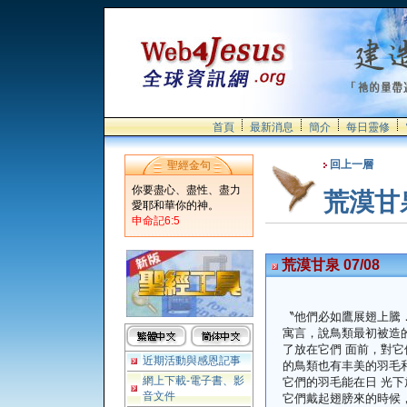
首頁
最新消息
簡介
每日靈修
回上一層
聖經金句
你要盡心、盡性、盡力
荒漠甘
愛耶和華你的神。
申命記6:5
荒漠甘泉 07/08
〝他們必如鷹展翅上騰
寓言，說鳥類最初被造
了放在它們 面前，對它
近期活動與感恩記事
的鳥類也有丰美的羽毛
網上下載-電子書、影
它們的羽毛能在日 光
音文件
它們戴起翅膀來的時候