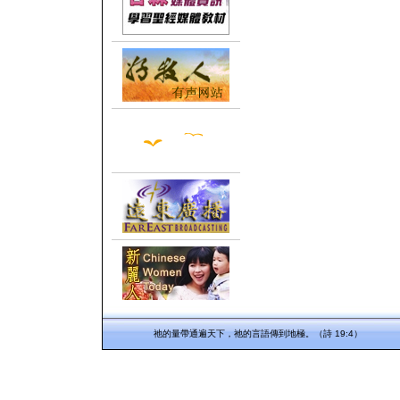
祂的量帶通遍天下，祂的言語傳到地極。（詩 19:4）