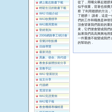
從了，用嘴尖啄起翅膀
網上勵志動畫下載
似乎很重，背著也很費
輕鬆生活的動畫下載
察 了利用翅膀的方法
W4J 功能介紹
了翅膀！ 讀者，這是
W4J收費標準
們的工作和職務是神替
W4J應用實例
頂會望著我們面前的重
來，它們便會變成我們
聖經查詢
如果我們高高興興地用
2006網路事工研討會
一件重擔不能變成我們
音樂詩歌點播
的幫助的．
目錄導覽
最新消息
異象、使命、與代禱
教會多媒體技術分享
宣教手記
W4J 發展狀況
短文分享
代禱網
荒漠甘泉
W4J見證實例
W4J電子報
教會機構專欄精選